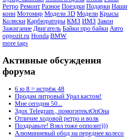
Ретро
Ремонт
Разное
Поездки
Подарки
Наши
кони
Мотомир
Модели 3D
Модели
Крысы
Коляски
Карбюраторы
КМЗ
ИМЗ
Закон
Зажигание
Двигатель
Байки про байки
Авто
oppozit.ru
Honda
BMW
more tags
Активные обсуждения
форума
6 ю 8 = истрёж 48
Продам литровый Урал кастом!
Мне сегодня 50...
Здох Telegram , помогитеклОпОна
Отличие ходовой ретро и волк
Поздравьте! Взял тоже оппозит)))
Алюминиевый обод на переднее колесо