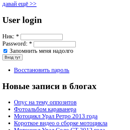
давай ещё >>
User login
Ник:
*
Password:
*
Запомнить меня надолго
Восстановить пароль
Новые записи в блогах
Опус на тему оппозитов
Фотоальбом караванера
Мотоцикл Урал Ретро 2013 года
Короткое видео о сборке мотоцикла
Мотоцикл Урал Соло СТ 2012 года