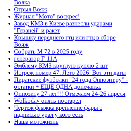
Волка
Отрыл Вояж
Журнал "Мото" воскрес!
Завод КМЗ в Киеве разнесли ударами
"Гераней" и ракет
Крышку переднего гтц или гтц в сборе
Вояж
Собрать М 72 в 2025 году
генератор Г-11А
Эмблему КМЗ круглую куплю 2 шт
Истрёж номер 47. Лето 2026. Вот эти даты
Пиратские футболки "24 года Оппозит.ру" -
остатки + ЕЩЁ ОДНА допечатка.
Оппозиту 27 лет!!! Отмечаем 24-26 апреля
Wolkodav опять постарел
Чертеж флажка крепление фары с
надписью урал у кого есть
Наша мотожизнь