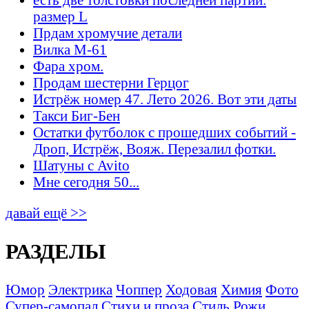
размер L
Прдам хромучие детали
Вилка М-61
Фара хром.
Продам шестерни Герцог
Истрёж номер 47. Лето 2026. Вот эти даты
Такси Биг-Бен
Остатки футболок с прошедших событий -
Дроп, Истрёж, Вояж. Перезалил фотки.
Шатуны с Avito
Мне сегодня 50...
давай ещё >>
РАЗДЕЛЫ
Юмор
Электрика
Чоппер
Ходовая
Химия
Фото
Супер-самопал
Стихи и проза
Стиль
Рожи