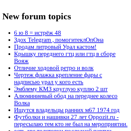
New forum topics
6 ю 8 = истрёж 48
Здох Telegram , помогитеклОпОна
Продам литровый Урал кастом!
Крышку переднего гтц или гтц в сборе
Вояж
Отличие ходовой ретро и волк
Чертеж флажка крепление фары с
надписью урал у кого есть
Эмблему КМЗ круглую куплю 2 шт
Алюминиевый обод на переднее колесо
Волка
Ищутся владельцы ранних м67 1974 год
Футболки и нашивки 27 лет Oppozit.ru -
пересылаю тем кто не был на мероприятии.
есть две толстовки последней партии.