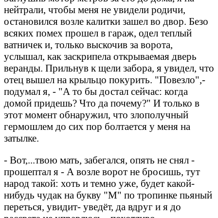
нейтрали, чтобы меня не увидели родичи,
остановился возле калитки зашел во двор. Безо
всяких помех прошел в гараж, одел теплый
ватничек и, только выскочив за ворота,
услышал, как заскрипела открываемая дверь
веранды. Прильнув к щели забора, я увидел, что
отец вышел на крыльцо покурить. "Повезло",-
подумал я, - "А то бы достал сейчас: когда
домой придешь? Что да почему?" И только в
этот момент обнаружил, что злополучный
гермошлем до сих пор болтается у меня на
затылке.
- Вот,...твою мать, забегался, опять не снял -
прошептал я - А возле ворот не бросишь, тут
народ такой: хоть и темно уже, будет какой-
нибудь чудак на букву "М" по тропинке пьяный
переться, увидит- уведёт, да вдруг и я до