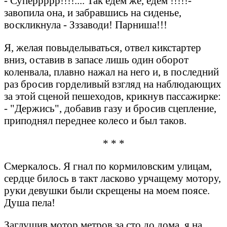
- Суперрррр!!!!.... Так едем же, едем !!!!!-
завопила она, и забравшись на сиденье,
воскликнула - Зззаводи! Парниша!!!
Я, желая повыделываться, отвел кикстартер
вниз, оставив в запасе лишь один оборот
коленвала, плавно нажал на него и, в последний
раз бросив горделивый взгляд на наблюдающих
за этой сценой пешеходов, крикнув пассажирке:
- "Держись", добавив газу и бросив сцепление,
приподнял переднее колесо и был таков.
* * *
Смеркалось. Я гнал по кормиловским улицам,
сердце билось в такт ласково урчащему мотору,
руки девушки были скрещены на моем поясе.
Душа пела!
Заглушив мотор метров за сто до дома, я на