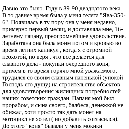
Давно это было. Году в 89-90 двадцатого века.
В то давнее время была у меня телега "Ява-350-
6". Появилась в ту пору она у меня недавно,
примерно первый месяц, и доставляла мне, 16-
летнему пацану, преогромнейшее удовольствие.
Заработана она была моим потом и кровью во
время летних каникул , когда я с огромной
неохотой, но веря , что все делается для
славного дела - покупки очередного коня,
причем в то время горячо мной уважаемого,
трудился со своим славным папенькой (упокой
Господь его душу) на строительстве объектов
для удовлетворения жилищных потребностей
наших советских граждан. Папаня мой был
прорабом, и сына своего, балбеса, денежкой не
обижал, хотя просто так дать монет на
мотоцикл не хотел ( но добавить согласился).
До этого "коня" бывали у меня мокики