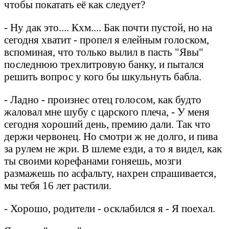
чтобы покатать её как следует?
- Ну дак это.... Кхм.... Бак почти пустой, но на
сегодня хватит - пропел я елейным голоском,
вспоминая, что только вылил в пасть "Явы"
последнюю трехлитровую банку, и пытался
решить вопрос у кого бы шкульнуть бабла.
- Ладно - произнес отец голосом, как будто
жаловал мне шубу с царского плеча, - У меня
сегодня хороший день, премию дали. Так что
держи червонец. Но смотри ж не долго, и пива
за рулем не жри. В шлеме езди, а то я видел, как
ты своими корефанами гоняешь, мозги
размажешь по асфальту, нахрен спрашивается,
мы тебя 16 лет растили.
- Хорошо, родители - осклабился я - Я поехал.