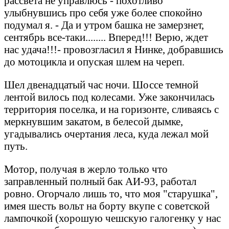
рассвета не управлюсь - похотливо
улыбнувшись про себя уже более спокойно
подумал я. - Да и утром башка не замерзнет,
сентябрь все-таки........ Вперед!!! Верю, ждет
нас удача!!!- провозгласил я Нинке, добравшись
до мотоцикла и опуская шлем на череп.
Шел двенадцатый час ночи. Шоссе темной
лентой вилось под колесами. Уже закончилась
территория поселка, и на горизонте, сливаясь с
меркнувшим закатом, в белесой дымке,
угадывались очертания леса, куда лежал мой
путь.
Мотор, получая в жерло только что
заправленный полный бак АИ-93, работал
ровно. Огорчало лишь то, что моя "старушка",
имея шесть вольт на борту вкупе с советской
лампочкой (хорошую чешскую галогенку у нас