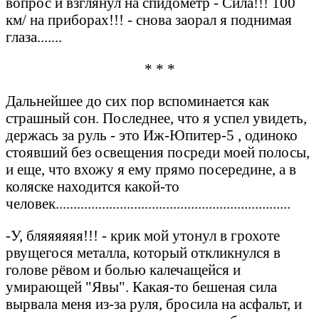
вопрос и взглянул на спидометр - Сила!!! 100
км/ на приборах!!! - снова заорал я поднимая
глаза.......
* * *
Дальнейшее до сих пор вспоминается как
страшный сон. Последнее, что я успел увидеть,
держась за руль - это Иж-Юпитер-5 , одиноко
стоявший без освещения посреди моей полосы,
и еще, что вхожу я ему прямо посередине, а в
коляске находится какой-то
человек..................................................................
-У, бляяяяяя!!! - крик мой утонул в грохоте
рвущегося металла, который откликнулся в
голове рёвом и болью калечащейся и
умирающей "Явы". Какая-то бешеная сила
вырвала меня из-за руля, бросила на асфальт, и