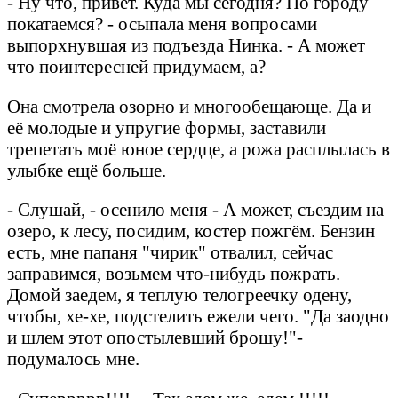
- Ну что, привет. Куда мы сегодня? По городу
покатаемся? - осыпала меня вопросами
выпорхнувшая из подъезда Нинка. - А может
что поинтересней придумаем, а?
Она смотрела озорно и многообещающе. Да и
её молодые и упругие формы, заставили
трепетать моё юное сердце, а рожа расплылась в
улыбке ещё больше.
- Слушай, - осенило меня - А может, съездим на
озеро, к лесу, посидим, костер пожгём. Бензин
есть, мне папаня "чирик" отвалил, сейчас
заправимся, возьмем что-нибудь пожрать.
Домой заедем, я теплую телогреечку одену,
чтобы, хе-хе, подстелить ежели чего. "Да заодно
и шлем этот опостылевший брошу!"-
подумалось мне.