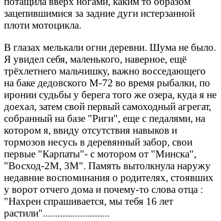
потащила вверх ногами, каким то образом
зацепившимися за задние дуги истерзанной
плоти мотоцикла.
В глазах мелькали огни деревни. Шума не было.
Я увидел себя, маленького, наверное, ещё
трёхлетнего мальчишку, важно восседающего
на баке дедовского М-72 во время рыбалки, по
иронии судьбы у берега того же озера, куда я не
доехал, затем свой первый самоходный агрегат,
собранный на базе "Риги", еще с педалями, на
котором я, ввиду отсутствия навыков и
тормозов несусь в деревянный забор, свои
первые "Карпаты"- с мотором от "Минска",
"Восход-2М, 3М". Память вытолкнула наружу
недавние воспоминания о родителях, стоявших
у ворот отчего дома и почему-то слова отца :
"Нахрен спрашивается, мы тебя 16 лет
растили"...........................