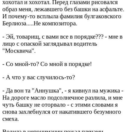
хохотал и хохотал. Перед глазами рисовался
образ меня, лежавшего без башки на асфальте.
И почему-то всплыла фамилия булгаковского
Берлиоза.....Не композитора.
- Эй, товарищ, с вами все в порядке??? - мне в
лицо с опаской заглядывал водитель
"Москвича".
- Со мной-то? Со мной в порядке!
- А что у вас случилось-то?
- Да вон та "Аннушка", - я кивнул на мужика -
На дороге масло подсолнечное разлила, и мне
чуть башку не оторвало - с этими словами я
снова захлебнулся от накатившего безумного
смеха.
Водила в непонимании пожал плечами.