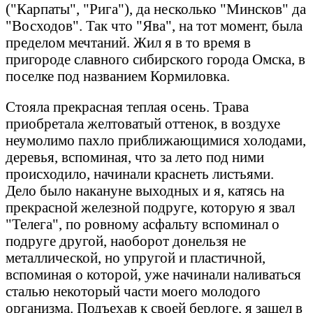
("Карпаты", "Рига"), да несколько "Минсков" да
"Восходов". Так что "Ява", на тот момент, была
пределом мечтаний. Жил я в то время в
пригороде славного сибирского города Омска, в
поселке под названием Кормиловка.
Стояла прекрасная теплая осень. Трава
приобретала желтоватый оттенок, в воздухе
неумолимо пахло приближающимися холодами,
деревья, вспоминая, что за лето под ними
происходило, начинали краснеть листьями.
Дело было накануне выходных и я, катясь на
прекрасной железной подруге, которую я звал
"Телега", по ровному асфальту вспоминал о
подруге другой, наоборот донельзя не
металлической, но упругой и пластичной,
вспоминая о которой, уже начинали наливаться
сталью некоторый части моего молодого
организма. Подъехав к своей берлоге, я зашел в