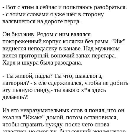
- Вот с этим я сейчас и попытаюсь разобраться.
- с этими словами я уже шёл в сторону
валявшегося на дороге перца.
Он был жив. Рядом с ним валялся
покореженный корпус коляски без рамы. "Иж"
виднелся неподалеку в канаве. Над мужиком
вился приторный, вонючий запах перегара.
Харя и шкура была разодрана.
- Ты живой, падла? Ты что, шакалюга,
натворил? - я еле сдерживался, чтобы не добить
эту пьяную гниду,- ты какого х*я здесь
делаешь?!
Из его невразумительных слов я понял, что он
ехал на "Ижаке" домой, потом остановился,
чтобы справить нужду, после чего снова
завестись не смог т.к. был севший аккумулятор.