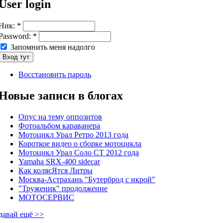
User login
Ник:
*
Password:
*
Запомнить меня надолго
Восстановить пароль
Новые записи в блогах
Опус на тему оппозитов
Фотоальбом караванера
Мотоцикл Урал Ретро 2013 года
Короткое видео о сборке мотоцикла
Мотоцикл Урал Соло СТ 2012 года
Yamaha SRX-400 sidecar
Как колясЯтся Литры
Москва-Астрахань "Бутерброд с икрой"
"Труженик" продолжение
МОТОСЕРВИС
давай ещё >>