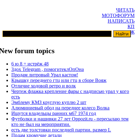
ЧИТАТЬ
МОТОФОРУМ
НАПИСАТЬ
КП
ГАРАЖ
New forum topics
6 ю 8 = истрёж 48
Здох Telegram , помогитеклОпОна
Продам литровый Урал кастом!
Крышку переднего гтц или гтц в сборе Вояж
Отличие ходовой ретро и волк
Чертеж флажка крепление фары с надписью урал у кого
есть
Эмблему КМЗ круглую куплю 2 шт
Алюминиевый обод на переднее колесо Волка
Ищутся владельцы ранних м67 1974 год
Футболки и нашивки 27 лет Oppozit.ru - пересылаю тем
кто не был на мероприятии.
есть две толстовки последней партии. размер L
Прдам хромучие детали