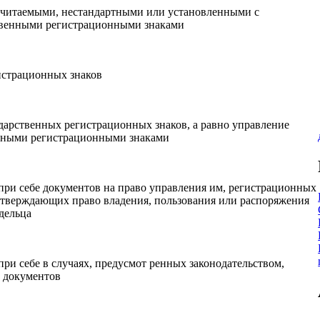
ечитаемыми, нестандартными или установленными с
ственными регистрационными знаками
истрационных знаков
дарственных регистрационных знаков, а равно управление
енными регистрационными знаками
ри себе документов на право управления им, регистрационных
одтверждающих право владения, пользования или распоряжения
дельца
и себе в случаях, предусмот ренных законодательством,
х документов