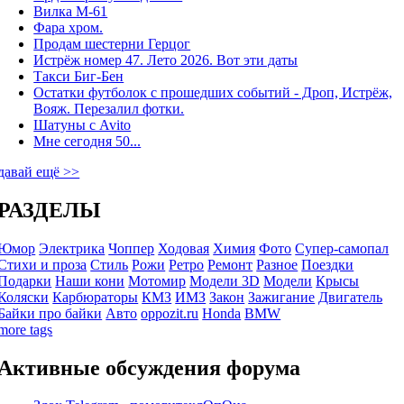
Вилка М-61
Фара хром.
Продам шестерни Герцог
Истрёж номер 47. Лето 2026. Вот эти даты
Такси Биг-Бен
Остатки футболок с прошедших событий - Дроп, Истрёж,
Вояж. Перезалил фотки.
Шатуны с Avito
Мне сегодня 50...
давай ещё >>
РАЗДЕЛЫ
Юмор
Электрика
Чоппер
Ходовая
Химия
Фото
Супер-самопал
Стихи и проза
Стиль
Рожи
Ретро
Ремонт
Разное
Поездки
Подарки
Наши кони
Мотомир
Модели 3D
Модели
Крысы
Коляски
Карбюраторы
КМЗ
ИМЗ
Закон
Зажигание
Двигатель
Байки про байки
Авто
oppozit.ru
Honda
BMW
more tags
Активные обсуждения форума