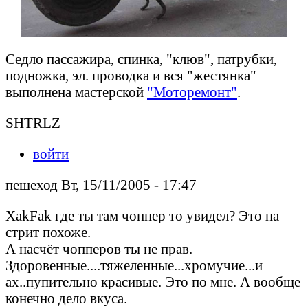
Седло пассажира, спинка, "клюв", патрубки,
подножка, эл. проводка и вся "жестянка"
выполнена мастерской
"Моторемонт"
.
SHTRLZ
войти
пешеход Вт, 15/11/2005 - 17:47
XakFak где ты там чоппер то увидел? Это на
стрит похоже.
А насчёт чопперов ты не прав.
Здоровенные....тяжеленные...хромучие...и
ах..пупительно красивые. Это по мне. А вообще
конечно дело вкуса.