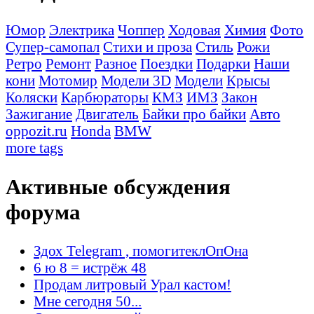
Юмор
Электрика
Чоппер
Ходовая
Химия
Фото
Супер-самопал
Стихи и проза
Стиль
Рожи
Ретро
Ремонт
Разное
Поездки
Подарки
Наши
кони
Мотомир
Модели 3D
Модели
Крысы
Коляски
Карбюраторы
КМЗ
ИМЗ
Закон
Зажигание
Двигатель
Байки про байки
Авто
oppozit.ru
Honda
BMW
more tags
Активные обсуждения
форума
Здох Telegram , помогитеклОпОна
6 ю 8 = истрёж 48
Продам литровый Урал кастом!
Мне сегодня 50...