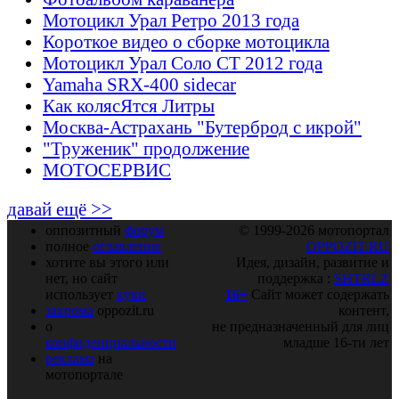
Мотоцикл Урал Ретро 2013 года
Короткое видео о сборке мотоцикла
Мотоцикл Урал Соло СТ 2012 года
Yamaha SRX-400 sidecar
Как колясЯтся Литры
Москва-Астрахань "Бутерброд с икрой"
"Труженик" продолжение
МОТОСЕРВИС
давай ещё >>
оппозитный
форум
© 1999-2026 мотопортал
полное
оглавление
OPPOZIT.RU
хотите вы этого или
Идея, дизайн, развитие и
нет, но сайт
поддержка :
SHTRLZ
использует
куки
16+
Сайт может содержать
закрома
oppozit.ru
контент,
о
не предназначенный для лиц
конфиденциальности
младше 16-ти лет
реклама
на
мотопортале