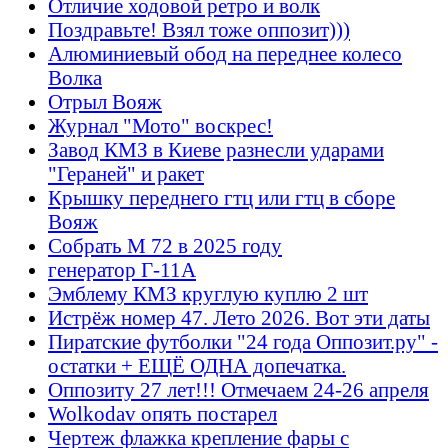
Отличие ходовой ретро и волк
Поздравьте! Взял тоже оппозит)))
Алюминиевый обод на переднее колесо
Волка
Отрыл Вояж
Журнал "Мото" воскрес!
Завод КМЗ в Киеве разнесли ударами
"Гераней" и ракет
Крышку переднего гтц или гтц в сборе
Вояж
Собрать М 72 в 2025 году
генератор Г-11А
Эмблему КМЗ круглую куплю 2 шт
Истрёж номер 47. Лето 2026. Вот эти даты
Пиратские футболки "24 года Оппозит.ру" -
остатки + ЕЩЁ ОДНА допечатка.
Оппозиту 27 лет!!! Отмечаем 24-26 апреля
Wolkodav опять постарел
Чертеж флажка крепление фары с