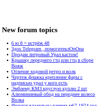
New forum topics
6 ю 8 = истрёж 48
Здох Telegram , помогитеклОпОна
Продам литровый Урал кастом!
Крышку переднего гтц или гтц в сборе
Вояж
Отличие ходовой ретро и волк
Чертеж флажка крепление фары с
надписью урал у кого есть
Эмблему КМЗ круглую куплю 2 шт
Алюминиевый обод на переднее колесо
Волка
Ищутся владельцы ранних м67 1974 год