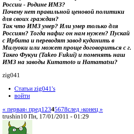
России - Родине ИМЗ?
Почему нет правильной ценовой политики
для своих граждан?
Так что ИМЗ умер? Или умер только для
Россиян? Тогда нафиг он нам нужен? Пускай
с Ирбита и переводят завод куданить в
Милуоки или может проще договориться с г.
Такео Фукуи (Takeo Fukui) и поменять наш
ИМЗ на заводы Kumamoto и Hamamatsu?
zig041
Статьи zig041's
войти
« первая
‹ пред
1
2
3
4
5
6
7
8
след ›
конец »
trushin10 Пн, 17/01/2011 - 01:29