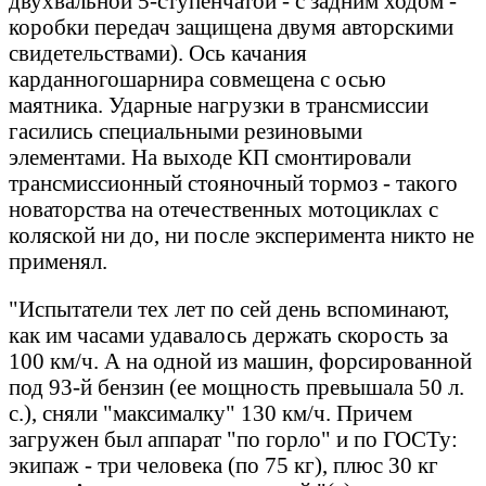
двухвальной 5-ступенчатой - с задним ходом -
коробки передач защищена двумя авторскими
свидетельствами). Ось качания
карданногошарнира совмещена с осью
маятника. Ударные нагрузки в трансмиссии
гасились специальными резиновыми
элементами. На выходе КП смонтировали
трансмиссионный стояночный тормоз - такого
новаторства на отечественных мотоциклах с
коляской ни до, ни после эксперимента никто не
применял.
"Испытатели тех лет по сей день вспоминают,
как им часами удавалось держать скорость за
100 км/ч. А на одной из машин, форсированной
под 93-й бензин (ее мощность превышала 50 л.
с.), сняли "максималку" 130 км/ч. Причем
загружен был аппарат "по горло" и по ГОСТу:
экипаж - три человека (по 75 кг), плюс 30 кг