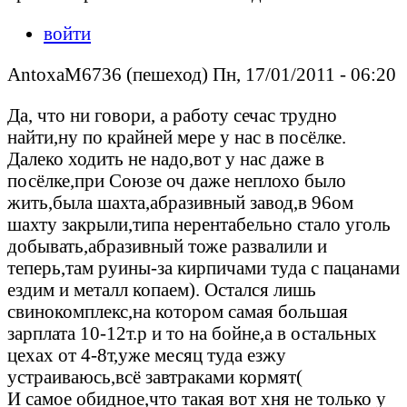
войти
AntoxaM6736 (пешеход) Пн, 17/01/2011 - 06:20
Да, что ни говори, а работу сечас трудно
найти,ну по крайней мере у нас в посёлке.
Далеко ходить не надо,вот у нас даже в
посёлке,при Союзе оч даже неплохо было
жить,была шахта,абразивный завод,в 96ом
шахту закрыли,типа нерентабельно стало уголь
добывать,абразивный тоже развалили и
теперь,там руины-за кирпичами туда с пацанами
ездим и металл копаем). Остался лишь
свинокомплекс,на котором самая большая
зарплата 10-12т.р и то на бойне,а в остальных
цехах от 4-8т,уже месяц туда езжу
устраиваюсь,всё завтраками кормят(
И самое обидное,что такая вот хня не только у