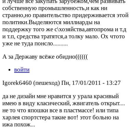
и лучше всё закупать зарубежом,чем развивать
собственную промышленность,и как ни
странно,но правительство придерживается этой
политики.Выделяются миллиарды на
поддержку того же с\хозяйства,автопрома и т.д
и т.п, средства тратятся,а толку мало. Ох чтото
уже не туда понсло..........
А за Державу всёже обидно((((((
войти
Igorek6460 (пешеход) Пн, 17/01/2011 - 13:27
да не дизайн мне нравится у урала красивый
имею в виду класический, жвигатель открыт....
не то что япошки все в пластмассе! или типа
харлея спортстера такие вот! этот больно на
ижа похож...