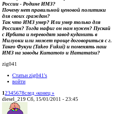
России - Родине ИМЗ?
Почему нет правильной ценовой политики
для своих граждан?
Так что ИМЗ умер? Или умер только для
Россиян? Тогда нафиг он нам нужен? Пускай
с Ирбита и переводят завод куданить в
Милуоки или может проще договориться с г.
Такео Фукуи (Takeo Fukui) и поменять наш
ИМЗ на заводы Kumamoto и Hamamatsu?
zig041
Статьи zig041's
войти
1
2
3
4
5
6
7
8
след ›
конец »
diesel_219 Сб, 15/01/2011 - 23:45