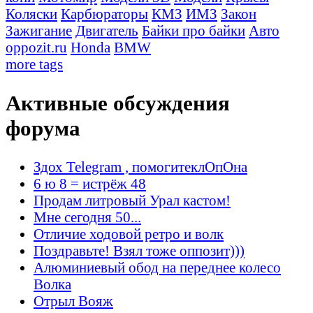
Коляски
Карбюраторы
КМЗ
ИМЗ
Закон
Зажигание
Двигатель
Байки про байки
Авто
oppozit.ru
Honda
BMW
more tags
Активные обсуждения
форума
Здох Telegram , помогитеклОпОна
6 ю 8 = истрёж 48
Продам литровый Урал кастом!
Мне сегодня 50...
Отличие ходовой ретро и волк
Поздравьте! Взял тоже оппозит)))
Алюминиевый обод на переднее колесо
Волка
Отрыл Вояж