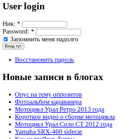
User login
Ник:
*
Password:
*
Запомнить меня надолго
Восстановить пароль
Новые записи в блогах
Опус на тему оппозитов
Фотоальбом караванера
Мотоцикл Урал Ретро 2013 года
Короткое видео о сборке мотоцикла
Мотоцикл Урал Соло СТ 2012 года
Yamaha SRX-400 sidecar
Как колясЯтся Литры