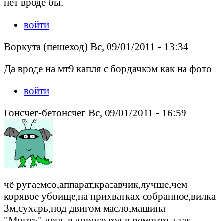
нет вроде бы.
войти
Воркута (пешеход) Вс, 09/01/2011 - 13:34
Да вроде на мт9 капля с бордачком как на фото
войти
Гонсчег-бетонсчег Вс, 09/01/2011 - 16:59
чё ругаемсо,аппарат,красавчик,лучше,чем
корявое убоище,на прихватках собранное,вилка
3м,сухарь,под двигом масло,машина
"Монти",день в дороге год в ремонте,а так