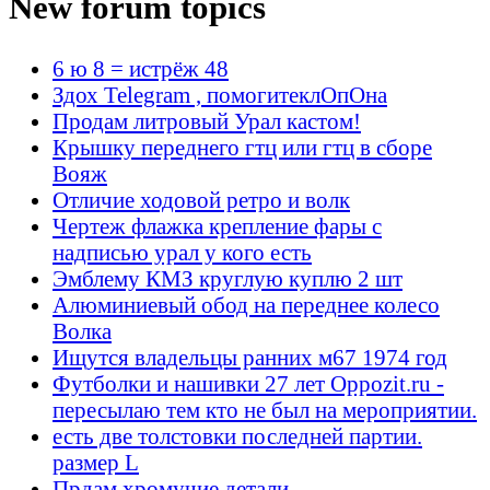
New forum topics
6 ю 8 = истрёж 48
Здох Telegram , помогитеклОпОна
Продам литровый Урал кастом!
Крышку переднего гтц или гтц в сборе
Вояж
Отличие ходовой ретро и волк
Чертеж флажка крепление фары с
надписью урал у кого есть
Эмблему КМЗ круглую куплю 2 шт
Алюминиевый обод на переднее колесо
Волка
Ищутся владельцы ранних м67 1974 год
Футболки и нашивки 27 лет Oppozit.ru -
пересылаю тем кто не был на мероприятии.
есть две толстовки последней партии.
размер L
Прдам хромучие детали