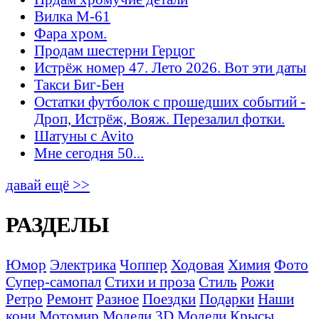
Вилка М-61
Фара хром.
Продам шестерни Герцог
Истрёж номер 47. Лето 2026. Вот эти даты
Такси Биг-Бен
Остатки футболок с прошедших событий -
Дроп, Истрёж, Вояж. Перезалил фотки.
Шатуны с Avito
Мне сегодня 50...
давай ещё >>
РАЗДЕЛЫ
Юмор
Электрика
Чоппер
Ходовая
Химия
Фото
Супер-самопал
Стихи и проза
Стиль
Рожи
Ретро
Ремонт
Разное
Поездки
Подарки
Наши
кони
Мотомир
Модели 3D
Модели
Крысы