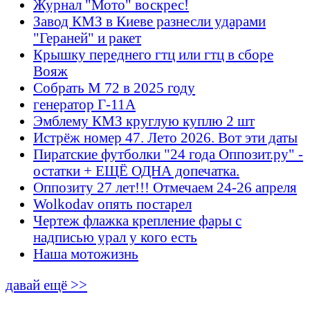
Журнал "Мото" воскрес!
Завод КМЗ в Киеве разнесли ударами
"Гераней" и ракет
Крышку переднего гтц или гтц в сборе
Вояж
Собрать М 72 в 2025 году
генератор Г-11А
Эмблему КМЗ круглую куплю 2 шт
Истрёж номер 47. Лето 2026. Вот эти даты
Пиратские футболки "24 года Оппозит.ру" -
остатки + ЕЩЁ ОДНА допечатка.
Оппозиту 27 лет!!! Отмечаем 24-26 апреля
Wolkodav опять постарел
Чертеж флажка крепление фары с
надписью урал у кого есть
Наша мотожизнь
давай ещё >>