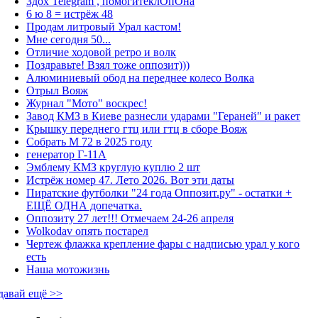
Здох Telegram , помогитеклОпОна
6 ю 8 = истрёж 48
Продам литровый Урал кастом!
Мне сегодня 50...
Отличие ходовой ретро и волк
Поздравьте! Взял тоже оппозит)))
Алюминиевый обод на переднее колесо Волка
Отрыл Вояж
Журнал "Мото" воскрес!
Завод КМЗ в Киеве разнесли ударами "Гераней" и ракет
Крышку переднего гтц или гтц в сборе Вояж
Собрать М 72 в 2025 году
генератор Г-11А
Эмблему КМЗ круглую куплю 2 шт
Истрёж номер 47. Лето 2026. Вот эти даты
Пиратские футболки "24 года Оппозит.ру" - остатки +
ЕЩЁ ОДНА допечатка.
Оппозиту 27 лет!!! Отмечаем 24-26 апреля
Wolkodav опять постарел
Чертеж флажка крепление фары с надписью урал у кого
есть
Наша мотожизнь
давай ещё >>