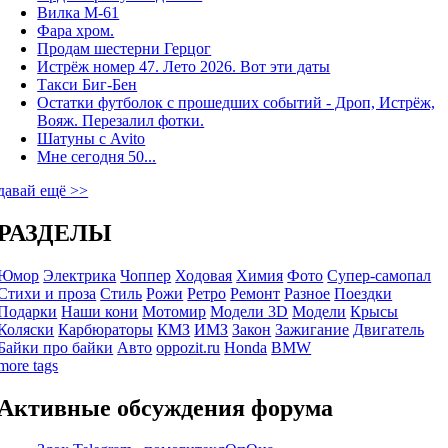
Вилка М-61
Фара хром.
Продам шестерни Герцог
Истрёж номер 47. Лето 2026. Вот эти даты
Такси Биг-Бен
Остатки футболок с прошедших событий - Дроп, Истрёж,
Вояж. Перезалил фотки.
Шатуны с Avito
Мне сегодня 50...
давай ещё >>
РАЗДЕЛЫ
Юмор
Электрика
Чоппер
Ходовая
Химия
Фото
Супер-самопал
Стихи и проза
Стиль
Рожи
Ретро
Ремонт
Разное
Поездки
Подарки
Наши кони
Мотомир
Модели 3D
Модели
Крысы
Коляски
Карбюраторы
КМЗ
ИМЗ
Закон
Зажигание
Двигатель
Байки про байки
Авто
oppozit.ru
Honda
BMW
more tags
Активные обсуждения форума