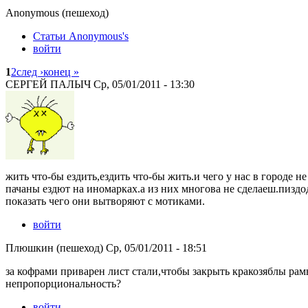
Anonymous (пешеход)
Статьи Anonymous's
войти
1
2
след ›
конец »
СЕРГЕЙ ПАЛЫЧ Ср, 05/01/2011 - 13:30
жить что-бы ездить,ездить что-бы жить.и чего у нас в городе не
пачаны ездют на иномарках.а из них многова не сделаеш.пиздод
показать чего они вытворяют с мотиками.
войти
Плюшкин (пешеход) Ср, 05/01/2011 - 18:51
за кофрами приварен лист стали,чтобы закрыть кракозяблы рамы
непропорциональность?
войти