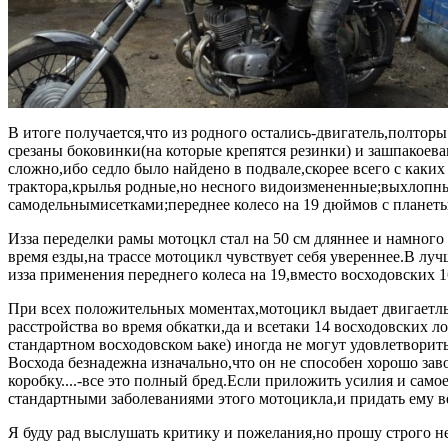
В итоге получается,что из родного остались-двигатель,полторы
срезаны боковинки(на которые крепятся резинки) и зашпакоева
сложно,ибо седло было найдено в подвале,скорее всего с каки
трактора,крылья родные,но несного видоизмененные;выхлопные
самодельнымисетками;переднее колесо на 19 дюймов с планеты
Изза переделки рамы мотоцкл стал на 50 см дляннее и намног
время езды,на трассе мотоцикл чувствует себя увереннее.В луч
изза применения переднего колеса на 19,вместо восходовских 1
При всех положительных моментах,мотоцикл выдает двигаетль
расстройства во время обкатки,да и всетаки 14 восходовских л
стандартном восходовском ьаке) иногда не могут удовлетвори
Восхода безнадежна изначально,что он не способен хорошо зав
коробку....-все это полный бред.Если приложить усилия и самое
стандартными заболеваниями этого мотоцикла,и придать ему в
Я буду рад выслушать критику и пожелания,но прошу строго не 