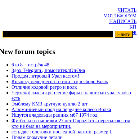
ЧИТАТЬ
МОТОФОРУМ
НАПИСАТЬ
КП
ГАРАЖ
New forum topics
6 ю 8 = истрёж 48
Здох Telegram , помогитеклОпОна
Продам литровый Урал кастом!
Крышку переднего гтц или гтц в сборе Вояж
Отличие ходовой ретро и волк
Чертеж флажка крепление фары с надписью урал у кого
есть
Эмблему КМЗ круглую куплю 2 шт
Алюминиевый обод на переднее колесо Волка
Ищутся владельцы ранних м67 1974 год
Футболки и нашивки 27 лет Oppozit.ru - пересылаю тем
кто не был на мероприятии.
есть две толстовки последней партии. размер L
Прдам хромучие детали