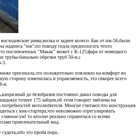
 восходовские рамы,вилка и заднее колесо. Бак от иж-56,были
на надпись "иж";по поводу седла предпологать чтото
х то послевоенных "Макак" может с К-125;фара от немецкого
 трубы-банально обрезки труб 50-и,с
-3.
о ниже оригинала,это положительно повлияло на комфорт во
шую сторону изменилась и управляемость, это свкорее всего
6-и.
,капризный до безобразия постоянно давал поводы для
ошадок(а точнее 175 зайцев,об этом говорит эмблема на
ть потребностей мотолюбителя. Многие считают,что конструкция
одиться с кик-стартера,что невозможно отрегулировать
 главное-ум! то вполне реально справиться со всеми
есьма привлекательный вид.
судить,ибо это проба пера..