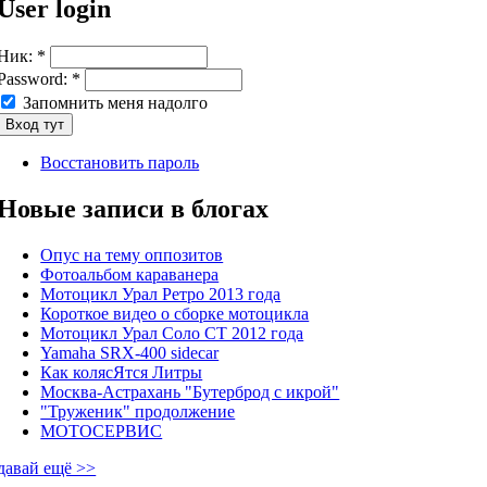
User login
Ник:
*
Password:
*
Запомнить меня надолго
Восстановить пароль
Новые записи в блогах
Опус на тему оппозитов
Фотоальбом караванера
Мотоцикл Урал Ретро 2013 года
Короткое видео о сборке мотоцикла
Мотоцикл Урал Соло СТ 2012 года
Yamaha SRX-400 sidecar
Как колясЯтся Литры
Москва-Астрахань "Бутерброд с икрой"
"Труженик" продолжение
МОТОСЕРВИС
давай ещё >>