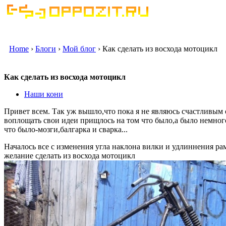
Home
›
Блоги
›
Мой блог
› Как сделать из восхода мотоцикл
Как сделать из восхода мотоцикл
Наши кони
Привет всем. Так уж вышло,что пока я не являюсь счастливым о
воплощать свои идеи прищлось на том что было,а было немного
что было-мозги,балгарка и сварка...
Началось все с изменения угла наклона вилки и удлиннения ра
желание сделать из восхода мотоцикл