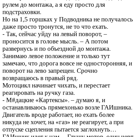
рулем до монтажа, а я еду просто для
подстраховки.
Но на 1,5 горшках у Подводника не получалось
даже просто тронутся, не то что ехать.
- Так, сейчас уйду на левый поворот, –
проносится в голове мысль. – А потом
развернусь и по объездной до монтажа.
Занимаю левое положение и только тут
замечаю, что дорога вовсе не односторонняя, и
поворот на лево запрещен. Срочно
возвращаюсь в правый ряд.
Мотоцикл начинает чихать, и перестает
реагировать на ручку газа.
- М#дацкие «Картексы». – думаю я, и
останавливаюсь прямехонько возле ГАИшника.
Двигатель вроде работает, но ехать более
никуда не хочет, на «газ» не реагирует, а при
отпуске сцепления пытается заглохнуть…
ГАИшник идет к нам… Глушу мотор, один черт