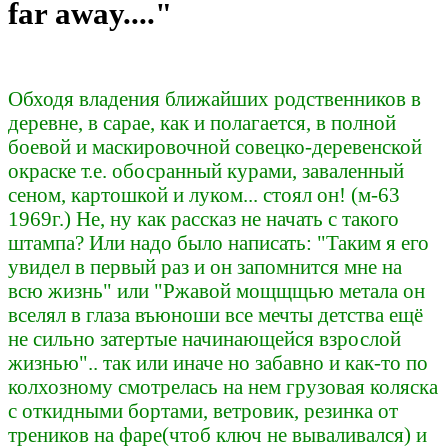
far away...."
Обходя владения ближайших родственников в
деревне, в сарае, как и полагается, в полной
боевой и маскировочной совецко-деревенской
окраске т.е. обосранный курами, заваленный
сеном, картошкой и луком... стоял он! (м-63
1969г.) Не, ну как рассказ не начать с такого
штампа? Или надо было написать: "Таким я его
увидел в первый раз и он запомнится мне на
всю жизнь" или "Ржавой мощщщью метала он
вселял в глаза въюноши все мечты детства ещё
не сильно затертые начинающейся взрослой
жизнью".. так или иначе но забавно и как-то по
колхозному смотрелась на нем грузовая коляска
с откидными бортами, ветровик, резинка от
треников на фаре(чтоб ключ не вываливался) и