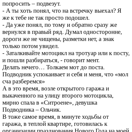
попросить – подвезут.
- А ты хоть понял, что на встречку выехал? Я
же к тебе не так просто подошел.
- Да уже понял, по тому и обратно сразу же
вернулся в правый ряд. Думал односторонне,
дороги же не чищены, разметки нет, а знак
только потом увидел.
- Заталкивайте мотоцикл на тротуар или к посту,
и пошли разбираться, - говорит мент.
Делать нечего… Толкаем мот до поста.
Подводник успокаивает и себя и меня, что «мол
сча разберемся»
А в это время, возле открытого гаража и
выкаченного на улицу второго мотоцикла,
мирно спала в «Ситроене», девушка
Подводника – Ольчик.
В тоже самое время, в минуте ходьбы от
гаража, в теплой квартире, готовилась к
организации празднования Нового Года на моей