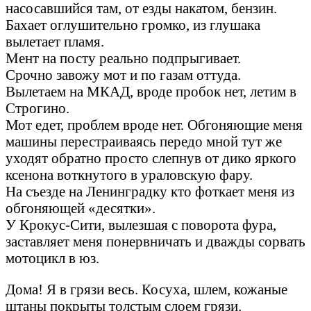
насосавшийся там, от езды накатом, бензин.
Бахает оглушительно громко, из глушака
вылетает пламя.
Мент на посту реально подпрыгивает.
Срочно завожу мот и по газам оттуда.
Вылетаем на МКАД, вроде пробок нет, летим в
Строгино.
Мот едет, проблем вроде нет. Обгоняющие меня
машины перестраиваясь передо мной тут же
уходят обратно просто слепнув от дико яркого
ксенона воткнутого в ураловскую фару.
На съезде на Ленинградку кто фоткает меня из
обгоняющей «десятки».
У Крокус-Сити, вылезшая с поворота фура,
заставляет меня понервничать и дважды сорвать
мотоцикл в юз.
Дома! Я в грязи весь. Косуха, шлем, кожаные
штаны покрыты толстым слоем грязи.