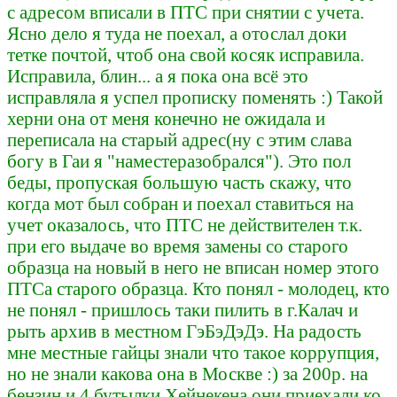
с адресом вписали в ПТС при снятии с учета.
Ясно дело я туда не поехал, а отослал доки
тетке почтой, чтоб она свой косяк исправила.
Исправила, блин... а я пока она всё это
исправляла я успел прописку поменять :) Такой
херни она от меня конечно не ожидала и
переписала на старый адрес(ну с этим слава
богу в Гаи я "наместеразобрался"). Это пол
беды, пропуская большую часть скажу, что
когда мот был собран и поехал ставиться на
учет оказалось, что ПТС не действителен т.к.
при его выдаче во время замены со старого
образца на новый в него не вписан номер этого
ПТСа старого образца. Кто понял - молодец, кто
не понял - пришлось таки пилить в г.Калач и
рыть архив в местном ГэБэДэДэ. На радость
мне местные гайцы знали что такое коррупция,
но не знали какова она в Москве :) за 200р. на
бензин и 4 бутылки Хейнекена они приехали ко