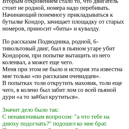
Вторым откровением стало то, что двигатель
стоит не родной, номера надо перебивать.
Начинающий понемногу прикладываться к
бутылке Кондор, зачищает площадку от старых
номеров, приносит «биты» и кувалду.
По рассказам Подводника, родной, 6-
тивольтовый двиг, был в пьяном угаре убит
Кондором, при попытке вытащить из него
коленвал, а может еще чего.
Меня при этом не было и история эта известна
мне только «по рассказам очевидцев».
В попытках толи открутить маховик, толи еще
чего, в колено был забит лом со всей пьяной
дури «а то за#бал крутиться».
Значит дело было так:
С ненавязчивым вопросом: "а что тебе на
днюху подогнать?" подошел ко мне брат.