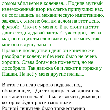
ломом вбил керн в коленвал... Подняв мутный
изнеможенный взор на слегка припухших нас,
он сославшись на механическую импотенцию,
завязал, с этим не благим делом на этот день,
фразой: "Что-то у меня х..й не стоит на этот
двиг сегодня, давай завтра?" уж сорри, ..ля за
мат, но из цитаты слов выкинуть не могу, так
мне она в душу запала.
Правда в последствии двиг он конечно же
разобрал и колену и без него было не очень
хорошо. Слава богам всё поменяли, но не
дособрали. Так движка 6в и лежит в гораже у
Пашки. На неё у меня другие планы...
В итоге из недр сырого подвала, под
ободряющее, - Да это прекрасный двигатель,
поставил и поехал! – был извлечен движок, о
котором будет рассказано ниже.
Родной двигатель было торжественно