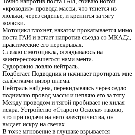
Точно напротив поста ГАИ, сбиваю ногой
«крокодил» провода массы, что тянется из
люльки, через сиденье, и крепится за тягу
коляски.
Мотоцикл глохнет, накатом прокатывается мимо
поста ГАИ и встает напротив съезда со МКАДа,
практические его перекрывая.
Слезаю с мотоцикла, оглядываюсь на
заинтересовавшегося нами мента.
Судорожно ловлю нейтраль.
Подбегает Подводник и начинает протирать мне
салфетками визор шлема.
Нейтраль найдена, перекидываясь через седло
поднимаю провод массы и цепляю его за тягу.
Между проводом и тягой пробивает не хилая
искра. Устройство «Старого Оскола» таково,
что при подачи на него электричества, он
выдает искру на свечах.
В тоже мгновение в глушаке взрывается