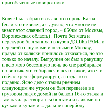
присобаченные поворотники.
Коляс был забран из славного города Калач
(если кто не знает, а я думаю, что многие не
знают этот славный город, ~ 850км от Москвы,
Воронежская область) . Почти без мата и
перекуров был запихан в кузов ДОДЖа РАМа и
перевезён с шутками и песнями в Москву,
правда от коляски пришлось отказаться, но это
только по началу. Выгружен он был в ракушку
и всю мою бессонную ночь во сне разбирался
по винтикам и собирался в нечто такое, что я и
сейчас хрен сформулирую, а тогда-то и
подавно. Ясно дело с таким рвением
следующим же утром он был перевезён в в
грузовом лифте домой на балкон 16-го этажа и
там начал растворяться болтами и гайками по
кучкам и кучам и ... дальше гиперболу