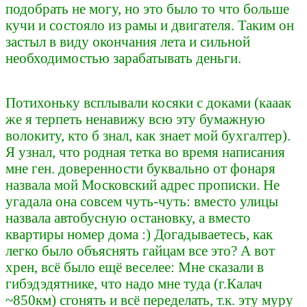
подобрать не могу, но это было то что больше
кучи и состояло из рамы и двигателя. Таким он
застыл в виду окончания лета и сильной
необходимостью зарабатывать деньги.
Потихоньку всплывали косяки с доками (кааак
же я терпеть ненавижу всю эту бумажную
волокиту, кто б знал, как знает мой бухгалтер).
Я узнал, что родная тетка во время написания
мне ген. доверенности буквально от фонаря
назвала мой Московский адрес прописки. Не
угадала она совсем чуть-чуть: вместо улицы
назвала автобусную остановку, а вместо
квартиры номер дома :) Догадываетесь, как
легко было объяснять гайцам все это? А вот
хрен, всё было ещё веселее: Мне сказали в
гибэдэдятнике, что надо мне туда (г.Калач
~850км) сгонять и всё переделать, т.к. эту муру