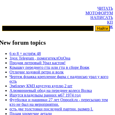
ЧИТАТЬ
МОТОФОРУМ
НАПИСАТЬ
КП
ГАРАЖ
New forum topics
6 ю 8 = истрёж 48
Здох Telegram , помогитеклОпОна
Продам литровый Урал кастом!
Крышку переднего гтц или гтц в сборе Вояж
Отличие ходовой ретро и волк
Чертеж флажка крепление фары с надписью урал у кого
есть
Эмблему КМЗ круглую куплю 2 шт
Алюминиевый обод на переднее колесо Волка
Ищутся владельцы ранних м67 1974 год
Футболки и нашивки 27 лет Oppozit.ru - пересылаю тем
кто не был на мероприятии.
есть две толстовки последней партии. размер L
Прдам хромучие детали