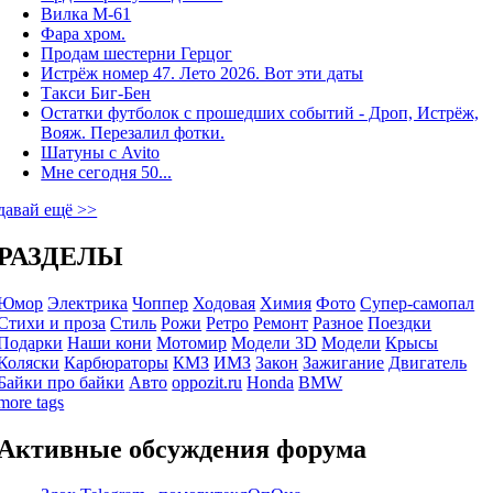
Вилка М-61
Фара хром.
Продам шестерни Герцог
Истрёж номер 47. Лето 2026. Вот эти даты
Такси Биг-Бен
Остатки футболок с прошедших событий - Дроп, Истрёж,
Вояж. Перезалил фотки.
Шатуны с Avito
Мне сегодня 50...
давай ещё >>
РАЗДЕЛЫ
Юмор
Электрика
Чоппер
Ходовая
Химия
Фото
Супер-самопал
Стихи и проза
Стиль
Рожи
Ретро
Ремонт
Разное
Поездки
Подарки
Наши кони
Мотомир
Модели 3D
Модели
Крысы
Коляски
Карбюраторы
КМЗ
ИМЗ
Закон
Зажигание
Двигатель
Байки про байки
Авто
oppozit.ru
Honda
BMW
more tags
Активные обсуждения форума