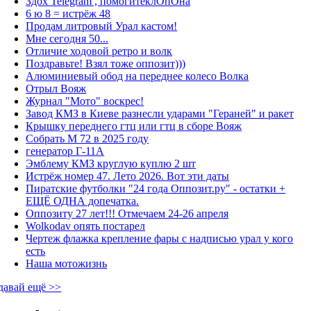
Здох Telegram , помогитеклОпОна
6 ю 8 = истрёж 48
Продам литровый Урал кастом!
Мне сегодня 50...
Отличие ходовой ретро и волк
Поздравьте! Взял тоже оппозит)))
Алюминиевый обод на переднее колесо Волка
Отрыл Вояж
Журнал "Мото" воскрес!
Завод КМЗ в Киеве разнесли ударами "Гераней" и ракет
Крышку переднего гтц или гтц в сборе Вояж
Собрать М 72 в 2025 году
генератор Г-11А
Эмблему КМЗ круглую куплю 2 шт
Истрёж номер 47. Лето 2026. Вот эти даты
Пиратские футболки "24 года Оппозит.ру" - остатки +
ЕЩЁ ОДНА допечатка.
Оппозиту 27 лет!!! Отмечаем 24-26 апреля
Wolkodav опять постарел
Чертеж флажка крепление фары с надписью урал у кого
есть
Наша мотожизнь
давай ещё >>