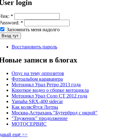
User login
Ник:
*
Password:
*
Запомнить меня надолго
Восстановить пароль
Новые записи в блогах
Опус на тему оппозитов
Фотоальбом караванера
Мотоцикл Урал Ретро 2013 года
Короткое видео о сборке мотоцикла
Мотоцикл Урал Соло СТ 2012 года
Yamaha SRX-400 sidecar
Как колясЯтся Литры
Москва-Астрахань "Бутерброд с икрой"
"Труженик" продолжение
МОТОСЕРВИС
давай ещё >>