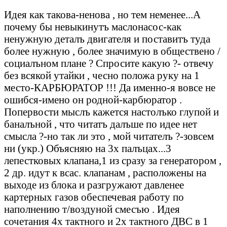
Идея как такова-ненова , но тем неменее...А
почему бы невыкинутъ маслонасос-как
ненужную деталъ двигателя и поставитъ туда
более нужную , более значимую в обществено /
социалъном плане ? Спросите какую ?- отвечу
без всякой утайки , чесно положа руку на 1
место-КАРБЮРАТОР !!! Да именно-я вовсе не
ошибся-имено он родной-карбюратор .
Попервости мыслъ кажется настолъко глупой и
баналъной , что читатъ далъше по идее нет
смысла ?-но так ли это , мой читателъ ?-зовсем
ни (укр.) Объясняю на 3x палъцах...3
лепестковых клапана,1 из сразу за генератором ,
2 др. идут к всас. клапанам , расположены на
выходе из блока и разгружают давленее
картерных газов обеспечевая работу по
наполнению т/воздуной смесъю . Идея
сочетания 4х тактного и 2х тактного ДВС в 1