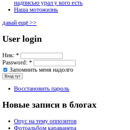
надписью урал у кого есть
Наша мотожизнь
давай ещё >>
User login
Ник:
*
Password:
*
Запомнить меня надолго
Восстановить пароль
Новые записи в блогах
Опус на тему оппозитов
Фотоальбом караванера