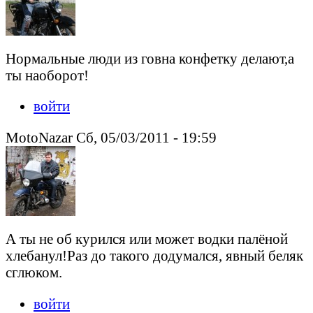
Нормальные люди из говна конфетку делают,а
ты наоборот!
войти
MotoNazar Сб, 05/03/2011 - 19:59
А ты не об курился или может водки палёной
хлебанул!Раз до такого додумался, явный беляк
сглюком.
войти