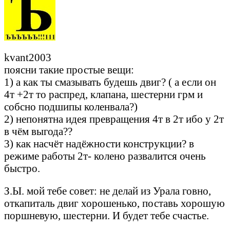
kvant2003
поясни такие простые вещи:
1) а как ты смазывать будешь двиг? ( а если он
4т +2т то распред, клапана, шестерни грм и
собсно подшипы коленвала?)
2) непонятна идея превращения 4т в 2т ибо у 2т
в чём выгода??
3) как насчёт надёжности конструкции? в
режиме работы 2т- колено развалится очень
быстро.
З.Ы. мой тебе совет: не делай из Урала говно,
откапиталь двиг хорошенько, поставь хорошую
поршневую, шестерни. И будет тебе счастье.