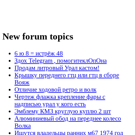
New forum topics
6 ю 8 = истрёж 48
Здох Telegram , помогитеклОпОна
Продам литровый Урал кастом!
Крышку переднего гтц или гтц в сборе
Вояж
Отличие ходовой ретро и волк
Чертеж флажка крепление фары с
надписью урал у кого есть
Эмблему КМЗ круглую куплю 2 шт
Алюминиевый обод на переднее колесо
Волка
Ищутся владельцы ранних м67 1974 год