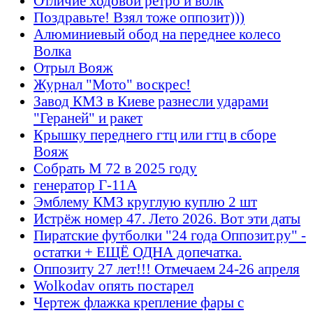
Отличие ходовой ретро и волк
Поздравьте! Взял тоже оппозит)))
Алюминиевый обод на переднее колесо
Волка
Отрыл Вояж
Журнал "Мото" воскрес!
Завод КМЗ в Киеве разнесли ударами
"Гераней" и ракет
Крышку переднего гтц или гтц в сборе
Вояж
Собрать М 72 в 2025 году
генератор Г-11А
Эмблему КМЗ круглую куплю 2 шт
Истрёж номер 47. Лето 2026. Вот эти даты
Пиратские футболки "24 года Оппозит.ру" -
остатки + ЕЩЁ ОДНА допечатка.
Оппозиту 27 лет!!! Отмечаем 24-26 апреля
Wolkodav опять постарел
Чертеж флажка крепление фары с