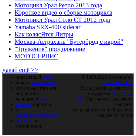
Мотоцикл Урал Ретро 2013 года
Короткое видео о сборке мотоцикла
Мотоцикл Урал Соло СТ 2012 года
Yamaha SRX-400 sidecar
Как колясЯтся Литры
Москва-Астрахань "Бутерброд с икрой"
"Труженик" продолжение
МОТОСЕРВИС
давай ещё >>
оппозитный
форум
© 1999-2026 мотопортал
полное
оглавление
OPPOZIT.RU
хотите вы этого или
Идея, дизайн, развитие и
нет, но сайт
поддержка :
SHTRLZ
использует
куки
16+
Сайт может содержать
закрома
oppozit.ru
контент,
о
не предназначенный для лиц
конфиденциальности
младше 16-ти лет
реклама
на
мотопортале