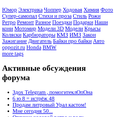
Юмор
Электрика
Чоппер
Ходовая
Химия
Фото
Супер-самопал
Стихи и проза
Стиль
Рожи
Ретро
Ремонт
Разное
Поездки
Подарки
Наши
кони
Мотомир
Модели 3D
Модели
Крысы
Коляски
Карбюраторы
КМЗ
ИМЗ
Закон
Зажигание
Двигатель
Байки про байки
Авто
oppozit.ru
Honda
BMW
more tags
Активные обсуждения
форума
Здох Telegram , помогитеклОпОна
6 ю 8 = истрёж 48
Продам литровый Урал кастом!
Мне сегодня 50...