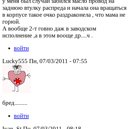
у меня был случай забился масло провод на
заднюю втулку распреда и начала она вращаться
в корпусе такое очко раздраконела , что мама не
горюй.
А вообще 2-т говно даж в заводском
исполнение ,a в этом вооще др....ч .
войти
Lucky555 Пн, 07/03/2011 - 07:55
бред.........
войти
Ivan_St Пн, 07/03/2011 - 08:18