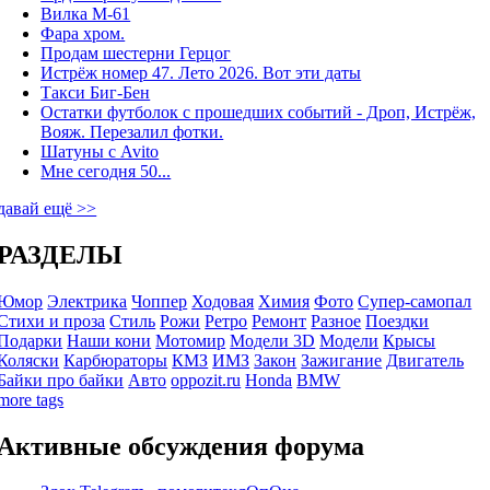
Вилка М-61
Фара хром.
Продам шестерни Герцог
Истрёж номер 47. Лето 2026. Вот эти даты
Такси Биг-Бен
Остатки футболок с прошедших событий - Дроп, Истрёж,
Вояж. Перезалил фотки.
Шатуны с Avito
Мне сегодня 50...
давай ещё >>
РАЗДЕЛЫ
Юмор
Электрика
Чоппер
Ходовая
Химия
Фото
Супер-самопал
Стихи и проза
Стиль
Рожи
Ретро
Ремонт
Разное
Поездки
Подарки
Наши кони
Мотомир
Модели 3D
Модели
Крысы
Коляски
Карбюраторы
КМЗ
ИМЗ
Закон
Зажигание
Двигатель
Байки про байки
Авто
oppozit.ru
Honda
BMW
more tags
Активные обсуждения форума