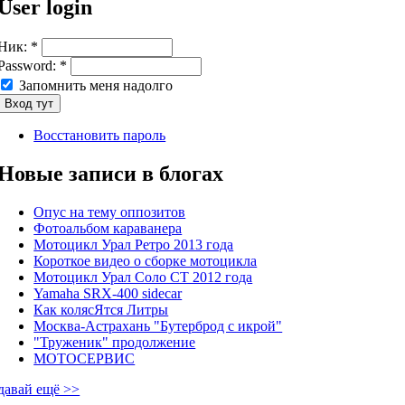
User login
Ник:
*
Password:
*
Запомнить меня надолго
Восстановить пароль
Новые записи в блогах
Опус на тему оппозитов
Фотоальбом караванера
Мотоцикл Урал Ретро 2013 года
Короткое видео о сборке мотоцикла
Мотоцикл Урал Соло СТ 2012 года
Yamaha SRX-400 sidecar
Как колясЯтся Литры
Москва-Астрахань "Бутерброд с икрой"
"Труженик" продолжение
МОТОСЕРВИС
давай ещё >>