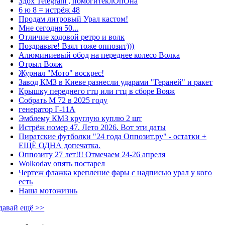
Здох Telegram , помогитеклОпОна
6 ю 8 = истрёж 48
Продам литровый Урал кастом!
Мне сегодня 50...
Отличие ходовой ретро и волк
Поздравьте! Взял тоже оппозит)))
Алюминиевый обод на переднее колесо Волка
Отрыл Вояж
Журнал "Мото" воскрес!
Завод КМЗ в Киеве разнесли ударами "Гераней" и ракет
Крышку переднего гтц или гтц в сборе Вояж
Собрать М 72 в 2025 году
генератор Г-11А
Эмблему КМЗ круглую куплю 2 шт
Истрёж номер 47. Лето 2026. Вот эти даты
Пиратские футболки "24 года Оппозит.ру" - остатки +
ЕЩЁ ОДНА допечатка.
Оппозиту 27 лет!!! Отмечаем 24-26 апреля
Wolkodav опять постарел
Чертеж флажка крепление фары с надписью урал у кого
есть
Наша мотожизнь
давай ещё >>