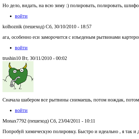
Но дело, видать, на всю зиму :) полировать, полировать, шлифов
войти
kolhoznik (пешеход) Сб, 30/10/2010 - 18:57
ага, особенно еси заморочится с изъеденым рытвинами картером 
войти
trushin10 Вт, 30/11/2010 - 00:02
Сначала шабером все рытвины снимаешь, потом нождак, потом в
войти
Monax7792 (пешеход) Сб, 23/04/2011 - 10:11
Попробуй химическую полировку. Быстро и идеально , я так и 