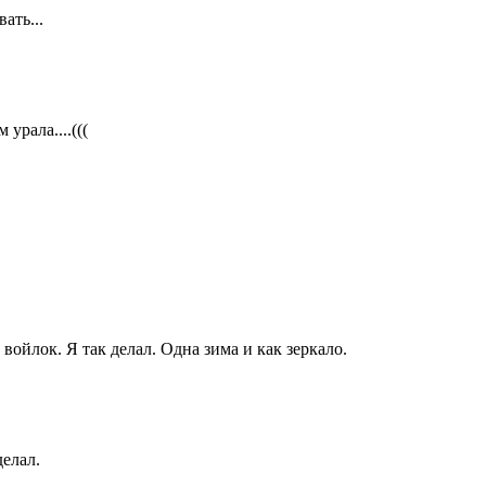
ать...
урала....(((
ойлок. Я так делал. Одна зима и как зеркало.
делал.