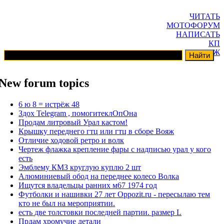
ЧИТАТЬ
МОТОФОРУМ
НАПИСАТЬ
КП
ГАРАЖ
New forum topics
6 ю 8 = истрёж 48
Здох Telegram , помогитеклОпОна
Продам литровый Урал кастом!
Крышку переднего гтц или гтц в сборе Вояж
Отличие ходовой ретро и волк
Чертеж флажка крепление фары с надписью урал у кого
есть
Эмблему КМЗ круглую куплю 2 шт
Алюминиевый обод на переднее колесо Волка
Ищутся владельцы ранних м67 1974 год
Футболки и нашивки 27 лет Oppozit.ru - пересылаю тем
кто не был на мероприятии.
есть две толстовки последней партии. размер L
Прдам хромучие детали