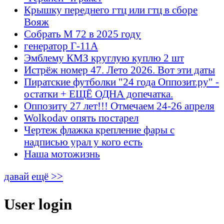
Крышку переднего гтц или гтц в сборе
Вояж
Собрать М 72 в 2025 году
генератор Г-11А
Эмблему КМЗ круглую куплю 2 шт
Истрёж номер 47. Лето 2026. Вот эти даты
Пиратские футболки "24 года Оппозит.ру" -
остатки + ЕЩЁ ОДНА допечатка.
Оппозиту 27 лет!!! Отмечаем 24-26 апреля
Wolkodav опять постарел
Чертеж флажка крепление фары с
надписью урал у кого есть
Наша мотожизнь
давай ещё >>
User login