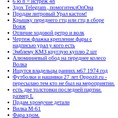
6 ю 8 = истрёж 48
Здох Telegram , помогитеклОпОна
Продам литровый Урал кастом!
Крышку переднего гтц или гтц в сборе
Вояж
Отличие ходовой ретро и волк
Чертеж флажка крепление фары с
надписью урал у кого есть
Эмблему КМЗ круглую куплю 2 шт
Алюминиевый обод на переднее колесо
Волка
Ищутся владельцы ранних м67 1974 год
Футболки и нашивки 27 лет Oppozit.ru -
пересылаю тем кто не был на мероприятии.
есть две толстовки последней партии.
размер L
Прдам хромучие детали
Вилка М-61
Фара хром.