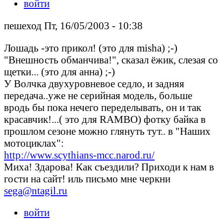
войти
пешеход Пт, 16/05/2003 - 10:38
Лошадь -это прикол! (это для misha) ;-)
"Внешность обманчива!", сказал ёжик, слезая со
щетки... (это для aннa) ;-)
У Волчка двухуровневое седло, и задняя
передача..уже не серийная модель, больше
вродь бы пока нечего переделывать, он и так
красавчик!...( это для RAMBO) фотку байка в
прошлом сезоне можно глянуть тут.. в "Наших
мотоциклах":
http://www.scythians-mcc.narod.ru/
Миха! Здарова! Как съездили? Приходи к нам в
гости на сайт! иль письмо мне черкни
sega@ntagil.ru
войти