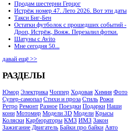
Продам шестерни Герцог
Истрёж номер 47. Лето 2026. Вот эти даты
Такси Биг-Бен
Остатки футболок с прошедших событий -
Дроп, Истрёж, Вояж. Перезалил фотки.
Шатуны с Avito
Мне сегодня 50...
давай ещё >>
РАЗДЕЛЫ
Юмор
Электрика
Чоппер
Ходовая
Химия
Фото
Супер-самопал
Стихи и проза
Стиль
Рожи
Ретро
Ремонт
Разное
Поездки
Подарки
Наши
кони
Мотомир
Модели 3D
Модели
Крысы
Коляски
Карбюраторы
КМЗ
ИМЗ
Закон
Зажигание
Двигатель
Байки про байки
Авто