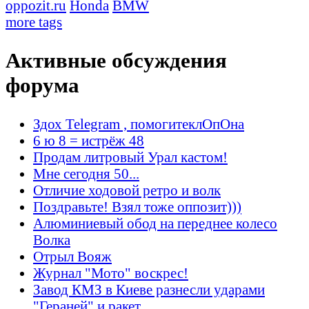
oppozit.ru
Honda
BMW
more tags
Активные обсуждения
форума
Здох Telegram , помогитеклОпОна
6 ю 8 = истрёж 48
Продам литровый Урал кастом!
Мне сегодня 50...
Отличие ходовой ретро и волк
Поздравьте! Взял тоже оппозит)))
Алюминиевый обод на переднее колесо
Волка
Отрыл Вояж
Журнал "Мото" воскрес!
Завод КМЗ в Киеве разнесли ударами
"Гераней" и ракет