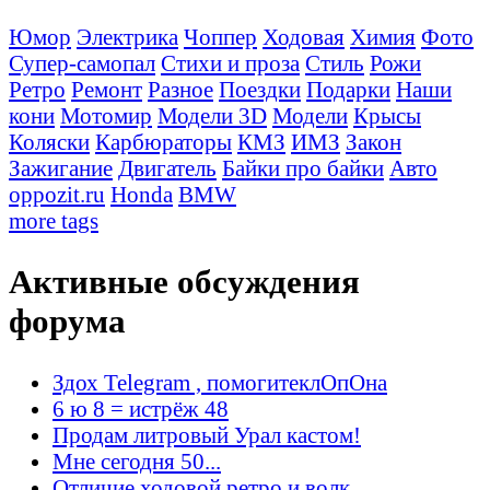
Юмор
Электрика
Чоппер
Ходовая
Химия
Фото
Супер-самопал
Стихи и проза
Стиль
Рожи
Ретро
Ремонт
Разное
Поездки
Подарки
Наши
кони
Мотомир
Модели 3D
Модели
Крысы
Коляски
Карбюраторы
КМЗ
ИМЗ
Закон
Зажигание
Двигатель
Байки про байки
Авто
oppozit.ru
Honda
BMW
more tags
Активные обсуждения
форума
Здох Telegram , помогитеклОпОна
6 ю 8 = истрёж 48
Продам литровый Урал кастом!
Мне сегодня 50...
Отличие ходовой ретро и волк