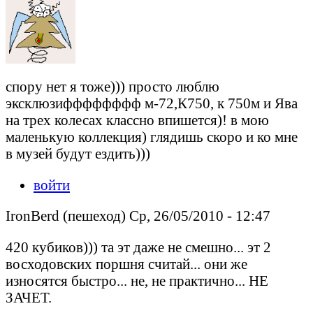
спору нет я тоже))) просто люблю
эксклюзифффффффф м-72,К750, к 750м и Ява
на трех колесах классно впишется)! в мою
маленькую коллекция) глядишь скоро и ко мне
в музей будут ездить)))
войти
IronBerd (пешеход) Ср, 26/05/2010 - 12:47
420 кубиков))) та эт даже не смешно... эт 2
восходовских поршня считай... они же
износятся быстро... не, не практично... НЕ
ЗАЧЕТ.