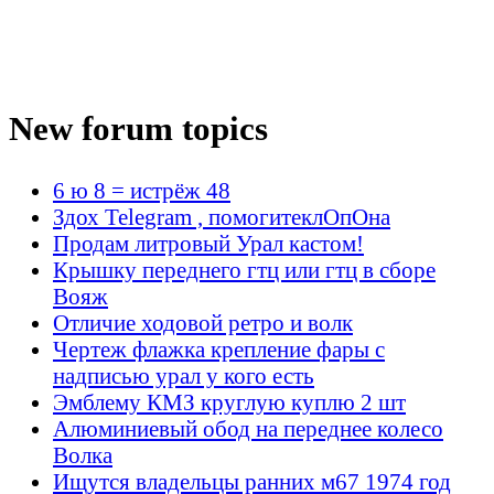
New forum topics
6 ю 8 = истрёж 48
Здох Telegram , помогитеклОпОна
Продам литровый Урал кастом!
Крышку переднего гтц или гтц в сборе
Вояж
Отличие ходовой ретро и волк
Чертеж флажка крепление фары с
надписью урал у кого есть
Эмблему КМЗ круглую куплю 2 шт
Алюминиевый обод на переднее колесо
Волка
Ищутся владельцы ранних м67 1974 год