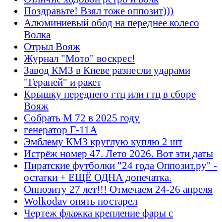
Поздравьте! Взял тоже оппозит)))
Алюминиевый обод на переднее колесо
Волка
Отрыл Вояж
Журнал "Мото" воскрес!
Завод КМЗ в Киеве разнесли ударами
"Гераней" и ракет
Крышку переднего гтц или гтц в сборе
Вояж
Собрать М 72 в 2025 году
генератор Г-11А
Эмблему КМЗ круглую куплю 2 шт
Истрёж номер 47. Лето 2026. Вот эти даты
Пиратские футболки "24 года Оппозит.ру" -
остатки + ЕЩЁ ОДНА допечатка.
Оппозиту 27 лет!!! Отмечаем 24-26 апреля
Wolkodav опять постарел
Чертеж флажка крепление фары с