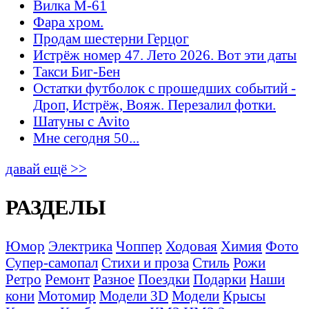
Вилка М-61
Фара хром.
Продам шестерни Герцог
Истрёж номер 47. Лето 2026. Вот эти даты
Такси Биг-Бен
Остатки футболок с прошедших событий -
Дроп, Истрёж, Вояж. Перезалил фотки.
Шатуны с Avito
Мне сегодня 50...
давай ещё >>
РАЗДЕЛЫ
Юмор
Электрика
Чоппер
Ходовая
Химия
Фото
Супер-самопал
Стихи и проза
Стиль
Рожи
Ретро
Ремонт
Разное
Поездки
Подарки
Наши
кони
Мотомир
Модели 3D
Модели
Крысы