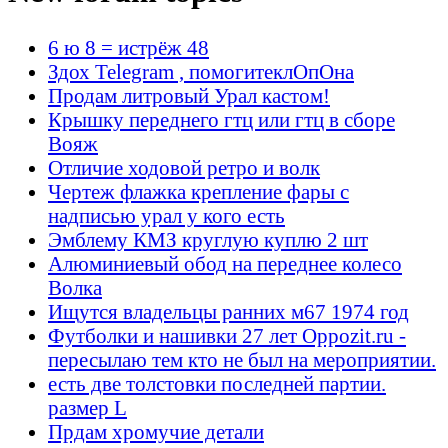
6 ю 8 = истрёж 48
Здох Telegram , помогитеклОпОна
Продам литровый Урал кастом!
Крышку переднего гтц или гтц в сборе
Вояж
Отличие ходовой ретро и волк
Чертеж флажка крепление фары с
надписью урал у кого есть
Эмблему КМЗ круглую куплю 2 шт
Алюминиевый обод на переднее колесо
Волка
Ищутся владельцы ранних м67 1974 год
Футболки и нашивки 27 лет Oppozit.ru -
пересылаю тем кто не был на мероприятии.
есть две толстовки последней партии.
размер L
Прдам хромучие детали