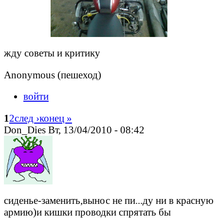
жду советы и критику
Anonymous (пешеход)
войти
1
2
след ›
конец »
Don_Dies Вт, 13/04/2010 - 08:42
сиденье-заменить,вынос не пи...ду ни в красную
армию)и кишки проводки спрятать бы