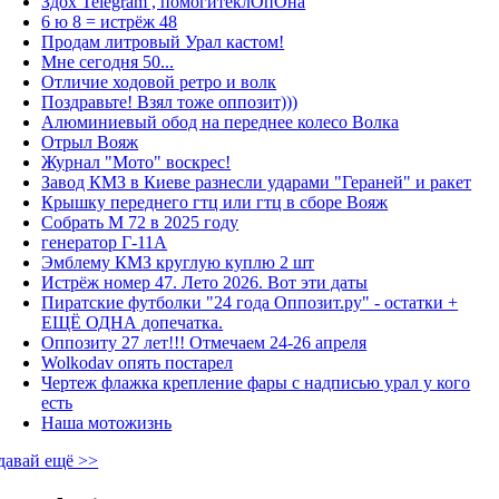
Здох Telegram , помогитеклОпОна
6 ю 8 = истрёж 48
Продам литровый Урал кастом!
Мне сегодня 50...
Отличие ходовой ретро и волк
Поздравьте! Взял тоже оппозит)))
Алюминиевый обод на переднее колесо Волка
Отрыл Вояж
Журнал "Мото" воскрес!
Завод КМЗ в Киеве разнесли ударами "Гераней" и ракет
Крышку переднего гтц или гтц в сборе Вояж
Собрать М 72 в 2025 году
генератор Г-11А
Эмблему КМЗ круглую куплю 2 шт
Истрёж номер 47. Лето 2026. Вот эти даты
Пиратские футболки "24 года Оппозит.ру" - остатки +
ЕЩЁ ОДНА допечатка.
Оппозиту 27 лет!!! Отмечаем 24-26 апреля
Wolkodav опять постарел
Чертеж флажка крепление фары с надписью урал у кого
есть
Наша мотожизнь
давай ещё >>