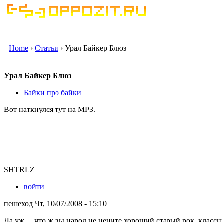
Home
›
Статьи
› Урал Байкер Блюз
Урал Байкер Блюз
Байки про байки
Вот наткнулся тут на МР3.
SHTRLZ
войти
пешеход Чт, 10/07/2008 - 15:10
Да уж.... что ж вы народ не цените хороший старый рок, классн