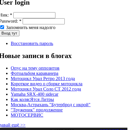
User login
Ник:
*
Password:
*
Запомнить меня надолго
Восстановить пароль
Новые записи в блогах
Опус на тему оппозитов
Фотоальбом караванера
Мотоцикл Урал Ретро 2013 года
Короткое видео о сборке мотоцикла
Мотоцикл Урал Соло СТ 2012 года
Yamaha SRX-400 sidecar
Как колясЯтся Литры
Москва-Астрахань "Бутерброд с икрой"
"Труженик" продолжение
МОТОСЕРВИС
давай ещё >>