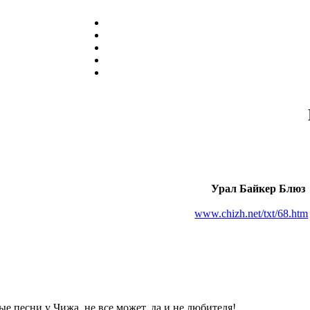
Урал Байкер Блюз
www.chizh.net/txt/68.htm
ые песни у Чижа, не все может, да и не любителя!