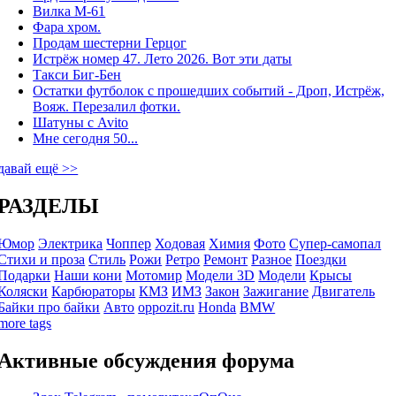
Вилка М-61
Фара хром.
Продам шестерни Герцог
Истрёж номер 47. Лето 2026. Вот эти даты
Такси Биг-Бен
Остатки футболок с прошедших событий - Дроп, Истрёж,
Вояж. Перезалил фотки.
Шатуны с Avito
Мне сегодня 50...
давай ещё >>
РАЗДЕЛЫ
Юмор
Электрика
Чоппер
Ходовая
Химия
Фото
Супер-самопал
Стихи и проза
Стиль
Рожи
Ретро
Ремонт
Разное
Поездки
Подарки
Наши кони
Мотомир
Модели 3D
Модели
Крысы
Коляски
Карбюраторы
КМЗ
ИМЗ
Закон
Зажигание
Двигатель
Байки про байки
Авто
oppozit.ru
Honda
BMW
more tags
Активные обсуждения форума