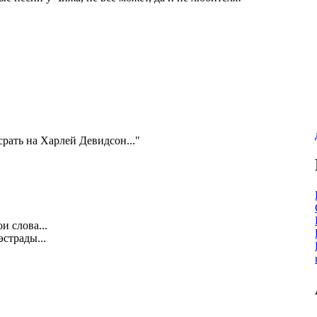
срать на Харлей Девидсон..."
 слова...
страды...