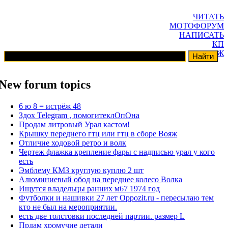
ЧИТАТЬ
МОТОФОРУМ
НАПИСАТЬ
КП
ГАРАЖ
New forum topics
6 ю 8 = истрёж 48
Здох Telegram , помогитеклОпОна
Продам литровый Урал кастом!
Крышку переднего гтц или гтц в сборе Вояж
Отличие ходовой ретро и волк
Чертеж флажка крепление фары с надписью урал у кого
есть
Эмблему КМЗ круглую куплю 2 шт
Алюминиевый обод на переднее колесо Волка
Ищутся владельцы ранних м67 1974 год
Футболки и нашивки 27 лет Oppozit.ru - пересылаю тем
кто не был на мероприятии.
есть две толстовки последней партии. размер L
Прдам хромучие детали