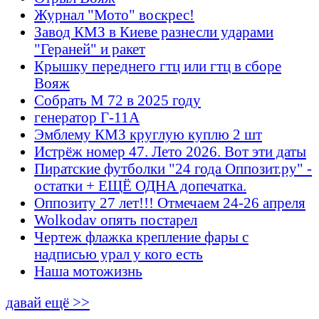
Журнал "Мото" воскрес!
Завод КМЗ в Киеве разнесли ударами
"Гераней" и ракет
Крышку переднего гтц или гтц в сборе
Вояж
Собрать М 72 в 2025 году
генератор Г-11А
Эмблему КМЗ круглую куплю 2 шт
Истрёж номер 47. Лето 2026. Вот эти даты
Пиратские футболки "24 года Оппозит.ру" -
остатки + ЕЩЁ ОДНА допечатка.
Оппозиту 27 лет!!! Отмечаем 24-26 апреля
Wolkodav опять постарел
Чертеж флажка крепление фары с
надписью урал у кого есть
Наша мотожизнь
давай ещё >>