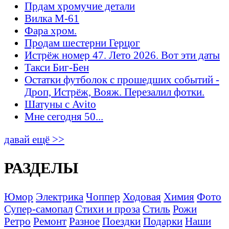
Прдам хромучие детали
Вилка М-61
Фара хром.
Продам шестерни Герцог
Истрёж номер 47. Лето 2026. Вот эти даты
Такси Биг-Бен
Остатки футболок с прошедших событий -
Дроп, Истрёж, Вояж. Перезалил фотки.
Шатуны с Avito
Мне сегодня 50...
давай ещё >>
РАЗДЕЛЫ
Юмор
Электрика
Чоппер
Ходовая
Химия
Фото
Супер-самопал
Стихи и проза
Стиль
Рожи
Ретро
Ремонт
Разное
Поездки
Подарки
Наши