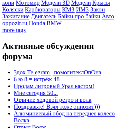
кони
Мотомир
Модели 3D
Модели
Крысы
Коляски
Карбюраторы
КМЗ
ИМЗ
Закон
Зажигание
Двигатель
Байки про байки
Авто
oppozit.ru
Honda
BMW
more tags
Активные обсуждения
форума
Здох Telegram , помогитеклОпОна
6 ю 8 = истрёж 48
Продам литровый Урал кастом!
Мне сегодня 50...
Отличие ходовой ретро и волк
Поздравьте! Взял тоже оппозит)))
Алюминиевый обод на переднее колесо
Волка
Отрыл Вояж