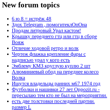
New forum topics
6 ю 8 = истрёж 48
Здох Telegram , помогитеклОпОна
Продам литровый Урал кастом!
Крышку переднего гтц или гтц в сборе
Вояж
Отличие ходовой ретро и волк
Чертеж флажка крепление фары с
надписью урал у кого есть
Эмблему КМЗ круглую куплю 2 шт
Алюминиевый обод на переднее колесо
Волка
Ищутся владельцы ранних м67 1974 год
Футболки и нашивки 27 лет Oppozit.ru -
пересылаю тем кто не был на мероприятии.
есть две толстовки последней партии.
размер L