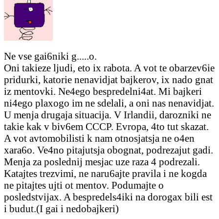
Ne vse gai6niki g.....o.
Oni takieze ljudi, eto ix rabota. A vot te obarzev6ie
pridurki, katorie nenavidjat bajkerov, ix nado gnat
iz mentovki. Ne4ego bespredelni4at. Mi bajkeri
ni4ego plaxogo im ne sdelali, a oni nas nenavidjat.
U menja drugaja situacija. V Irlandii, darozniki ne
takie kak v biv6em CCCP. Evropa, 4to tut skazat.
A vot avtomobilisti k nam otnosjatsja ne o4en
xara6o. Ve4no pitajutsja obognat, podrezajut gadi.
Menja za poslednij mesjac uze raza 4 podrezali.
Katajtes trezvimi, ne naru6ajte pravila i ne kogda
ne pitajtes ujti ot mentov. Podumajte o
posledstvijax. A bespredels4iki na dorogax bili est
i budut.(I gai i nedobajkeri)