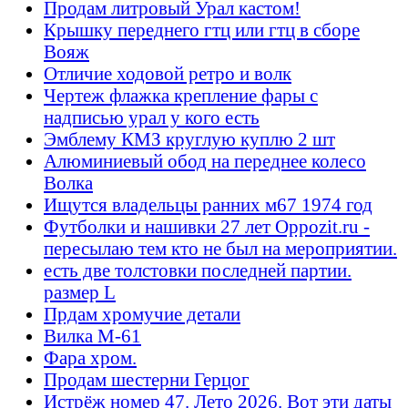
Продам литровый Урал кастом!
Крышку переднего гтц или гтц в сборе
Вояж
Отличие ходовой ретро и волк
Чертеж флажка крепление фары с
надписью урал у кого есть
Эмблему КМЗ круглую куплю 2 шт
Алюминиевый обод на переднее колесо
Волка
Ищутся владельцы ранних м67 1974 год
Футболки и нашивки 27 лет Oppozit.ru -
пересылаю тем кто не был на мероприятии.
есть две толстовки последней партии.
размер L
Прдам хромучие детали
Вилка М-61
Фара хром.
Продам шестерни Герцог
Истрёж номер 47. Лето 2026. Вот эти даты