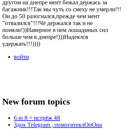
другом на днепре мент бежал держась за
багажник!!!Так мы чуть со смеху не умерли!!!
Он до 50 разогнался,прежде чем мент
"отвалился"!!!Чё держался так и не
поняли!))Наверное в нем лошадиных сил
больше чем в днепре!)))Надеялся
удержать!!!))))
войти
New forum topics
6 ю 8 = истрёж 48
Здох Telegram , помогитеклОпОна