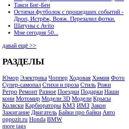
Такси Биг-Бен
Остатки футболок с прошедших событий -
Дроп, Истрёж, Вояж. Перезалил фотки.
Шатуны с Avito
Мне сегодня 50...
давай ещё >>
РАЗДЕЛЫ
Юмор
Электрика
Чоппер
Ходовая
Химия
Фото
Супер-самопал
Стихи и проза
Стиль
Рожи
Ретро
Ремонт
Разное
Поездки
Подарки
Наши
кони
Мотомир
Модели 3D
Модели
Крысы
Коляски
Карбюраторы
КМЗ
ИМЗ
Закон
Зажигание
Двигатель
Байки про байки
Авто
oppozit.ru
Honda
BMW
more tags