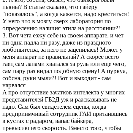
пьяны? В статье сказано, что гайеру
"показалось", а когда кажется, надо креститься!
У него что в мозгу сверх лаборатория по
определению наличия этила на расстоянии?!
3. Вот чета езжу себе на своем аппарате, и чет
ни одна падла ни разу, даже из праздного
любопытства, за него не зацепилась! Может у
меня аппарат не правильнай? А скорее всего
гаец сам лапами хватался за руль или еще чего,
сам пару раз видал подобную сцену! А пуркуа,
собсна, руки мыли?! Вот и выходит - сам
нарвался.
А про отсутствие зачатков интелекта у многих
представителей ГБ2Д уж и раасказывать не
надо. Сам был свидетелем сцены, когда
предприимчивый сотрудник ГАИ притаившись
в кустах с радаром, вапас байкера,
превысившего скорость. Вместо того, чтобы