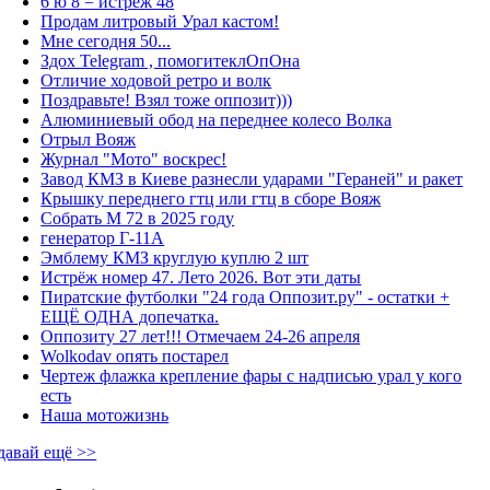
6 ю 8 = истрёж 48
Продам литровый Урал кастом!
Мне сегодня 50...
Здох Telegram , помогитеклОпОна
Отличие ходовой ретро и волк
Поздравьте! Взял тоже оппозит)))
Алюминиевый обод на переднее колесо Волка
Отрыл Вояж
Журнал "Мото" воскрес!
Завод КМЗ в Киеве разнесли ударами "Гераней" и ракет
Крышку переднего гтц или гтц в сборе Вояж
Собрать М 72 в 2025 году
генератор Г-11А
Эмблему КМЗ круглую куплю 2 шт
Истрёж номер 47. Лето 2026. Вот эти даты
Пиратские футболки "24 года Оппозит.ру" - остатки +
ЕЩЁ ОДНА допечатка.
Оппозиту 27 лет!!! Отмечаем 24-26 апреля
Wolkodav опять постарел
Чертеж флажка крепление фары с надписью урал у кого
есть
Наша мотожизнь
давай ещё >>