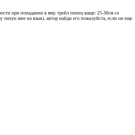
рости при попадании в яму. трейл пипец ваще: 25-30см со
у типун мне на язык). автор найди его пожалуйста, если он еще