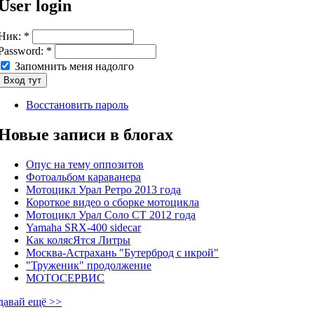
User login
Ник:
*
Password:
*
Запомнить меня надолго
Восстановить пароль
Новые записи в блогах
Опус на тему оппозитов
Фотоальбом караванера
Мотоцикл Урал Ретро 2013 года
Короткое видео о сборке мотоцикла
Мотоцикл Урал Соло СТ 2012 года
Yamaha SRX-400 sidecar
Как колясЯтся Литры
Москва-Астрахань "Бутерброд с икрой"
"Труженик" продолжение
МОТОСЕРВИС
давай ещё >>