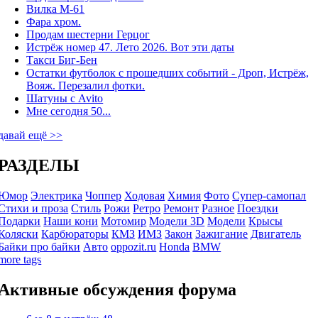
Вилка М-61
Фара хром.
Продам шестерни Герцог
Истрёж номер 47. Лето 2026. Вот эти даты
Такси Биг-Бен
Остатки футболок с прошедших событий - Дроп, Истрёж,
Вояж. Перезалил фотки.
Шатуны с Avito
Мне сегодня 50...
давай ещё >>
РАЗДЕЛЫ
Юмор
Электрика
Чоппер
Ходовая
Химия
Фото
Супер-самопал
Стихи и проза
Стиль
Рожи
Ретро
Ремонт
Разное
Поездки
Подарки
Наши кони
Мотомир
Модели 3D
Модели
Крысы
Коляски
Карбюраторы
КМЗ
ИМЗ
Закон
Зажигание
Двигатель
Байки про байки
Авто
oppozit.ru
Honda
BMW
more tags
Активные обсуждения форума