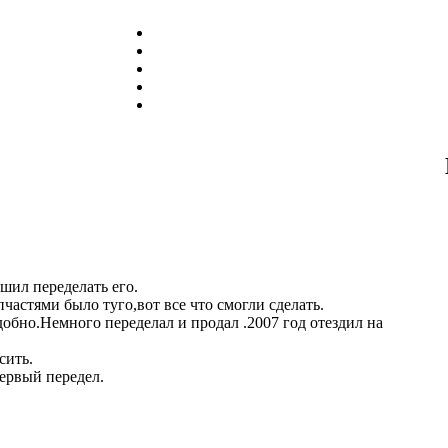
ешил переделать его.
частями было туго,вот все что смогли сделать.
удобно.Немного переделал и продал .2007 год отездил на
сить.
ервый передел.