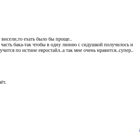
 висели,то ехать было бы проще..
часть бака-так чтобы в одну линию с сидушкой получилось и
учится по истине евростайл..а так мне очень нравится..супер..
ёт.