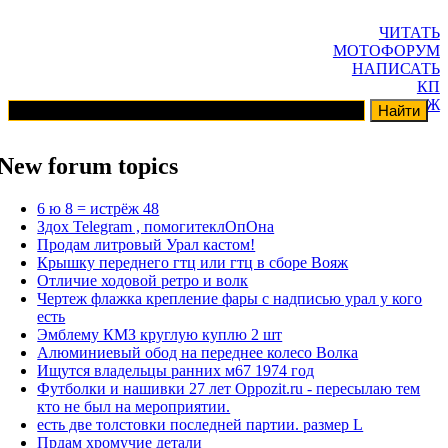
ЧИТАТЬ
МОТОФОРУМ
НАПИСАТЬ
КП
ГАРАЖ
New forum topics
6 ю 8 = истрёж 48
Здох Telegram , помогитеклОпОна
Продам литровый Урал кастом!
Крышку переднего гтц или гтц в сборе Вояж
Отличие ходовой ретро и волк
Чертеж флажка крепление фары с надписью урал у кого
есть
Эмблему КМЗ круглую куплю 2 шт
Алюминиевый обод на переднее колесо Волка
Ищутся владельцы ранних м67 1974 год
Футболки и нашивки 27 лет Oppozit.ru - пересылаю тем
кто не был на мероприятии.
есть две толстовки последней партии. размер L
Прдам хромучие детали