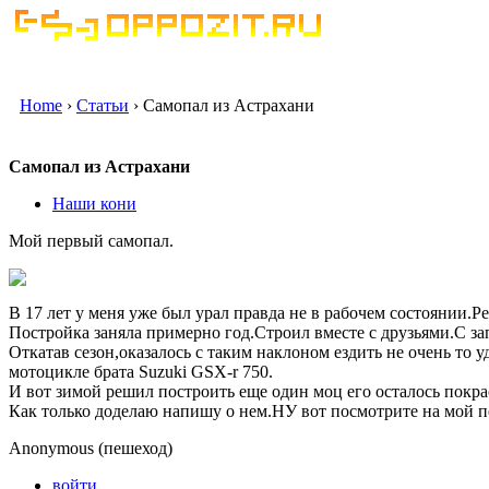
Home
›
Статьи
› Самопал из Астрахани
Самопал из Астрахани
Наши кони
Мой первый самопал.
В 17 лет у меня уже был урал правда не в рабочем состоянии.Р
Постройка заняла примерно год.Строил вместе с друзьями.С зап
Откатав сезон,оказалось с таким наклоном ездить не очень то 
мотоцикле брата Suzuki GSX-r 750.
И вот зимой решил построить еще один моц его осталось покра
Как только доделаю напишу о нем.НУ вот посмотрите на мой п
Anonymous (пешеход)
войти