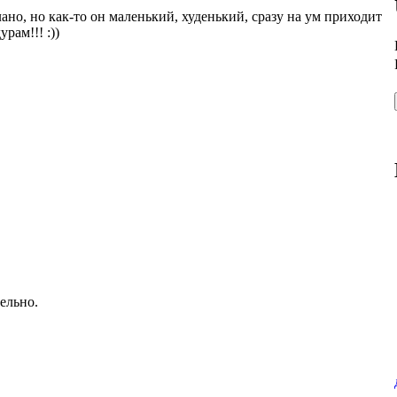
лано, но как-то он маленький, худенький, сразу на ум приходит
рам!!! :))
тельно.