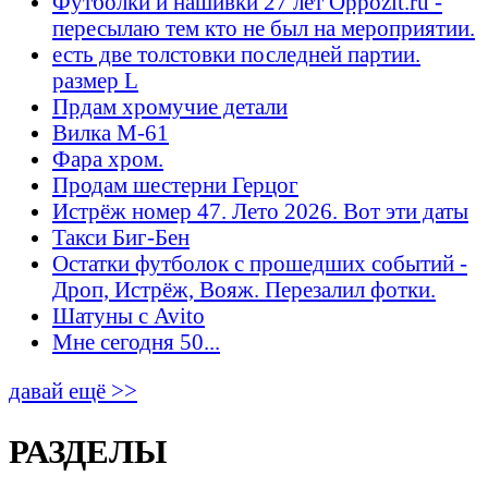
Футболки и нашивки 27 лет Oppozit.ru -
пересылаю тем кто не был на мероприятии.
есть две толстовки последней партии.
размер L
Прдам хромучие детали
Вилка М-61
Фара хром.
Продам шестерни Герцог
Истрёж номер 47. Лето 2026. Вот эти даты
Такси Биг-Бен
Остатки футболок с прошедших событий -
Дроп, Истрёж, Вояж. Перезалил фотки.
Шатуны с Avito
Мне сегодня 50...
давай ещё >>
РАЗДЕЛЫ