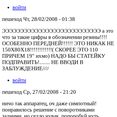
войти
пешеход Чт, 28/02/2008 - 01:38
ЭЭЭЭЭЭЭЭЭЭЭЭЭЭЭЭЭЭЭЭЭЭЭЭЭЭЭ а это
что за такие цифры в обозначении резины!!!!
ОСОБЕННО ПЕРЕДНЕЙ!!!!!! ЭТО НИКАК НЕ
150Х80Х18!!!!!!!!!!!!( СКОРЕЕ ЭТО 110
ПРИЧЕМ 19" ихмо) НАДО БЫ СТАТЕЙКУ
ПОДПРАВИТЬ!........ НЕ ВВОДИ В
ЗАБЛУЖДЕНИЕ////
войти
пешеход Ср, 27/02/2008 - 21:20
ничо так аппаратец, оч даже симпотный!
понравилось решение с поворотниками
задними, но седло,чувак, попоробуй чуть