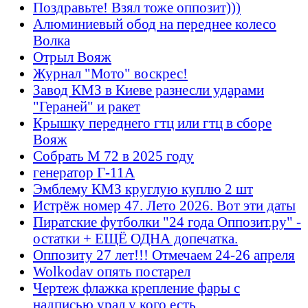
Поздравьте! Взял тоже оппозит)))
Алюминиевый обод на переднее колесо
Волка
Отрыл Вояж
Журнал "Мото" воскрес!
Завод КМЗ в Киеве разнесли ударами
"Гераней" и ракет
Крышку переднего гтц или гтц в сборе
Вояж
Собрать М 72 в 2025 году
генератор Г-11А
Эмблему КМЗ круглую куплю 2 шт
Истрёж номер 47. Лето 2026. Вот эти даты
Пиратские футболки "24 года Оппозит.ру" -
остатки + ЕЩЁ ОДНА допечатка.
Оппозиту 27 лет!!! Отмечаем 24-26 апреля
Wolkodav опять постарел
Чертеж флажка крепление фары с
надписью урал у кого есть