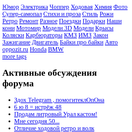
Юмор
Электрика
Чоппер
Ходовая
Химия
Фото
Супер-самопал
Стихи и проза
Стиль
Рожи
Ретро
Ремонт
Разное
Поездки
Подарки
Наши
кони
Мотомир
Модели 3D
Модели
Крысы
Коляски
Карбюраторы
КМЗ
ИМЗ
Закон
Зажигание
Двигатель
Байки про байки
Авто
oppozit.ru
Honda
BMW
more tags
Активные обсуждения
форума
Здох Telegram , помогитеклОпОна
6 ю 8 = истрёж 48
Продам литровый Урал кастом!
Мне сегодня 50...
Отличие ходовой ретро и волк