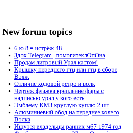
New forum topics
6 ю 8 = истрёж 48
Здох Telegram , помогитеклОпОна
Продам литровый Урал кастом!
Крышку переднего гтц или гтц в сборе
Вояж
Отличие ходовой ретро и волк
Чертеж флажка крепление фары с
надписью урал у кого есть
Эмблему КМЗ круглую куплю 2 шт
Алюминиевый обод на переднее колесо
Волка
Ищутся владельцы ранних м67 1974 год