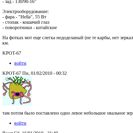
- зад - 130/90-16"
Электрооборудование:
- фара - "Hella", 55 Вт
- стопак - кошачий глаз
- поворотники - китайские
На фотках мот еще слегка недоделаный (не те карбы, нет зерка
км.
KPOT-67
войти
KPOT-67 Пн, 01/02/2010 - 00:32
там потом было поставлено одно левое небольшое овальное зер
войти