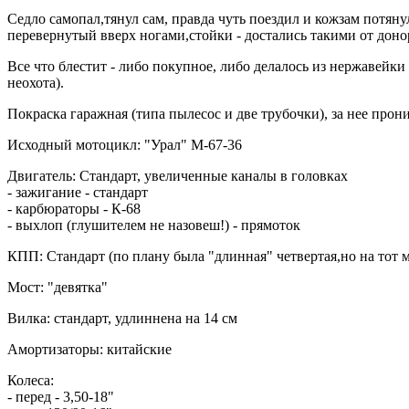
Седло самопал,тянул сам, правда чуть поездил и кожзам потяну
перевернутый вверх ногами,стойки - достались такими от доно
Все что блестит - либо покупное, либо делалось из нержавейки 
неохота).
Покраска гаражная (типа пылесос и две трубочки), за нее прон
Исходный мотоцикл: "Урал" М-67-36
Двигатель: Стандарт, увеличенные каналы в головках
- зажигание - стандарт
- карбюраторы - К-68
- выхлоп (глушителем не назовеш!) - прямоток
КПП: Стандарт (по плану была "длинная" четвертая,но на тот м
Мост: "девятка"
Вилка: стандарт, удлиннена на 14 см
Амортизаторы: китайские
Колеса:
- перед - 3,50-18"