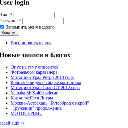
User login
Ник:
*
Password:
*
Запомнить меня надолго
Восстановить пароль
Новые записи в блогах
Опус на тему оппозитов
Фотоальбом караванера
Мотоцикл Урал Ретро 2013 года
Короткое видео о сборке мотоцикла
Мотоцикл Урал Соло СТ 2012 года
Yamaha SRX-400 sidecar
Как колясЯтся Литры
Москва-Астрахань "Бутерброд с икрой"
"Труженик" продолжение
МОТОСЕРВИС
давай ещё >>