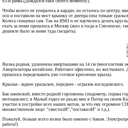
63-й рамы.(Дождался-таки своего момента!).
Чтобы колесо не упиралось в кардан, но осталось по центру, ма
оси и поставили на мост крышку от днепра (она тоньше уральско
Колеса спицевал сам. Так на ИМЗ и не научились делать круглы
ехать за ними пришлось в Москву (жил я тогда в Смоленске, так
дешевле было за ними туда съездить).
Вилка родная, удлиннена ввертышами на 14 см (многолетняя эк
Амортизаторы китайские. Работают офигенно, но жестковато. 
пришлось переделывать уже готовое крепление крыла).
Крылья - заднее уральское, переднее - огрызок восходовского.
Бак ижевский, вместо родной горловины спидометр, справа гор
мотоциклист, в Малый ездил не раз,ко мне в Питер на своем 
участие в постройке всех наших мотов, за что ему огромное 
множественном лице: "сместилИ","поставилИ" и т.д.).
Пожалуй, больше всего возни было именно с баком. Электропр
работа!)