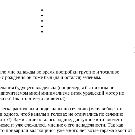
ыло мне однажды во время постройки грустно и тоскливо,
то с рождения он тоже был (да и остался) зеленым.
елания будущего владельца (например, я бы никогда не
предпочитаемом мной минимализме (итак уральский мотор не
зить? Так что ничего лишнего!)
слегка расточены и подогнаны по сечению (меня вобще это
и одного, чтоб каналы в головах не отличались по сечению
оте?!). Зажигание осталось родное, доступное в тот момент
т момент уже сложилось мнение о его ненадежности. Так как
сто приварили валяющийся уже много лет возле гаража хвост от