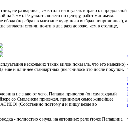
ятник, не разваривая, сместили на втулках вправо от продольной
й на 5 мм). Результат - колесо по центру, работ минимум.
е обода (перебрал в магазине кучу, пока выбрал поприличнее), а
ие запчасти стоили почти в два раза дороже, чем в столице,
сплуатация нескольких таких вилок показала, что это надежно).
Да еще и длиннее стандартных (выяснилось это после покупки,
ловина не знаю от чего, Папаша приволок (он сам заядлый
Кайзере со Смоленска приезжал, принимал самое живейшее
СПАСИБО! (Собственно поэтому я и пищу везде во
оводка - полностью с нуля, на автошных реле (тоже Папашина