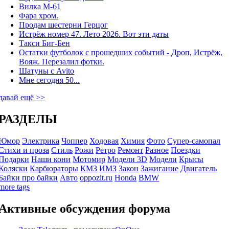
Вилка М-61
Фара хром.
Продам шестерни Герцог
Истрёж номер 47. Лето 2026. Вот эти даты
Такси Биг-Бен
Остатки футболок с прошедших событий - Дроп, Истрёж,
Вояж. Перезалил фотки.
Шатуны с Avito
Мне сегодня 50...
давай ещё >>
РАЗДЕЛЫ
Юмор
Электрика
Чоппер
Ходовая
Химия
Фото
Супер-самопал
Стихи и проза
Стиль
Рожи
Ретро
Ремонт
Разное
Поездки
Подарки
Наши кони
Мотомир
Модели 3D
Модели
Крысы
Коляски
Карбюраторы
КМЗ
ИМЗ
Закон
Зажигание
Двигатель
Байки про байки
Авто
oppozit.ru
Honda
BMW
more tags
Активные обсуждения форума