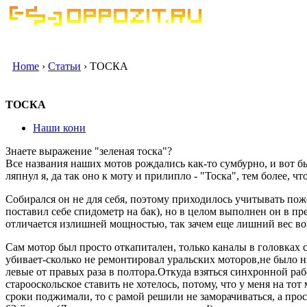
Home
›
Статьи
› ТОСКА
ТОСКА
Наши кони
Знаете выражение "зеленая тоска"?
Все названия наших мотов рождались как-то сумбурно, и вот б
ляпнул я, да так оно к моту и прилипло - "Тоска", тем более, ч
Собирался он не для себя, поэтому приходилось учитывать пож
поставил себе спидометр на бак), но в целом выполнен он в 
отличается излишней мощностью, так зачем еще лишний вес во
Сам мотор был просто откапитален, только каналы в головках 
убивает-сколько не ремонтировал уральских моторов,не было н
левые от правых раза в полтора.Откуда взяться синхронной раб
старооскольское ставить не хотелось, потому, что у меня на то
сроки поджимали, то с рамой решили не заморачиваться, а про