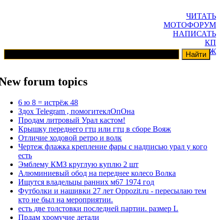
ЧИТАТЬ
МОТОФОРУМ
НАПИСАТЬ
КП
ГАРАЖ
New forum topics
6 ю 8 = истрёж 48
Здох Telegram , помогитеклОпОна
Продам литровый Урал кастом!
Крышку переднего гтц или гтц в сборе Вояж
Отличие ходовой ретро и волк
Чертеж флажка крепление фары с надписью урал у кого
есть
Эмблему КМЗ круглую куплю 2 шт
Алюминиевый обод на переднее колесо Волка
Ищутся владельцы ранних м67 1974 год
Футболки и нашивки 27 лет Oppozit.ru - пересылаю тем
кто не был на мероприятии.
есть две толстовки последней партии. размер L
Прдам хромучие детали