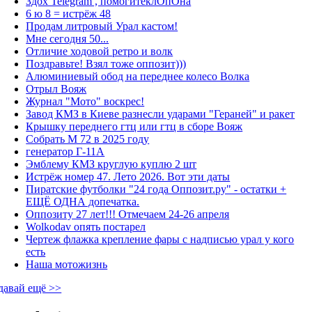
Здох Telegram , помогитеклОпОна
6 ю 8 = истрёж 48
Продам литровый Урал кастом!
Мне сегодня 50...
Отличие ходовой ретро и волк
Поздравьте! Взял тоже оппозит)))
Алюминиевый обод на переднее колесо Волка
Отрыл Вояж
Журнал "Мото" воскрес!
Завод КМЗ в Киеве разнесли ударами "Гераней" и ракет
Крышку переднего гтц или гтц в сборе Вояж
Собрать М 72 в 2025 году
генератор Г-11А
Эмблему КМЗ круглую куплю 2 шт
Истрёж номер 47. Лето 2026. Вот эти даты
Пиратские футболки "24 года Оппозит.ру" - остатки +
ЕЩЁ ОДНА допечатка.
Оппозиту 27 лет!!! Отмечаем 24-26 апреля
Wolkodav опять постарел
Чертеж флажка крепление фары с надписью урал у кого
есть
Наша мотожизнь
давай ещё >>