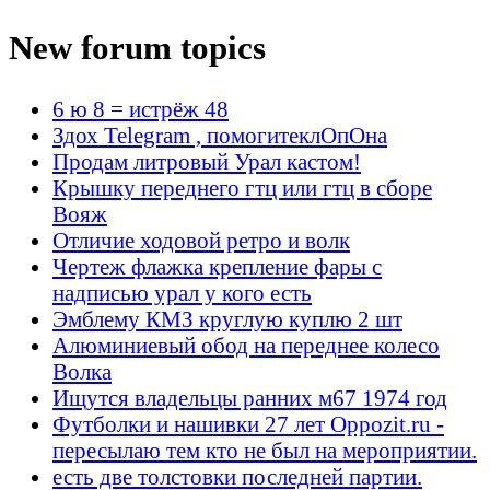
New forum topics
6 ю 8 = истрёж 48
Здох Telegram , помогитеклОпОна
Продам литровый Урал кастом!
Крышку переднего гтц или гтц в сборе
Вояж
Отличие ходовой ретро и волк
Чертеж флажка крепление фары с
надписью урал у кого есть
Эмблему КМЗ круглую куплю 2 шт
Алюминиевый обод на переднее колесо
Волка
Ищутся владельцы ранних м67 1974 год
Футболки и нашивки 27 лет Oppozit.ru -
пересылаю тем кто не был на мероприятии.
есть две толстовки последней партии.