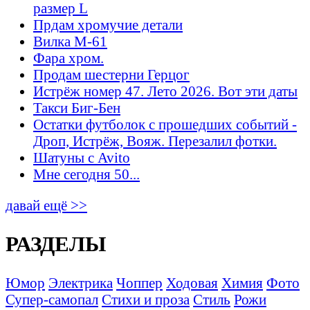
размер L
Прдам хромучие детали
Вилка М-61
Фара хром.
Продам шестерни Герцог
Истрёж номер 47. Лето 2026. Вот эти даты
Такси Биг-Бен
Остатки футболок с прошедших событий -
Дроп, Истрёж, Вояж. Перезалил фотки.
Шатуны с Avito
Мне сегодня 50...
давай ещё >>
РАЗДЕЛЫ
Юмор
Электрика
Чоппер
Ходовая
Химия
Фото
Супер-самопал
Стихи и проза
Стиль
Рожи