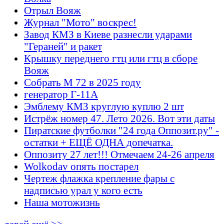
Отрыл Вояж
Журнал "Мото" воскрес!
Завод КМЗ в Киеве разнесли ударами
"Гераней" и ракет
Крышку переднего гтц или гтц в сборе
Вояж
Собрать М 72 в 2025 году
генератор Г-11А
Эмблему КМЗ круглую куплю 2 шт
Истрёж номер 47. Лето 2026. Вот эти даты
Пиратские футболки "24 года Оппозит.ру" -
остатки + ЕЩЁ ОДНА допечатка.
Оппозиту 27 лет!!! Отмечаем 24-26 апреля
Wolkodav опять постарел
Чертеж флажка крепление фары с
надписью урал у кого есть
Наша мотожизнь