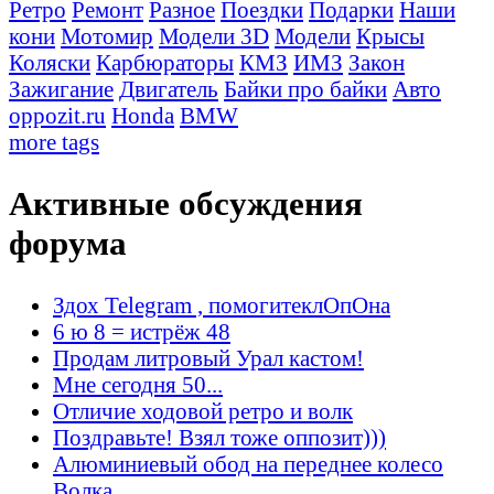
Ретро
Ремонт
Разное
Поездки
Подарки
Наши
кони
Мотомир
Модели 3D
Модели
Крысы
Коляски
Карбюраторы
КМЗ
ИМЗ
Закон
Зажигание
Двигатель
Байки про байки
Авто
oppozit.ru
Honda
BMW
more tags
Активные обсуждения
форума
Здох Telegram , помогитеклОпОна
6 ю 8 = истрёж 48
Продам литровый Урал кастом!
Мне сегодня 50...
Отличие ходовой ретро и волк
Поздравьте! Взял тоже оппозит)))
Алюминиевый обод на переднее колесо
Волка