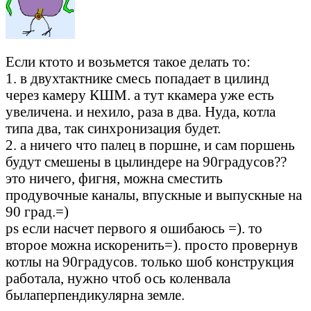
Если ктото и возьмется такое делать то:
1. в двухтактнике смесь попадает в цилинд
через камеру КШМ. а тут ккамера уже есть
увеличена. и нехило, раза в два. Нуда, котла
типа два, так синхронизация будет.
2. а ничего что палец в поршне, и сам поршень
будут смешены в цылиндере на 90градусов??
это ничего, фигня, можна сместить
продувочные каналы, впускные и выпускные на
90 град.=)
ps если насчет первого я ошибаюсь =). то
второе можна искоренить=). просто провернув
котлы на 90градусов. только шоб конструкция
работала, нужно чтоб ось коленвала
былаперпендикулярна земле.