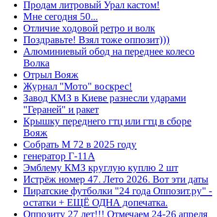
Продам литровый Урал кастом!
Мне сегодня 50...
Отличие ходовой ретро и волк
Поздравьте! Взял тоже оппозит)))
Алюминиевый обод на переднее колесо
Волка
Отрыл Вояж
Журнал "Мото" воскрес!
Завод КМЗ в Киеве разнесли ударами
"Гераней" и ракет
Крышку переднего гтц или гтц в сборе
Вояж
Собрать М 72 в 2025 году
генератор Г-11А
Эмблему КМЗ круглую куплю 2 шт
Истрёж номер 47. Лето 2026. Вот эти даты
Пиратские футболки "24 года Оппозит.ру" -
остатки + ЕЩЁ ОДНА допечатка.
Оппозиту 27 лет!!! Отмечаем 24-26 апреля