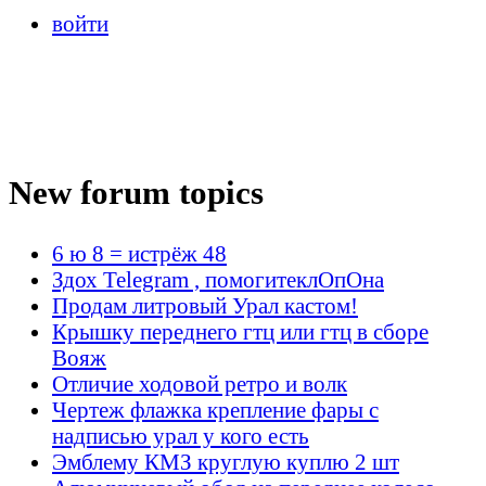
войти
New forum topics
6 ю 8 = истрёж 48
Здох Telegram , помогитеклОпОна
Продам литровый Урал кастом!
Крышку переднего гтц или гтц в сборе
Вояж
Отличие ходовой ретро и волк
Чертеж флажка крепление фары с
надписью урал у кого есть
Эмблему КМЗ круглую куплю 2 шт