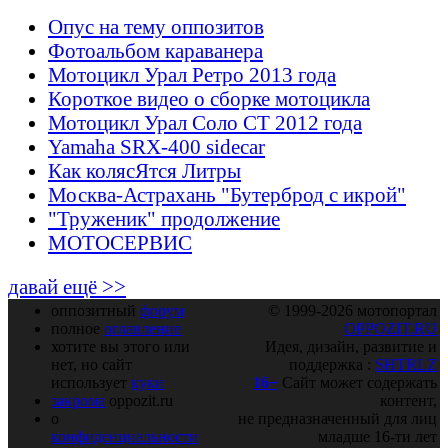
Опус на тему оппозитов
Фотоальбом караванера
Мотоцикл Урал Ретро 2013 года
Короткое видео о сборке мотоцикла
Мотоцикл Урал Соло СТ 2012 года
Yamaha SRX-400 sidecar
Как колясЯтся Литры
Москва-Астрахань "Бутерброд с икрой"
"Труженик" продолжение
МОТОСЕРВИС
давай ещё >>
оппозитный
форум
© 1999-2026 мотопортал
полное
оглавление
OPPOZIT.RU
хотите вы этого или
Идея, дизайн, развитие и
нет, но сайт
поддержка :
SHTRLZ
использует
куки
16+
Сайт может содержать
закрома
oppozit.ru
контент,
о
не предназначенный для лиц
конфиденциальности
младше 16-ти лет