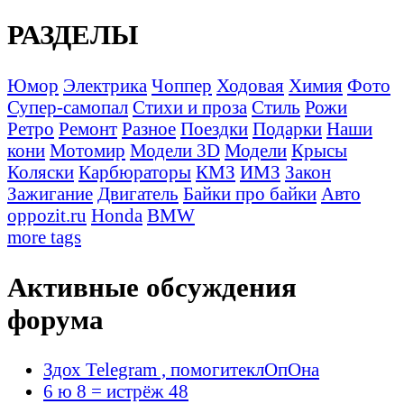
РАЗДЕЛЫ
Юмор
Электрика
Чоппер
Ходовая
Химия
Фото
Супер-самопал
Стихи и проза
Стиль
Рожи
Ретро
Ремонт
Разное
Поездки
Подарки
Наши
кони
Мотомир
Модели 3D
Модели
Крысы
Коляски
Карбюраторы
КМЗ
ИМЗ
Закон
Зажигание
Двигатель
Байки про байки
Авто
oppozit.ru
Honda
BMW
more tags
Активные обсуждения
форума
Здох Telegram , помогитеклОпОна
6 ю 8 = истрёж 48