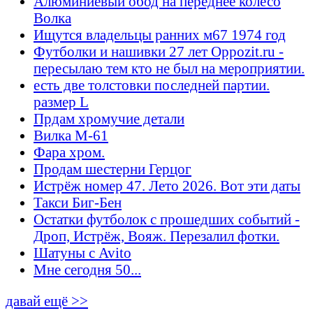
Алюминиевый обод на переднее колесо
Волка
Ищутся владельцы ранних м67 1974 год
Футболки и нашивки 27 лет Oppozit.ru -
пересылаю тем кто не был на мероприятии.
есть две толстовки последней партии.
размер L
Прдам хромучие детали
Вилка М-61
Фара хром.
Продам шестерни Герцог
Истрёж номер 47. Лето 2026. Вот эти даты
Такси Биг-Бен
Остатки футболок с прошедших событий -
Дроп, Истрёж, Вояж. Перезалил фотки.
Шатуны с Avito
Мне сегодня 50...
давай ещё >>