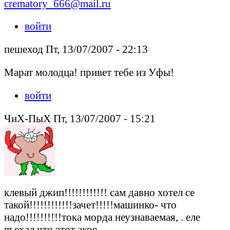
crematory_666@mail.ru
войти
пешеход Пт, 13/07/2007 - 22:13
Марат молодца! привет тебе из Уфы!
войти
ЧиХ-ПыX Пт, 13/07/2007 - 15:21
клевый джип!!!!!!!!!!!! сам давно хотел се
такой!!!!!!!!!!!!зачет!!!!!машинко- что
надо!!!!!!!!!!тока морда неузнаваемая, . еле
въехал что этот акое.