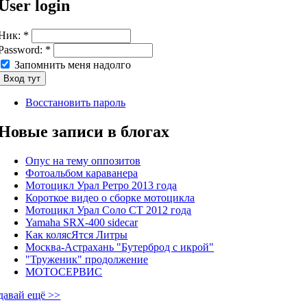
User login
Ник:
*
Password:
*
Запомнить меня надолго
Восстановить пароль
Новые записи в блогах
Опус на тему оппозитов
Фотоальбом караванера
Мотоцикл Урал Ретро 2013 года
Короткое видео о сборке мотоцикла
Мотоцикл Урал Соло СТ 2012 года
Yamaha SRX-400 sidecar
Как колясЯтся Литры
Москва-Астрахань "Бутерброд с икрой"
"Труженик" продолжение
МОТОСЕРВИС
давай ещё >>