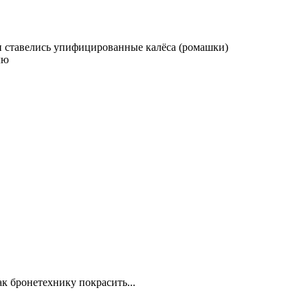
-ки ставелись упифицированные калёса (ромашки)
лю
ак бронетехнику покрасить...