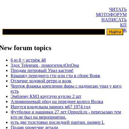
ЧИТАТЬ
МОТОФОРУМ
НАПИСАТЬ
КП
ГАРАЖ
New forum topics
6 ю 8 = истрёж 48
Здох Telegram , помогитеклОпОна
Продам литровый Урал кастом!
Крышку переднего гтц или гтц в сборе Вояж
Отличие ходовой ретро и волк
Чертеж флажка крепление фары с надписью урал у кого
есть
Эмблему КМЗ круглую куплю 2 шт
Алюминиевый обод на переднее колесо Волка
Ищутся владельцы ранних м67 1974 год
Футболки и нашивки 27 лет Oppozit.ru - пересылаю тем
кто не был на мероприятии.
есть две толстовки последней партии. размер L
Прдам хромучие детали