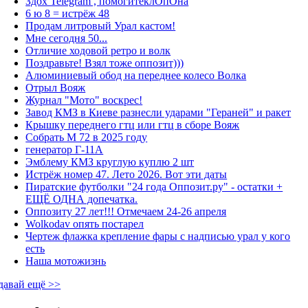
Здох Telegram , помогитеклОпОна
6 ю 8 = истрёж 48
Продам литровый Урал кастом!
Мне сегодня 50...
Отличие ходовой ретро и волк
Поздравьте! Взял тоже оппозит)))
Алюминиевый обод на переднее колесо Волка
Отрыл Вояж
Журнал "Мото" воскрес!
Завод КМЗ в Киеве разнесли ударами "Гераней" и ракет
Крышку переднего гтц или гтц в сборе Вояж
Собрать М 72 в 2025 году
генератор Г-11А
Эмблему КМЗ круглую куплю 2 шт
Истрёж номер 47. Лето 2026. Вот эти даты
Пиратские футболки "24 года Оппозит.ру" - остатки +
ЕЩЁ ОДНА допечатка.
Оппозиту 27 лет!!! Отмечаем 24-26 апреля
Wolkodav опять постарел
Чертеж флажка крепление фары с надписью урал у кого
есть
Наша мотожизнь
давай ещё >>