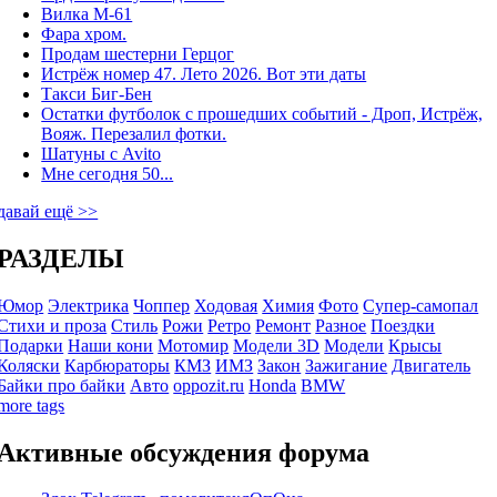
Вилка М-61
Фара хром.
Продам шестерни Герцог
Истрёж номер 47. Лето 2026. Вот эти даты
Такси Биг-Бен
Остатки футболок с прошедших событий - Дроп, Истрёж,
Вояж. Перезалил фотки.
Шатуны с Avito
Мне сегодня 50...
давай ещё >>
РАЗДЕЛЫ
Юмор
Электрика
Чоппер
Ходовая
Химия
Фото
Супер-самопал
Стихи и проза
Стиль
Рожи
Ретро
Ремонт
Разное
Поездки
Подарки
Наши кони
Мотомир
Модели 3D
Модели
Крысы
Коляски
Карбюраторы
КМЗ
ИМЗ
Закон
Зажигание
Двигатель
Байки про байки
Авто
oppozit.ru
Honda
BMW
more tags
Активные обсуждения форума