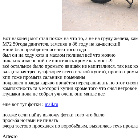
Вот наконец мот стал похож на что то, а не на груду железа, ка
М72 59года двигатель заменян в 86 году на ка-шенский
мной был преобретён осенью того года
был он на ходу хотя и маслом поливал всё что можно
никаких изменений не вносилось кроме как мост -9
всё остальное было промыто двищёк не капиталился, так как к
вала,старая треснула(скорее всего с такой купил), просто пром
кпп тоже промыта сальники поменяны
покрашен правда каряво придётся перекрашивать но этот сизон
комплктность та в которой купил кроме того что снял ветровое 
глушаки пока не собрал уж очень они мятые все
еще вот тут фотки :
mail.ru
поззже если найду выложу фотки того что было
просьба ногами не пинать
вчера тестово проехался по воробьёвым, выявилась течь прокла
Artegro