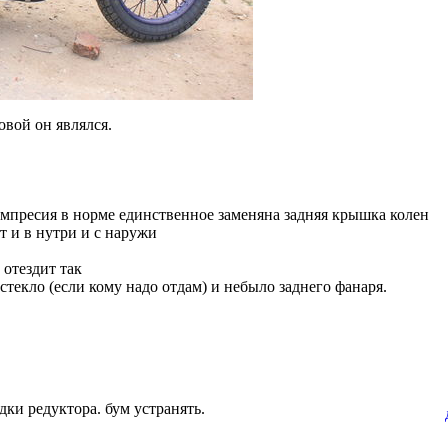
ковой он являлся.
омпресия в норме единственное заменяна задняя крышка колен
ыт и в нутри и с наружи
 отездит так
стекло (если кому надо отдам) и небыло заднего фанаря.
дки редуктора. бум устранять.