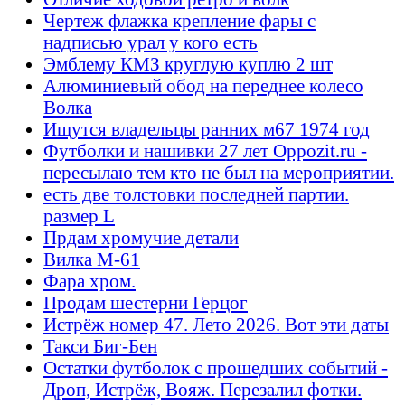
Чертеж флажка крепление фары с
надписью урал у кого есть
Эмблему КМЗ круглую куплю 2 шт
Алюминиевый обод на переднее колесо
Волка
Ищутся владельцы ранних м67 1974 год
Футболки и нашивки 27 лет Oppozit.ru -
пересылаю тем кто не был на мероприятии.
есть две толстовки последней партии.
размер L
Прдам хромучие детали
Вилка М-61
Фара хром.
Продам шестерни Герцог
Истрёж номер 47. Лето 2026. Вот эти даты
Такси Биг-Бен
Остатки футболок с прошедших событий -
Дроп, Истрёж, Вояж. Перезалил фотки.