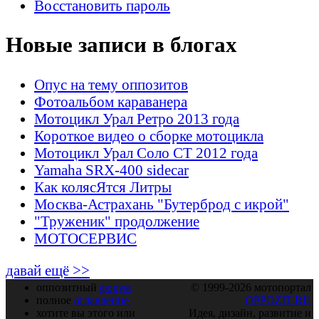
Восстановить пароль
Новые записи в блогах
Опус на тему оппозитов
Фотоальбом караванера
Мотоцикл Урал Ретро 2013 года
Короткое видео о сборке мотоцикла
Мотоцикл Урал Соло СТ 2012 года
Yamaha SRX-400 sidecar
Как колясЯтся Литры
Москва-Астрахань "Бутерброд с икрой"
"Труженик" продолжение
МОТОСЕРВИС
давай ещё >>
оппозитный
форум
© 1999-2026 мотопортал
полное
оглавление
OPPOZIT.RU
хотите вы этого или
Идея, дизайн, развитие и