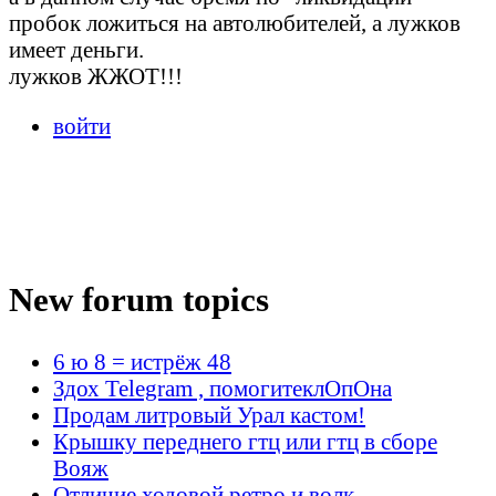
пробок ложиться на автолюбителей, а лужков
имеет деньги.
лужков ЖЖОТ!!!
войти
New forum topics
6 ю 8 = истрёж 48
Здох Telegram , помогитеклОпОна
Продам литровый Урал кастом!
Крышку переднего гтц или гтц в сборе
Вояж
Отличие ходовой ретро и волк