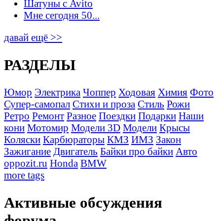
Шатуны с Avito
Мне сегодня 50...
давай ещё >>
РАЗДЕЛЫ
Юмор
Электрика
Чоппер
Ходовая
Химия
Фото
Супер-самопал
Стихи и проза
Стиль
Рожи
Ретро
Ремонт
Разное
Поездки
Подарки
Наши
кони
Мотомир
Модели 3D
Модели
Крысы
Коляски
Карбюраторы
КМЗ
ИМЗ
Закон
Зажигание
Двигатель
Байки про байки
Авто
oppozit.ru
Honda
BMW
more tags
Активные обсуждения
форума