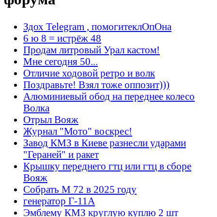
Здох Telegram , помогитеклОпОна
6 ю 8 = истрёж 48
Продам литровый Урал кастом!
Мне сегодня 50...
Отличие ходовой ретро и волк
Поздравьте! Взял тоже оппозит)))
Алюминиевый обод на переднее колесо
Волка
Отрыл Вояж
Журнал "Мото" воскрес!
Завод КМЗ в Киеве разнесли ударами
"Гераней" и ракет
Крышку переднего гтц или гтц в сборе
Вояж
Собрать М 72 в 2025 году
генератор Г-11А
Эмблему КМЗ круглую куплю 2 шт