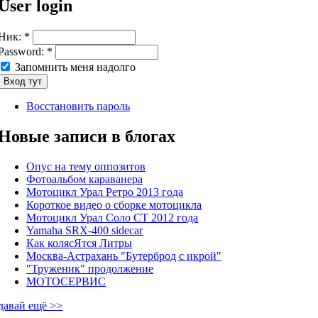
User login
Ник:
*
Password:
*
Запомнить меня надолго
Восстановить пароль
Новые записи в блогах
Опус на тему оппозитов
Фотоальбом караванера
Мотоцикл Урал Ретро 2013 года
Короткое видео о сборке мотоцикла
Мотоцикл Урал Соло СТ 2012 года
Yamaha SRX-400 sidecar
Как колясЯтся Литры
Москва-Астрахань "Бутерброд с икрой"
"Труженик" продолжение
МОТОСЕРВИС
давай ещё >>