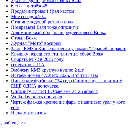
Здох Telegram , помогитеклОпОна
6 ю 8 = истрёж 48
Продам литровый Урал кастом!
Мне сегодня 50...
Отличие ходовой ретро и волк
Поздравьте! Взял тоже оппозит)))
Алюминиевый обод на переднее колесо Волка
Отрыл Вояж
Журнал "Мото" воскрес!
Завод КМЗ в Киеве разнесли ударами "Гераней" и ракет
Крышку переднего гтц или гтц в сборе Вояж
Собрать М 72 в 2025 году
генератор Г-11А
Эмблему КМЗ круглую куплю 2 шт
Истрёж номер 47. Лето 2026. Вот эти даты
Пиратские футболки "24 года Оппозит.ру" - остатки +
ЕЩЁ ОДНА допечатка.
Оппозиту 27 лет!!! Отмечаем 24-26 апреля
Wolkodav опять постарел
Чертеж флажка крепление фары с надписью урал у кого
есть
Наша мотожизнь
давай ещё >>