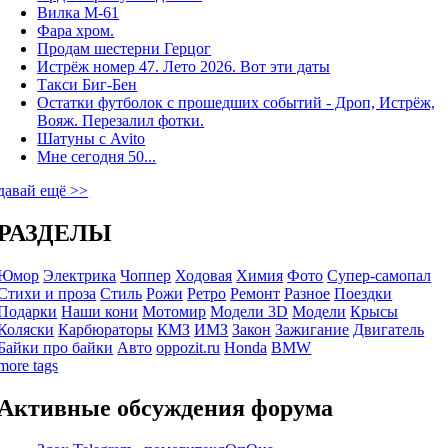
Вилка М-61
Фара хром.
Продам шестерни Герцог
Истрёж номер 47. Лето 2026. Вот эти даты
Такси Биг-Бен
Остатки футболок с прошедших событий - Дроп, Истрёж,
Вояж. Перезалил фотки.
Шатуны с Avito
Мне сегодня 50...
давай ещё >>
РАЗДЕЛЫ
Юмор
Электрика
Чоппер
Ходовая
Химия
Фото
Супер-самопал
Стихи и проза
Стиль
Рожи
Ретро
Ремонт
Разное
Поездки
Подарки
Наши кони
Мотомир
Модели 3D
Модели
Крысы
Коляски
Карбюраторы
КМЗ
ИМЗ
Закон
Зажигание
Двигатель
Байки про байки
Авто
oppozit.ru
Honda
BMW
more tags
Активные обсуждения форума