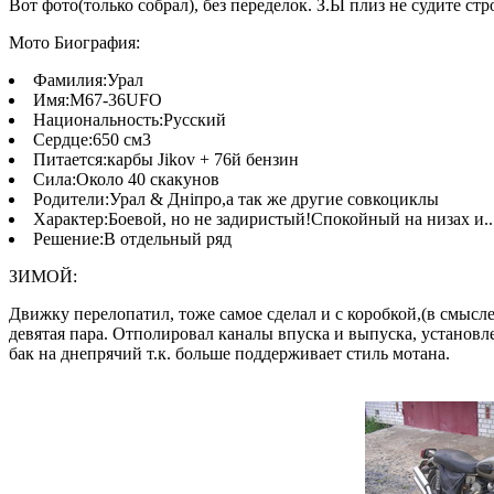
Вот фото(только собрал), без переделок. З.Ы плиз не судите стр
Мото Биография:
Фамилия:Урал
Имя:М67-36UFO
Национальность:Русский
Сердце:650 см3
Питается:карбы Jikov + 76й бензин
Сила:Около 40 скакунов
Родители:Урал & Днiпро,а так же другие совкоциклы
Характер:Боевой, но не задиристый!Спокойный на низах и..
Решение:В отдельный ряд
ЗИМОЙ:
Движку перелопатил, тоже самое сделал и с коробкой,(в смысле 
девятая пара. Отполировал каналы впуска и выпуска, установл
бак на днепрячий т.к. больше поддерживает стиль мотана.