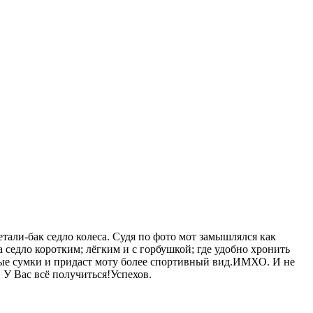
али-бак седло колеса. Судя по фото мот замышлялся как
 седло коротким; лёгким и с горбушкой; где удобно хронить
вые сумки и придаст моту более спортивный вид.ИМХО. И не
 У Вас всё получиться!Успехов.