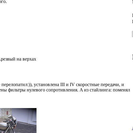
ого.
.резвый на верхах
перелопатил:)), установлена III и IV скоростные передачи, и
ены фильтры нулевого сопротивления. A из стайлинга: поменял