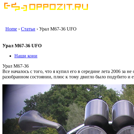
Home
›
Статьи
› Урал М67-36 UFO
Урал М67-36 UFO
Наши кони
Урал М67-36
Все началось с того, что я купил его в середине лета 2006 за н
разобранном состоянии, плюс к тому двигло было подубито