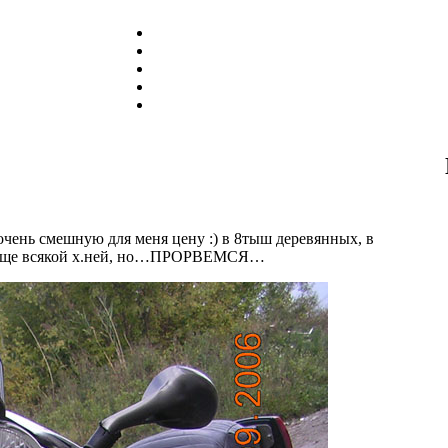
е очень смешную для меня цену :) в 8тыш деревянных, в
 и еще всякой х.ней, но…ПРОРВЕМСЯ…