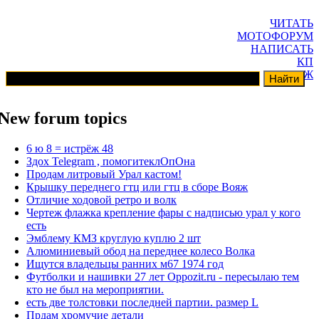
ЧИТАТЬ
МОТОФОРУМ
НАПИСАТЬ
КП
ГАРАЖ
New forum topics
6 ю 8 = истрёж 48
Здох Telegram , помогитеклОпОна
Продам литровый Урал кастом!
Крышку переднего гтц или гтц в сборе Вояж
Отличие ходовой ретро и волк
Чертеж флажка крепление фары с надписью урал у кого
есть
Эмблему КМЗ круглую куплю 2 шт
Алюминиевый обод на переднее колесо Волка
Ищутся владельцы ранних м67 1974 год
Футболки и нашивки 27 лет Oppozit.ru - пересылаю тем
кто не был на мероприятии.
есть две толстовки последней партии. размер L
Прдам хромучие детали