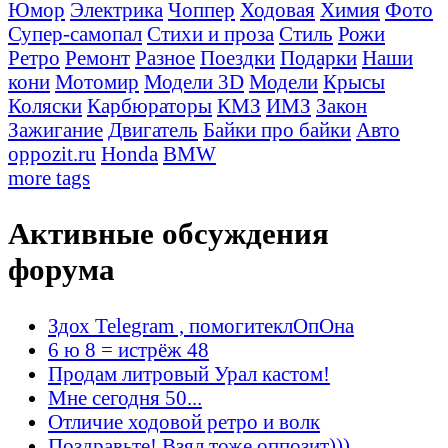
Юмор
Электрика
Чоппер
Ходовая
Химия
Фото
Супер-самопал
Стихи и проза
Стиль
Рожи
Ретро
Ремонт
Разное
Поездки
Подарки
Наши
кони
Мотомир
Модели 3D
Модели
Крысы
Коляски
Карбюраторы
КМЗ
ИМЗ
Закон
Зажигание
Двигатель
Байки про байки
Авто
oppozit.ru
Honda
BMW
more tags
Активные обсуждения
форума
Здох Telegram , помогитеклОпОна
6 ю 8 = истрёж 48
Продам литровый Урал кастом!
Мне сегодня 50...
Отличие ходовой ретро и волк
Поздравьте! Взял тоже оппозит)))