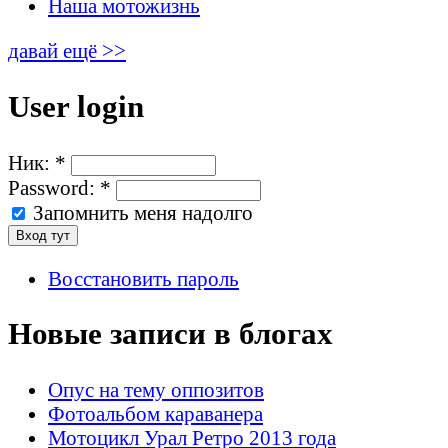
Наша мотожизнь
давай ещё >>
User login
Ник:
*
Password:
*
Запомнить меня надолго
Восстановить пароль
Новые записи в блогах
Опус на тему оппозитов
Фотоальбом караванера
Мотоцикл Урал Ретро 2013 года