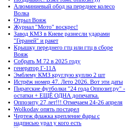
Алюминиевый обод на переднее колесо
Волка
Отрыл Вояж
Журнал "Мото" воскрес!
Завод КМЗ в Киеве разнесли ударами
"Гераней" и ракет
Крышку переднего гтц или гтц в сборе
Вояж
Собрать М 72 в 2025 году
генератор Г-11А
Эмблему КМЗ круглую куплю 2 шт
Истрёж номер 47. Лето 2026. Вот эти даты
Пиратские футболки "24 года Оппозит.ру" -
остатки + ЕЩЁ ОДНА допечатка.
Оппозиту 27 лет!!! Отмечаем 24-26 апреля
Wolkodav опять постарел
Чертеж флажка крепление фары с
надписью урал у кого есть