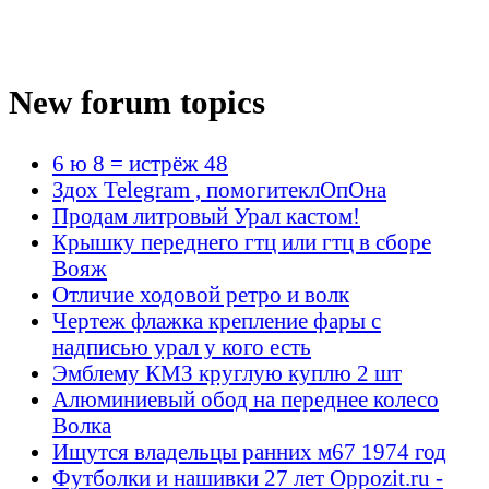
New forum topics
6 ю 8 = истрёж 48
Здох Telegram , помогитеклОпОна
Продам литровый Урал кастом!
Крышку переднего гтц или гтц в сборе
Вояж
Отличие ходовой ретро и волк
Чертеж флажка крепление фары с
надписью урал у кого есть
Эмблему КМЗ круглую куплю 2 шт
Алюминиевый обод на переднее колесо
Волка
Ищутся владельцы ранних м67 1974 год
Футболки и нашивки 27 лет Oppozit.ru -