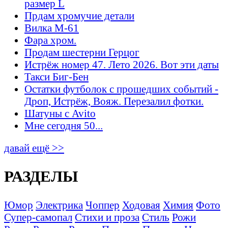
размер L
Прдам хромучие детали
Вилка М-61
Фара хром.
Продам шестерни Герцог
Истрёж номер 47. Лето 2026. Вот эти даты
Такси Биг-Бен
Остатки футболок с прошедших событий -
Дроп, Истрёж, Вояж. Перезалил фотки.
Шатуны с Avito
Мне сегодня 50...
давай ещё >>
РАЗДЕЛЫ
Юмор
Электрика
Чоппер
Ходовая
Химия
Фото
Супер-самопал
Стихи и проза
Стиль
Рожи