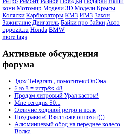
Ретро
Ремонт
Разное
Поездки
Подарки
Наши
кони
Мотомир
Модели 3D
Модели
Крысы
Коляски
Карбюраторы
КМЗ
ИМЗ
Закон
Зажигание
Двигатель
Байки про байки
Авто
oppozit.ru
Honda
BMW
more tags
Активные обсуждения
форума
Здох Telegram , помогитеклОпОна
6 ю 8 = истрёж 48
Продам литровый Урал кастом!
Мне сегодня 50...
Отличие ходовой ретро и волк
Поздравьте! Взял тоже оппозит)))
Алюминиевый обод на переднее колесо
Волка