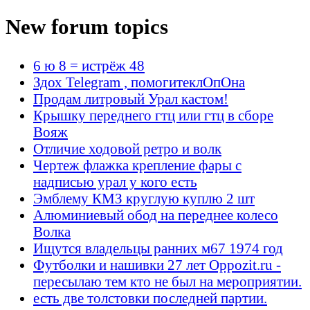
New forum topics
6 ю 8 = истрёж 48
Здох Telegram , помогитеклОпОна
Продам литровый Урал кастом!
Крышку переднего гтц или гтц в сборе
Вояж
Отличие ходовой ретро и волк
Чертеж флажка крепление фары с
надписью урал у кого есть
Эмблему КМЗ круглую куплю 2 шт
Алюминиевый обод на переднее колесо
Волка
Ищутся владельцы ранних м67 1974 год
Футболки и нашивки 27 лет Oppozit.ru -
пересылаю тем кто не был на мероприятии.
есть две толстовки последней партии.