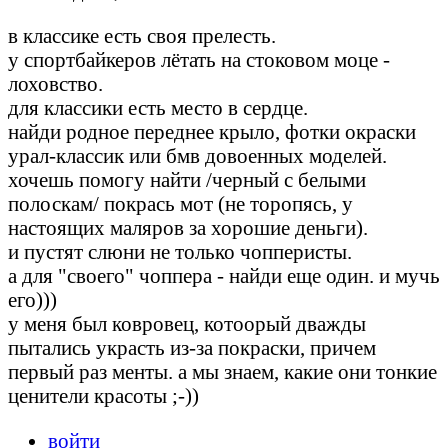
в классике есть своя прелесть.
у спортбайкеров лётать на стоковом моце -
лоховство.
для классики есть место в сердце.
найди родное переднее крыло, фотки окраски
урал-классик или бмв довоенных моделей.
хочешь помогу найти /черный с белыми
полоскам/ покрась мот (не торопясь, у
настоящих маляров за хорошие деньги).
и пустят слюни не только чопперисты.
а для "своего" чоппера - найди еще один. и мучь
его)))
у меня был ковровец, котоорый дважды
пытались украсть из-за покраски, причем
первый раз менты. а мы знаем, какие они тонкие
ценители красоты ;-))
войти