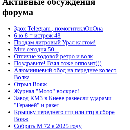
Активные обсуждения
форума
Здох Telegram , помогитеклОпОна
6 ю 8 = истрёж 48
Продам литровый Урал кастом!
Мне сегодня 50...
Отличие ходовой ретро и волк
Поздравьте! Взял тоже оппозит)))
Алюминиевый обод на переднее колесо
Волка
Отрыл Вояж
Журнал "Мото" воскрес!
Завод КМЗ в Киеве разнесли ударами
"Гераней" и ракет
Крышку переднего гтц или гтц в сборе
Вояж
Собрать М 72 в 2025 году