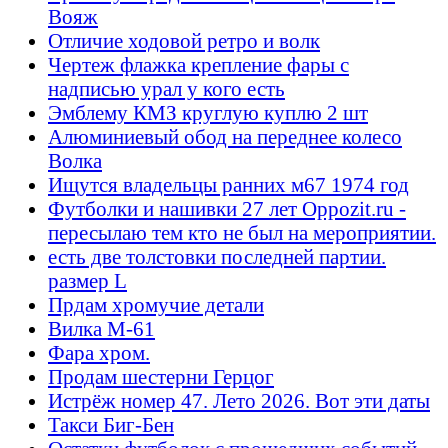
Вояж
Отличие ходовой ретро и волк
Чертеж флажка крепление фары с
надписью урал у кого есть
Эмблему КМЗ круглую куплю 2 шт
Алюминиевый обод на переднее колесо
Волка
Ищутся владельцы ранних м67 1974 год
Футболки и нашивки 27 лет Oppozit.ru -
пересылаю тем кто не был на мероприятии.
есть две толстовки последней партии.
размер L
Прдам хромучие детали
Вилка М-61
Фара хром.
Продам шестерни Герцог
Истрёж номер 47. Лето 2026. Вот эти даты
Такси Биг-Бен