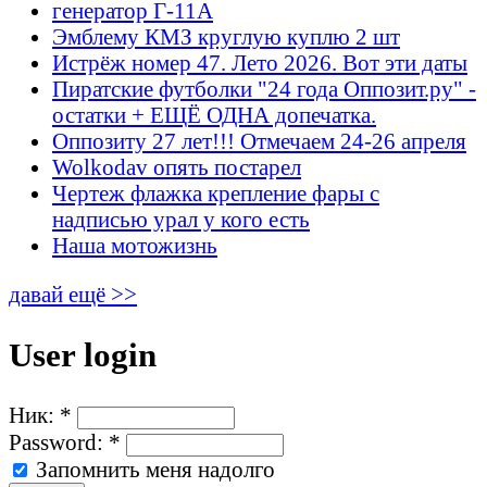
генератор Г-11А
Эмблему КМЗ круглую куплю 2 шт
Истрёж номер 47. Лето 2026. Вот эти даты
Пиратские футболки "24 года Оппозит.ру" -
остатки + ЕЩЁ ОДНА допечатка.
Оппозиту 27 лет!!! Отмечаем 24-26 апреля
Wolkodav опять постарел
Чертеж флажка крепление фары с
надписью урал у кого есть
Наша мотожизнь
давай ещё >>
User login
Ник:
*
Password:
*
Запомнить меня надолго