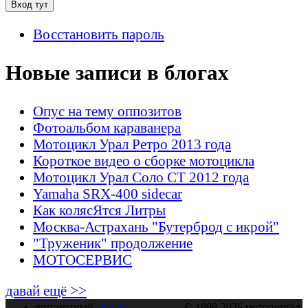
Восстановить пароль
Новые записи в блогах
Опус на тему оппозитов
Фотоальбом караванера
Мотоцикл Урал Ретро 2013 года
Короткое видео о сборке мотоцикла
Мотоцикл Урал Соло СТ 2012 года
Yamaha SRX-400 sidecar
Как колясЯтся Литры
Москва-Астрахань "Бутерброд с икрой"
"Труженик" продолжение
МОТОСЕРВИС
давай ещё >>
оппозитный
форум
© 1999-2026 мотопортал