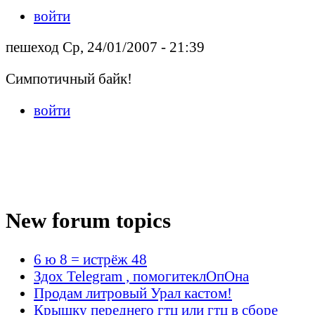
войти
пешеход Ср, 24/01/2007 - 21:39
Симпотичный байк!
войти
New forum topics
6 ю 8 = истрёж 48
Здох Telegram , помогитеклОпОна
Продам литровый Урал кастом!
Крышку переднего гтц или гтц в сборе