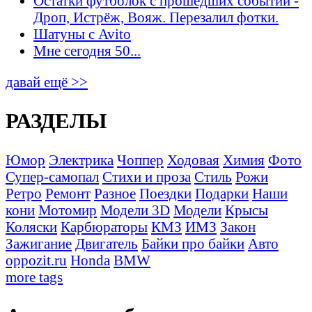
Остатки футболок с прошедших событий -
Дроп, Истрёж, Вояж. Перезалил фотки.
Шатуны с Avito
Мне сегодня 50...
давай ещё >>
РАЗДЕЛЫ
Юмор
Электрика
Чоппер
Ходовая
Химия
Фото
Супер-самопал
Стихи и проза
Стиль
Рожи
Ретро
Ремонт
Разное
Поездки
Подарки
Наши
кони
Мотомир
Модели 3D
Модели
Крысы
Коляски
Карбюраторы
КМЗ
ИМЗ
Закон
Зажигание
Двигатель
Байки про байки
Авто
oppozit.ru
Honda
BMW
more tags