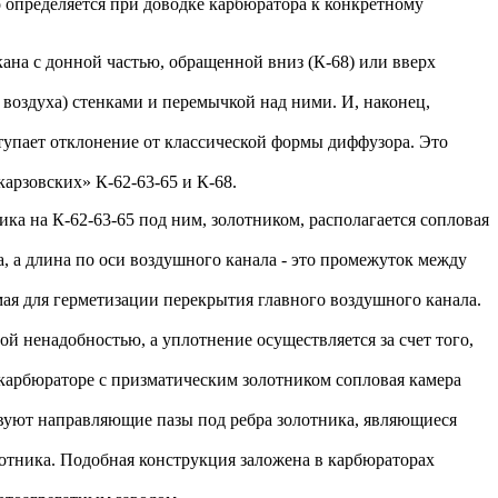
 определяется при доводке карбюратора к конкретному
ана с донной частью, обращенной вниз (К-68) или вверх
 воздуха) стенками и перемычкой над ними. И, наконец,
ступает отклонение от классической формы диффузора. Это
арзовских» К-62-63-65 и К-68.
ка на К-62-63-65 под ним, золотником, располагается сопловая
, а длина по оси воздушного канала - это промежуток между
мая для герметизации перекрытия главного воздушного канала.
ной ненадобностью, а уплотнение осуществляется за счет того,
карбюраторе с призматическим золотником сопловая камера
твуют направляющие пазы под ребра золотника, являющиеся
отника. Подобная конструкция заложена в карбюраторах