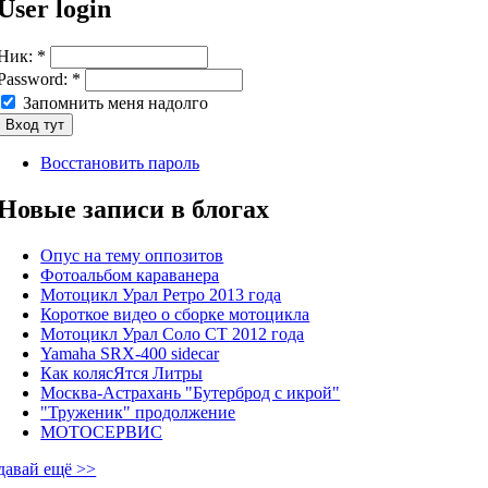
User login
Ник:
*
Password:
*
Запомнить меня надолго
Восстановить пароль
Новые записи в блогах
Опус на тему оппозитов
Фотоальбом караванера
Мотоцикл Урал Ретро 2013 года
Короткое видео о сборке мотоцикла
Мотоцикл Урал Соло СТ 2012 года
Yamaha SRX-400 sidecar
Как колясЯтся Литры
Москва-Астрахань "Бутерброд с икрой"
"Труженик" продолжение
МОТОСЕРВИС
давай ещё >>