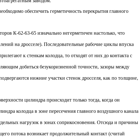
втоагрегатным заводом.
еобходимо обеспечить герметичность перекрытия главного
оров К-62-63-65 изначально негерметичен настолько, что
влений на дросселе). Последовательные рабочие циклы впуска
рилегают к стенкам колодца, то отходят от них до контакта с
оляющим добиться безукоризненной точности, зазоры между
подвергаются нижние участки стенок дросселя, как по толщине,
верхности цилиндра происходит только тогда, когда он
илиндра колодца в зоне пересечения главного воздушного канала
удельных нагрузок в зонах соприкосновения. Отсюда и причины
ющего потока возникает продолжительный контакт (считай