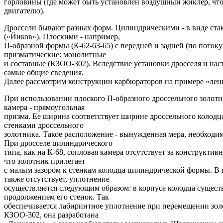
горловины (где может быть установлен воздушный жиклер, что
двигателю).
Дроссели бывают разных форм. Цилиндрическими - в виде стак
(«Йиков»). Плоскими - например,
П-образной формы (К-62-63-65) с передней и задней (по потоку
призматические: монолитные
и составные (КЗОО-302). Вследствие установки дросселя и на
самые общие сведения.
Далее рассмотрим конструкции карбюраторов на примере «ленк
При использовании плоского П-образного дроссельного золотни
камера - прямоугольная
призма. Ее ширина соответствует ширине дроссельного колодца
стенками дроссельного
золотника. Такое расположение - вынужденная мера, необходи
При дросселе цилиндрического
типа, как на К-68, сопловая камера отсутствует за конструктив
что золотник прилегает
с малым зазором к стенкам колодца цилиндрической формы. В 
также отсутствует, уплотнение
осуществляется следующим образом: в корпусе колодца сущес
продолжением его стенок. Так
обеспечивается лабиринтное уплотнение при перемещении зол
КЗОО-302, она разработана