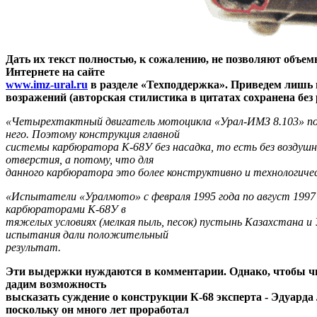
Дать их текст полностью, к сожалению, не позволяют объе
Интернете на сайте
www.imz-ural.ru
в разделе «Техподдержка». Приведем лишь
возражений (авторская стилистика в цитатах сохранена без
«Четырехтактный двигатель мотоцикла «Урал-ИМЗ 8.103» поз
него. Поэтому конструкция главной
системы карбюратора К-68У без насадка, то есть без воздушно
отверстия, а потому, что для
данного карбюратора это более конструктивно и технологичес
«Испытатели «Уралмото» с февраля 1995 года по август 1997
карбюраторами К-68У в
тяжелых условиях (мелкая пыль, песок) пустынь Казахстана и
испытания дали положительный
результат.
Эти выдержки нуждаются в комментарии. Однако, чтобы чит
дадим возможность
высказать суждение о конструкции К-68 эксперта - Эдуарда
поскольку он много лет проработал