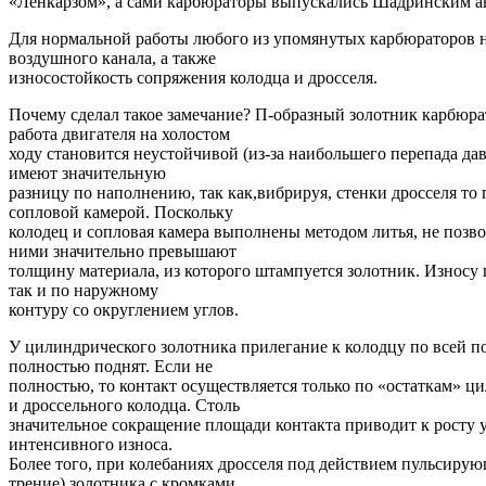
«Ленкарзом», а сами карбюраторы выпускались Шадринским а
Для нормальной работы любого из упомянутых карбюраторов н
воздушного канала, а также
износостойкость сопряжения колодца и дросселя.
Почему сделал такое замечание? П-образный золотник карбюрат
работа двигателя на холостом
ходу становится неустойчивой (из-за наибольшего перепада да
имеют значительную
разницу по наполнению, так как,вибрируя, стенки дросселя то п
сопловой камерой. Поскольку
колодец и сопловая камера выполнены методом литья, не позв
ними значительно превышают
толщину материала, из которого штампуется золотник. Износу 
так и по наружному
контуру со округлением углов.
У цилиндрического золотника прилегание к колодцу по всей по
полностью поднят. Если не
полностью, то контакт осуществляется только по «остаткам» ц
и дроссельного колодца. Столь
значительное сокращение площади контакта приводит к росту 
интенсивного износа.
Более того, при колебаниях дросселя под действием пульсиру
трение) золотника с кромками