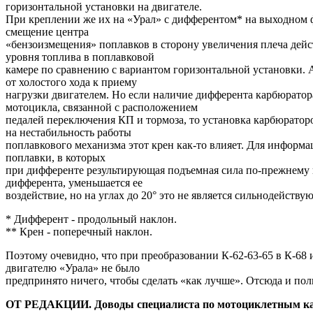
горизонтальной установки на двигателе.
При креплении же их на «Урал» с дифферентом* на выходном 
смещение центра
«бензоизмещения» поплавков в сторону увеличения плеча дей
уровня топлива в поплавковой
камере по сравнению с вариантом горизонтальной установки. А
от холостого хода к приему
нагрузки двигателем. Но если наличие дифферента карбюрато
мотоцикла, связанной с расположением
педалей переключения КП и тормоза, то установка карбюраторо
на нестабильность работы
поплавкового механизма этот крен как-то влияет. Для инфор
поплавки, в которых
при дифференте результирующая подъемная сила по-прежнему пр
дифферента, уменьшается ее
воздействие, но на углах до 20° это не является сильнодейств
* Дифферент - продольный наклон.
** Крен - поперечный наклон.
Поэтому очевидно, что при преобразовании К-62-63-65 в К-68
двигателю «Урала» не было
предпринято ничего, чтобы сделать «как лучше». Отсюда и по
ОТ РЕДАКЦИИ. Доводы специалиста по мотоциклетным карб