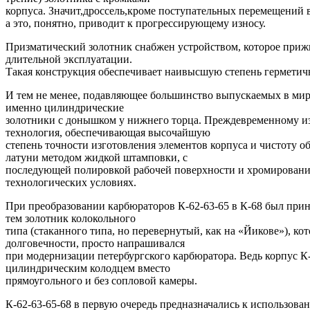
корпуса. Значит,дроссель,кроме поступательных перемещений в
а это, понятно, приводит к прогрессирующему износу.
Призматический золотник снабжен устройством, которое прижи
длительной эксплуатации.
Такая конструкция обеспечивает наивысшую степень герметичн
И тем не менее, подавляющее большинство выпускаемых в мир
именно цилиндрические
золотники с донышком у нижнего торца. Преждевременному из
технология, обеспечивающая высочайшую
степень точности изготовления элементов корпуса и чистоту 
латуни методом жидкой штамповки, с
последующей полировкой рабочей поверхности и хромирование
технологических условиях.
При преобразовании карбюраторов К-62-63-65 в К-68 был прин
тем золотник колокольного
типа (стаканного типа, но перевернутый, как на «Йикове»), к
долговечности, просто напрашивался
при модернизации петербургского карбюратора. Ведь корпус К-68
цилиндрическим колодцем вместо
прямоугольного и без сопловой камеры.
К-62-63-65-68 в первую очередь предназначались к использова