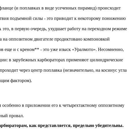
фланце (и поплавках в виде усеченных пирамид) происходит
ствия подъемной силы - это приводит к некоторому понижению
 это, в первую очередь, ухудшает работу на переходном режиме
ра на оппозитном двигателе продиктовано компоновкой
в еще и с креном** - это уже изыск «Уралмото». Несомненно,
мации: в зарубежных карбюраторах применяют цилиндрические
оходит через центр поплавка (незначительно, на косинус угла
ующим фактором).
 и особенно в приложении его к четырехтактному оппозитному
лный провал.
юраторам, как представляется, предельно убедительны.