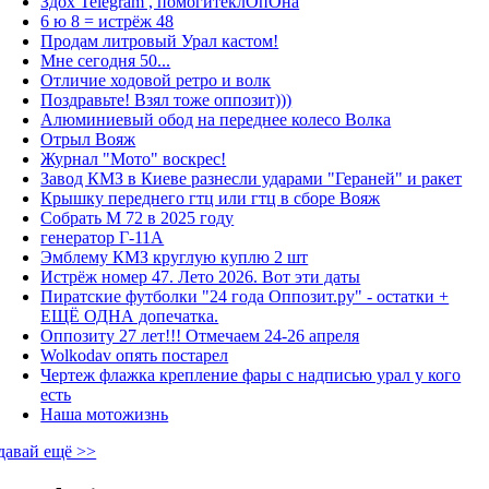
Здох Telegram , помогитеклОпОна
6 ю 8 = истрёж 48
Продам литровый Урал кастом!
Мне сегодня 50...
Отличие ходовой ретро и волк
Поздравьте! Взял тоже оппозит)))
Алюминиевый обод на переднее колесо Волка
Отрыл Вояж
Журнал "Мото" воскрес!
Завод КМЗ в Киеве разнесли ударами "Гераней" и ракет
Крышку переднего гтц или гтц в сборе Вояж
Собрать М 72 в 2025 году
генератор Г-11А
Эмблему КМЗ круглую куплю 2 шт
Истрёж номер 47. Лето 2026. Вот эти даты
Пиратские футболки "24 года Оппозит.ру" - остатки +
ЕЩЁ ОДНА допечатка.
Оппозиту 27 лет!!! Отмечаем 24-26 апреля
Wolkodav опять постарел
Чертеж флажка крепление фары с надписью урал у кого
есть
Наша мотожизнь
давай ещё >>