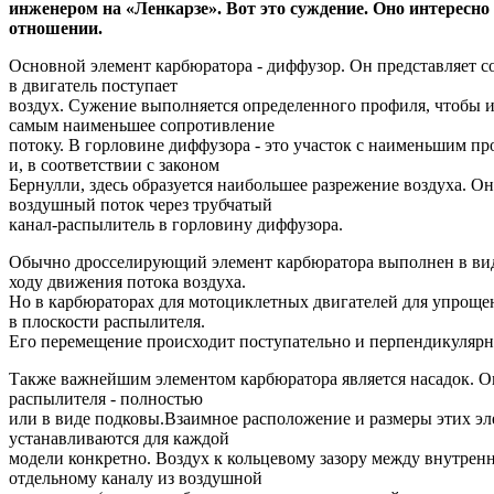
инженером на «Ленкарзе». Вот это суждение. Оно интересн
отношении.
Основной элемент карбюратора - диффузор. Он представляет с
в двигатель поступает
воздух. Сужение выполняется определенного профиля, чтобы и
самым наименьшее сопротивление
потоку. В горловине диффузора - это участок с наименьшим пр
и, в соответствии с законом
Бернулли, здесь образуется наибольшее разрежение воздуха. О
воздушный поток через трубчатый
канал-распылитель в горловину диффузора.
Обычно дросселирующий элемент карбюратора выполнен в вид
ходу движения потока воздуха.
Но в карбюраторах для мотоциклетных двигателей для упроще
в плоскости распылителя.
Его перемещение происходит поступательно и перпендикулярн
Также важнейшим элементом карбюратора является насадок. 
распылителя - полностью
или в виде подковы.Взаимное расположение и размеры этих эл
устанавливаются для каждой
модели конкретно. Воздух к кольцевому зазору между внутрен
отдельному каналу из воздушной