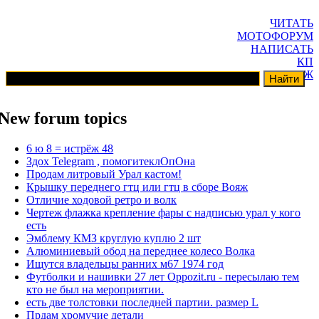
ЧИТАТЬ
МОТОФОРУМ
НАПИСАТЬ
КП
ГАРАЖ
New forum topics
6 ю 8 = истрёж 48
Здох Telegram , помогитеклОпОна
Продам литровый Урал кастом!
Крышку переднего гтц или гтц в сборе Вояж
Отличие ходовой ретро и волк
Чертеж флажка крепление фары с надписью урал у кого
есть
Эмблему КМЗ круглую куплю 2 шт
Алюминиевый обод на переднее колесо Волка
Ищутся владельцы ранних м67 1974 год
Футболки и нашивки 27 лет Oppozit.ru - пересылаю тем
кто не был на мероприятии.
есть две толстовки последней партии. размер L
Прдам хромучие детали