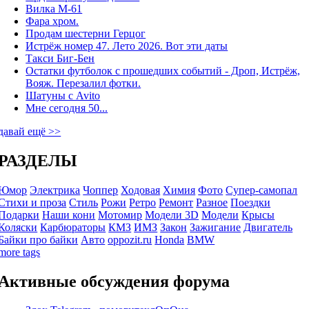
Вилка М-61
Фара хром.
Продам шестерни Герцог
Истрёж номер 47. Лето 2026. Вот эти даты
Такси Биг-Бен
Остатки футболок с прошедших событий - Дроп, Истрёж,
Вояж. Перезалил фотки.
Шатуны с Avito
Мне сегодня 50...
давай ещё >>
РАЗДЕЛЫ
Юмор
Электрика
Чоппер
Ходовая
Химия
Фото
Супер-самопал
Стихи и проза
Стиль
Рожи
Ретро
Ремонт
Разное
Поездки
Подарки
Наши кони
Мотомир
Модели 3D
Модели
Крысы
Коляски
Карбюраторы
КМЗ
ИМЗ
Закон
Зажигание
Двигатель
Байки про байки
Авто
oppozit.ru
Honda
BMW
more tags
Активные обсуждения форума