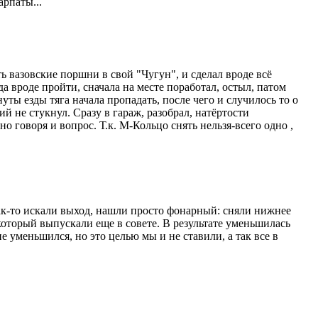
арпаты...
ь вазовские поршни в свой "Чугун", и сделал вроде всё
да вроде пройти, сначала на месте поработал, остыл, патом
уты езды тяга начала пропадать, после чего и случилось то о
й не стукнул. Сразу в гараж, разобрал, натёртости
о говоря и вопрос. Т.к. М-Кольцо снять нельзя-всего одно ,
как-то искали выход, нашли просто фонарный: сняли нижнее
который выпускали еще в совете. В результате уменьшилась
е уменьшился, но это целью мы и не ставили, а так все в