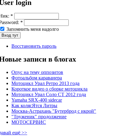
User login
Ник:
*
Password:
*
Запомнить меня надолго
Восстановить пароль
Новые записи в блогах
Опус на тему оппозитов
Фотоальбом караванера
Мотоцикл Урал Ретро 2013 года
Короткое видео о сборке мотоцикла
Мотоцикл Урал Соло СТ 2012 года
Yamaha SRX-400 sidecar
Как колясЯтся Литры
Москва-Астрахань "Бутерброд с икрой"
"Труженик" продолжение
МОТОСЕРВИС
давай ещё >>