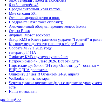
Здох Telegram , помогитеклОпОна
6 ю 8 = истрёж 48
Продам литровый Урал кастом!
Мне сегодня 50...
Отличие ходовой ретро и волк
Поздравьте! Взял тоже оппозит)))
Алюминиевый обод на переднее колесо Волка
Отрыл Вояж
Журнал "Мото" воскрес!
Завод КМЗ в Киеве разнесли ударами "Гераней" и ракет
Крышку переднего гтц или гтц в сборе Вояж
Собрать М 72 в 2025 году
генератор Г-11А
Эмблему КМЗ круглую куплю 2 шт
Истрёж номер 47. Лето 2026. Вот эти даты
Пиратские футболки "24 года Оппозит.ру" - остатки +
ЕЩЁ ОДНА допечатка.
Оппозиту 27 лет!!! Отмечаем 24-26 апреля
Wolkodav опять постарел
Чертеж флажка крепление фары с надписью урал у кого
есть
Наша мотожизнь
давай ещё >>