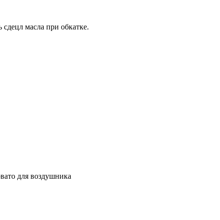
ь сдецл масла при обкатке.
овато для воздушника