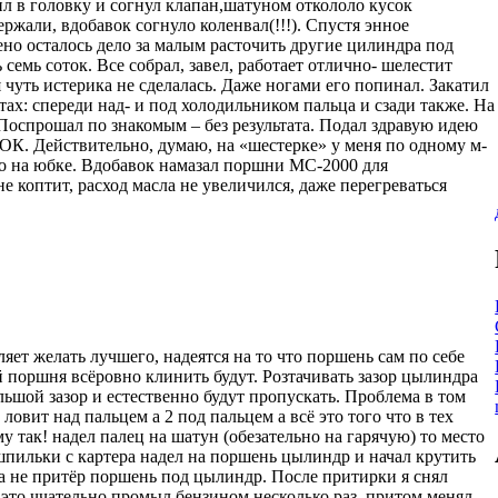
л в головку и согнул клапан,шатуном откололо кусок
ржали, вдобавок согнуло коленвал(!!!). Спустя энное
но осталось дело за малым расточить другие цилиндра под
 семь соток. Все собрал, завел, работает отлично- шелестит
чуть истерика не сделалась. Даже ногами его попинал. Закатил
тах: спереди над- и под холодильником пальца и сзади также. На
. Поспрошал по знакомым – без результата. Подал здравую идею
 ОК. Действительно, думаю, на «шестерке» у меня по одному м-
что на юбке. Вдобавок намазал поршни МС-2000 для
е коптит, расход масла не увеличился, даже перегреваться
яет желать лучшего, надеятся на то что поршень сам по себе
й поршня всёровно клинить будут. Розтачивать зазор цылиндра
льшой зазор и естественно будут пропускать. Проблема в том
ловит над пальцем а 2 под пальцем а всё это того что в тех
у так! надел палец на шатун (обезательно на гарячую) то место
шпильки с картера надел на поршень цылиндр и начал крутить
ка не притёр поршень под цылиндр. После притирки я снял
 это ччательно промыл бензином несколько раз, притом менял