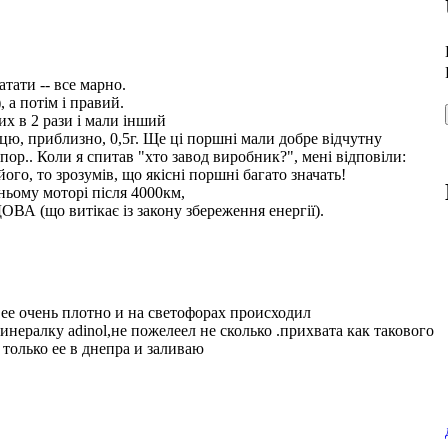
атати -- все марно.
 а потім і правий.
их в 2 рази і мали інший
ицю, приблизно, 0,5г. Ще ці поршні мали добре відчутну
 пор.. Коли я спитав "хто завод виробник?", мені відповіли:
ого, то зрозумів, що якісні поршні багато значать!
ньому моторі після 4000км,
ОВА (що витікає із закону збереження енергії).
ее очень плотно и на светофорах происходил
минералку adinol,не пожелеел не сколько .прихвата как такового
только ее в днепра и заливаю