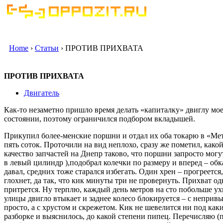
Home
›
Статьи
› ПРОТИВ ПРИХВАТА
ПРОТИВ ПРИХВАТА
Двигатель
Как-то незаметно пришло время делать «капиталку» двиглу мо
состоянии, поэтому ограничился подбором вкладышей.
Прикупил более-менские поршни и отдал их оба токарю в «Мета
пять соток. Проточили на вид неплохо, сразу же пометил, како
качество запчастей на Днепр таково, что поршни запросто могу
в левый цилиндр ),подобрал колечки по размеру и вперед – обк
давал, средних тоже старался избегать. Один хрен – прогреется
глохнет, да так, что кик минуты три не провернуть. Прихват од
притрется. Ну терплю, каждый день метров на сто побольше ух
улицы двигло втыкает и заднее колесо блокируется – с неприв
просто, а с хрустом и скрежетом. Кик не шевелится ни под как
разборке и выяснилось, до какой степени пипец. Перечисляю 