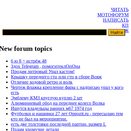
ЧИТАТЬ
МОТОФОРУМ
НАПИСАТЬ
КП
ГАРАЖ
New forum topics
6 ю 8 = истрёж 48
Здох Telegram , помогитеклОпОна
Продам литровый Урал кастом!
Крышку переднего гтц или гтц в сборе Вояж
Отличие ходовой ретро и волк
Чертеж флажка крепление фары с надписью урал у кого
есть
Эмблему КМЗ круглую куплю 2 шт
Алюминиевый обод на переднее колесо Волка
Ищутся владельцы ранних м67 1974 год
Футболки и нашивки 27 лет Oppozit.ru - пересылаю тем
кто не был на мероприятии.
есть две толстовки последней партии. размер L
Прдам хромучие детали