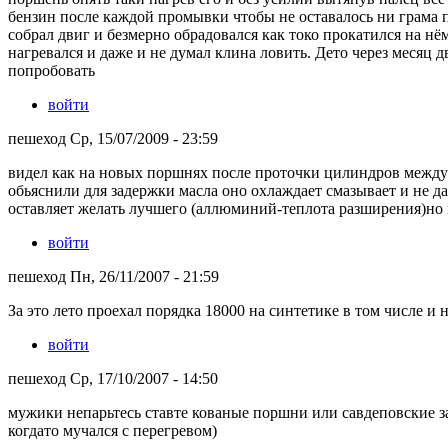
бензин после каждой промывки чтобы не оставалось ни грама п
собрал двиг и безмерно обрадовался как токо прокатился на нём
нагревался и даже и не думал клина ловить. Дето через месяц 
попробовать
войти
пешеход Ср, 15/07/2009 - 23:59
видел как на новых поршнях после проточки цилиндров между
обьяснили для задержки масла оно охлаждает смазывает и не д
оставляет желать лучшего (аллюминий-теплота разширения)но 
войти
пешеход Пн, 26/11/2007 - 21:59
За это лето проехал порядка 18000 на синтетике в том числе и 
войти
пешеход Ср, 17/10/2007 - 14:50
мужики непарьтесь ставте кованые поршни или савдеповские за
когдато мучался с перегревом)