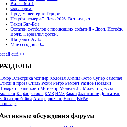
Вилка М-61
Фара хром.
Продам шестерни Герцог
Истрёж номер 47. Лето 2026. Вот эти даты
Такси Биг-Бен
Остатки футболок с прошедших событий - Дроп, Истрёж,
Вояж. Перезалил фотки.
Шатуны с Avito
Мне сегодня 50...
давай ещё >>
РАЗДЕЛЫ
Юмор
Электрика
Чоппер
Ходовая
Химия
Фото
Супер-самопал
Стихи и проза
Стиль
Рожи
Ретро
Ремонт
Разное
Поездки
Подарки
Наши кони
Мотомир
Модели 3D
Модели
Крысы
Коляски
Карбюраторы
КМЗ
ИМЗ
Закон
Зажигание
Двигатель
Байки про байки
Авто
oppozit.ru
Honda
BMW
more tags
Активные обсуждения форума