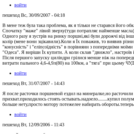
войти
пешеход Вс, 30/09/2007 - 04:18
В мене теж була така проблема, як я тiльки не старався його обк
Спочатку "маже" лiвий зверху(туди потрапляє найменше масла),
Одного разу я зустрів на ринку поршні,які були дорожчі від інш
колір (мене вони зцікавили).Коли я Їх поважив, то виявив різн
"конусність" і "еліпсоїдність" в порівнянн з попередніми моїми
"Одеса". Я виріши Їх купити. А коли склав "движло", настроїв й
Після першого запуску циліндри грілися менше ніж на поперед
витрати пального 4,6-4,9л(80) на 100км, а "тяга" при цьому ЧУД
войти
пешеход Вт, 31/07/2007 - 14:43
Я после расточки поршневой ездил на минералке,но расточили 
прихват.приходилось стоять остывать.надоело........купил полу
больше нету,просто мотору потежелее набирать обороты.теперь 
войти
пешеход Вт, 12/09/2006 - 11:43