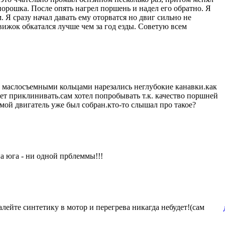
орошка. После опять нагрел поршень и надел его обратно. Я
. Я сразу начал давать ему оторватся но двиг сильно не
движок обкатался лучше чем за год езды. Советую всем
 маслосъемными кольцами нарезались неглубокие канавки.как
ает приклинивать.сам хотел попробывать т.к. качество поршней
мой двигатель уже был собран.кто-то слышал про такое?
на юга - ни одной прблеммы!!!
лейте синтетику в мотор и перегрева никагда небудет!(сам