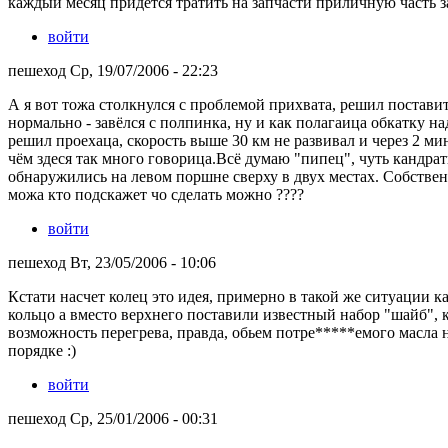
каждый месяц придётся тратить на запчасти приличную часть з
войти
пешеход Ср, 19/07/2006 - 22:23
А я вот тожа столкнулся с проблемой прихвата, решил поставит
нормально - завёлся с полпинка, ну и как полагаица обкатку на
решил проехаца, скорость выше 30 км не развивал и через 2 мин
чём здеся так много говорица.Всё думаю "пипец", чуть кандрати
обнаружились на левом поршне сверху в двух местах. Собственн
можа кто подскажет чо сделать можно ????
войти
пешеход Вт, 23/05/2006 - 10:06
Кстати насчет колец это идея, примерно в такой же ситуации 
кольцо а вместо верхнего поставили известный набор "шайб", 
возможность перегрева, правда, обьем потре*****емого масла н
порядке :)
войти
пешеход Ср, 25/01/2006 - 00:31