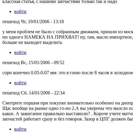
классная статья, с нашими запчастями только так и надо
войти
пешеход Чт, 19/01/2006 - 13:18
у меня проблем не было с собранным движком, пришли из москв
ни одного НАМЕКА НА ПРИХВАТ! ну, там, масло импортное,есте
больше не выходит выделить
войти
пешеход Вс, 15/01/2006 - 09:52
сори конечно 0.05-0.07 мм- это я гоню после 8 часов в холодно
войти
пешеход Сб, 14/01/2006 - 22:34
Смотрите поршня при покупке внимательно особенно на днепр
Щас вообще на рынке одно го-но 2.А вы уверены что малсло п
какое. А зажигание правильно выставили? . Короче учите матч
запчастей работает сразу и без гемороя. Зазор в ЦПГ должен быт
войти