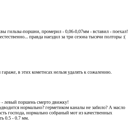
ы гильзы-поршни, промерил - 0,06-0,07мм - вставил - поехал!
ственно... правда наездил за три сезона тысячи полторы :(
м гараже, в этих кометнсах нельзя удалять к сожалению.
 - левый поршень смерто движку!
одводится нормально? герметиком каналы не забило? А масло
асть господа, нормально собраный мот из качественных
ь 0.5 - 0.7 мм.