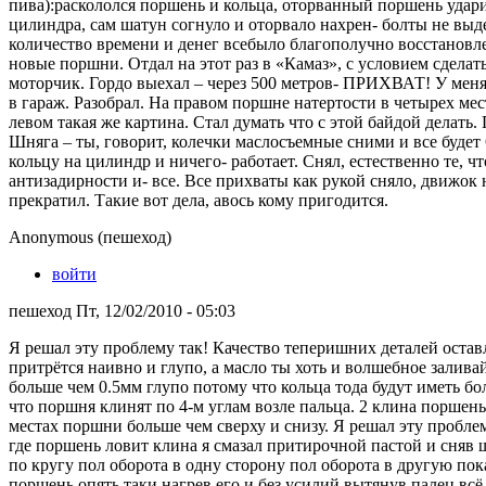
пива):раскололся поршень и кольца, оторванный поршень удари
цилиндра, сам шатун согнуло и оторвало нахрен- болты не выде
количество времени и денег всебыло благополучно восстановле
новые поршни. Отдал на этот раз в «Камаз», с условием сделать
моторчик. Гордо выехал – через 500 метров- ПРИХВАТ! У меня 
в гараж. Разобрал. На правом поршне натертости в четырех мес
левом такая же картина. Стал думать что с этой байдой делать
Шняга – ты, говорит, колечки маслосъемные сними и все будет
кольцу на цилиндр и ничего- работает. Снял, естественно те, 
антизадирности и- все. Все прихваты как рукой сняло, движок н
прекратил. Такие вот дела, авось кому пригодится.
Anonymous (пешеход)
войти
пешеход Пт, 12/02/2010 - 05:03
Я решал эту проблему так! Качество теперишних деталей оставл
притрётся наивно и глупо, а масло ты хоть и волшебное залива
больше чем 0.5мм глупо потому что кольца тода будут иметь бо
что поршня клинят по 4-м углам возле пальца. 2 клина поршень 
местах поршни больше чем сверху и снизу. Я решал эту проблем
где поршень ловит клина я смазал притирочной пастой и сняв 
по кругу пол оборота в одну сторону пол оборота в другую по
поршень опять таки нагрев его и без усилий вытянув палец всё