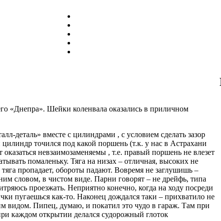
его «Днепра». Шейки коленвала оказались в приличном
лл-деталь» вместе с цилиндрами , с условием сделать зазор
й цилиндр точился под какой поршень (т.к. у нас в Астрахани
т оказаться невзаимозаменяемы , т.е. правый поршень не влезет
атывать помаленьку. Тяга на низах – отличная, высоких не
, тяга пропадает, обороты падают. Вовремя не заглушишь –
ним словом, в чистом виде. Парни говорят – не дрейфь, типа
итряюсь проезжать. Неприятно конечно, когда на ходу посреди
ычки пугаешься как-то. Наконец дождался таки – прихватило не
им видом. Пипец, думаю, и покатил это чудо в гараж. Там при
(при каждом открытии делался судорожный глоток