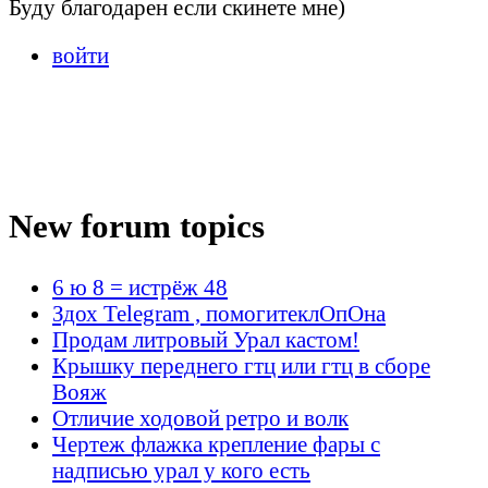
Буду благодарен если скинете мне)
войти
New forum topics
6 ю 8 = истрёж 48
Здох Telegram , помогитеклОпОна
Продам литровый Урал кастом!
Крышку переднего гтц или гтц в сборе
Вояж
Отличие ходовой ретро и волк
Чертеж флажка крепление фары с
надписью урал у кого есть