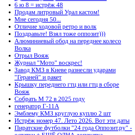
6 ю 8 = истрёж 48
Продам литровый Урал кастом!
Мне сегодня 50...
Отличие ходовой ретро и волк
Поздравьте! Взял тоже оппозит)))
Алюминиевый обод на переднее колесо
Волка
Отрыл Вояж
Журнал "Мото" воскрес!
Завод КМЗ в Киеве разнесли ударами
"Гераней" и ракет
Крышку переднего гтц или гтц в сборе
Вояж
Собрать М 72 в 2025 году
генератор Г-11А
Эмблему КМЗ круглую куплю 2 шт
Истрёж номер 47. Лето 2026. Вот эти даты
Пиратские футболки "24 года Оппозит.ру" -
остатки + ЕЩЁ ОДНА допечатка.