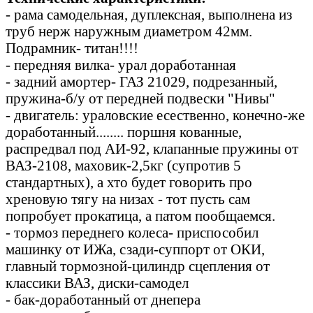
- рама самодельная, дуплексная, выполнена из
труб нерж наружным диаметром 42мм.
Подрамник- титан!!!!
- передняя вилка- урал доработанная
- задний амортер- ГАЗ 21029, подрезанный,
пружина-б/у от передней подвески "Нивы"
- двигатель: ураловские есественно, конечно-же
доработанный........ поршня кованные,
распредвал под АИ-92, клапанные пружины от
ВАЗ-2108, маховик-2,5кг (супротив 5
стандартных), а хто будет говорить про
хреновую тягу на низах - тот пусть сам
попробует прокатица, а патом пообщаемся.
- тормоз переднего колеса- приспособил
машинку от ИЖа, сзади-суппорт от ОКИ,
главный тормозной-цилиндр сцепления от
классики ВАЗ, диски-самодел
- бак-доработанный от днепера