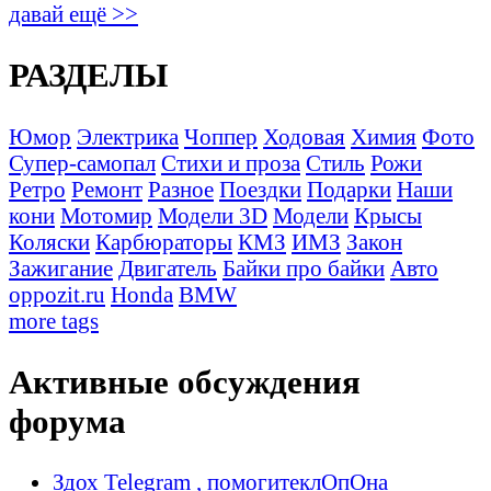
давай ещё >>
РАЗДЕЛЫ
Юмор
Электрика
Чоппер
Ходовая
Химия
Фото
Супер-самопал
Стихи и проза
Стиль
Рожи
Ретро
Ремонт
Разное
Поездки
Подарки
Наши
кони
Мотомир
Модели 3D
Модели
Крысы
Коляски
Карбюраторы
КМЗ
ИМЗ
Закон
Зажигание
Двигатель
Байки про байки
Авто
oppozit.ru
Honda
BMW
more tags
Активные обсуждения
форума
Здох Telegram , помогитеклОпОна