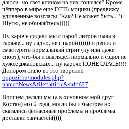
даюси- чо свет клином на них сошелся? Кроме
чёпперо в мире еще ЕСТЬ моцики (предвижу
удивленные возгласы "Как? Не может быть...").
Шутю, не обижайтесь)))))
Ну кароче сидели мы с парой литров пыва в
гараже... ну ладно, не с парой)))))) и решили
смастерить нормальный стрит (ну или даже
спорт), что-бы и выглядел нормально и ездил не
хужее джаповских... ну кароче ПОНЕСЛАСЬ!!!!
Донором стало во это творение:
oppozit.ru/modules.php?
name=News&file=article&sid=627
Вопщем делали мы (а в основном мой друг
Костян) его 2 года, могли бы и быстрее но
сказались финасовые проблемы и проблемы
доставки запчастей(((((