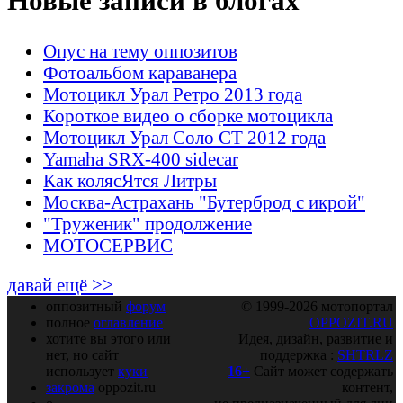
Новые записи в блогах
Опус на тему оппозитов
Фотоальбом караванера
Мотоцикл Урал Ретро 2013 года
Короткое видео о сборке мотоцикла
Мотоцикл Урал Соло СТ 2012 года
Yamaha SRX-400 sidecar
Как колясЯтся Литры
Москва-Астрахань "Бутерброд с икрой"
"Труженик" продолжение
МОТОСЕРВИС
давай ещё >>
оппозитный
форум
© 1999-2026 мотопортал
полное
оглавление
OPPOZIT.RU
хотите вы этого или
Идея, дизайн, развитие и
нет, но сайт
поддержка :
SHTRLZ
использует
куки
16+
Сайт может содержать
закрома
oppozit.ru
контент,