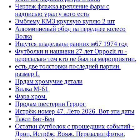
Чертеж флажка крепление фары с
надписью урал у кого есть
Эмблему КМЗ круглую куплю 2 шт
Алюминиевый обод на переднее колесо
Волка
Ищутся владельцы ранних м67 1974 год
Футболки и нашивки 27 лет Oppozit.ru -
пересылаю тем кто не был на мероприятии.
есть две толстовки последней партии.
размер L
Прдам хромучие детали
Вилка М-61
Фара хром.
Продам шестерни Герцог
Истрёж номер 47. Лето 2026. Вот эти даты
Такси Биг-Бен
Остатки футболок с прошедших событий -
Дроп, Истрёж, Вояж. Перезалил фотки.