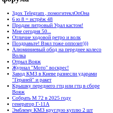
Здох Telegram , помогитеклОпОна
6 ю 8 = истрёж 48
Продам литровый Урал кастом!
Мне сегодня 50...
Отличие ходовой ретро и волк
Поздравьте! Взял тоже оппозит)))
Алюминиевый обод на переднее колесо
Волка
Отрыл Вояж
Журнал "Мото" воскрес!
Завод КМЗ в Киеве разнесли ударами
"Гераней" и ракет
Крышку переднего гтц или гтц в сборе
Вояж
Собрать М 72 в 2025 году
генератор Г-11А
Эмблему КМЗ круглую куплю 2 шт