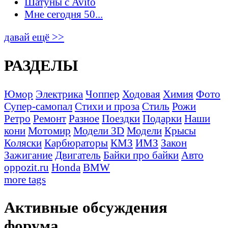
Шатуны с Avito
Мне сегодня 50...
давай ещё >>
РАЗДЕЛЫ
Юмор
Электрика
Чоппер
Ходовая
Химия
Фото
Супер-самопал
Стихи и проза
Стиль
Рожи
Ретро
Ремонт
Разное
Поездки
Подарки
Наши
кони
Мотомир
Модели 3D
Модели
Крысы
Коляски
Карбюраторы
КМЗ
ИМЗ
Закон
Зажигание
Двигатель
Байки про байки
Авто
oppozit.ru
Honda
BMW
more tags
Активные обсуждения
форума