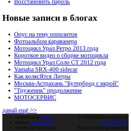
Восстановить пароль
Новые записи в блогах
Опус на тему оппозитов
Фотоальбом караванера
Мотоцикл Урал Ретро 2013 года
Короткое видео о сборке мотоцикла
Мотоцикл Урал Соло СТ 2012 года
Yamaha SRX-400 sidecar
Как колясЯтся Литры
Москва-Астрахань "Бутерброд с икрой"
"Труженик" продолжение
МОТОСЕРВИС
давай ещё >>
оппозитный
форум
© 1999-2026 мотопортал
полное
оглавление
OPPOZIT.RU
хотите вы этого или
Идея, дизайн, развитие и