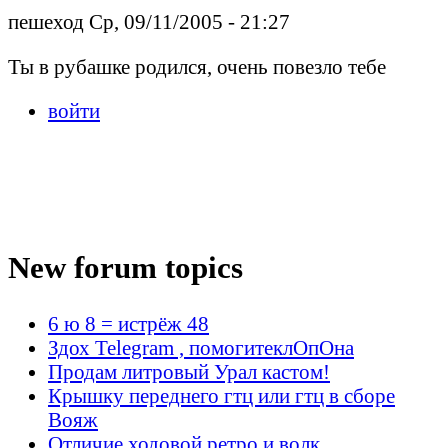
пешеход Ср, 09/11/2005 - 21:27
Ты в рубашке родился, очень повезло тебе
войти
New forum topics
6 ю 8 = истрёж 48
Здох Telegram , помогитеклОпОна
Продам литровый Урал кастом!
Крышку переднего гтц или гтц в сборе
Вояж
Отличие ходовой ретро и волк