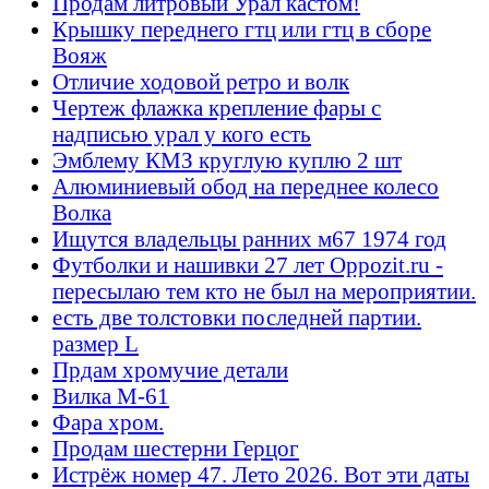
Продам литровый Урал кастом!
Крышку переднего гтц или гтц в сборе
Вояж
Отличие ходовой ретро и волк
Чертеж флажка крепление фары с
надписью урал у кого есть
Эмблему КМЗ круглую куплю 2 шт
Алюминиевый обод на переднее колесо
Волка
Ищутся владельцы ранних м67 1974 год
Футболки и нашивки 27 лет Oppozit.ru -
пересылаю тем кто не был на мероприятии.
есть две толстовки последней партии.
размер L
Прдам хромучие детали
Вилка М-61
Фара хром.
Продам шестерни Герцог
Истрёж номер 47. Лето 2026. Вот эти даты