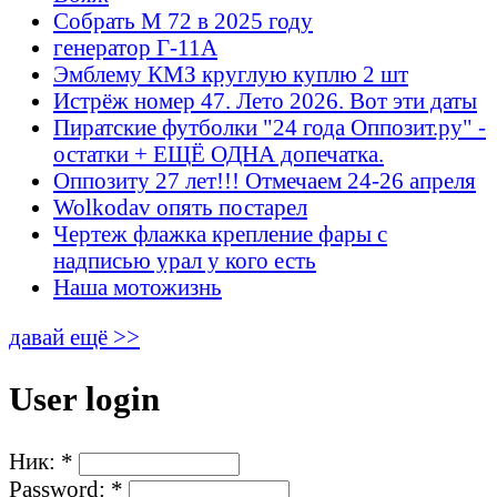
Собрать М 72 в 2025 году
генератор Г-11А
Эмблему КМЗ круглую куплю 2 шт
Истрёж номер 47. Лето 2026. Вот эти даты
Пиратские футболки "24 года Оппозит.ру" -
остатки + ЕЩЁ ОДНА допечатка.
Оппозиту 27 лет!!! Отмечаем 24-26 апреля
Wolkodav опять постарел
Чертеж флажка крепление фары с
надписью урал у кого есть
Наша мотожизнь
давай ещё >>
User login
Ник:
*
Password:
*