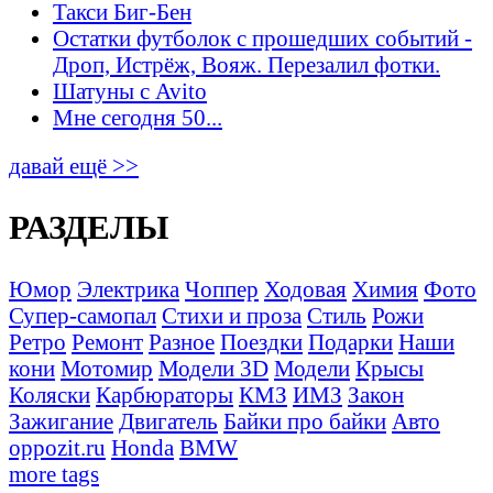
Такси Биг-Бен
Остатки футболок с прошедших событий -
Дроп, Истрёж, Вояж. Перезалил фотки.
Шатуны с Avito
Мне сегодня 50...
давай ещё >>
РАЗДЕЛЫ
Юмор
Электрика
Чоппер
Ходовая
Химия
Фото
Супер-самопал
Стихи и проза
Стиль
Рожи
Ретро
Ремонт
Разное
Поездки
Подарки
Наши
кони
Мотомир
Модели 3D
Модели
Крысы
Коляски
Карбюраторы
КМЗ
ИМЗ
Закон
Зажигание
Двигатель
Байки про байки
Авто
oppozit.ru
Honda
BMW
more tags