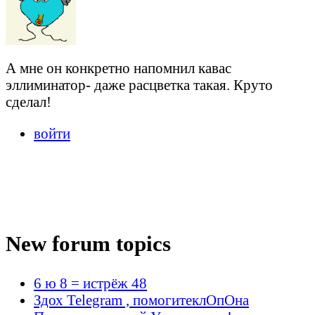
А мне он конкретно напомнил кавас
эллиминатор- даже расцветка такая. Круто
сделал!
войти
New forum topics
6 ю 8 = истрёж 48
Здох Telegram , помогитеклОпОна