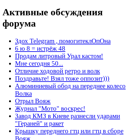
Активные обсуждения
форума
Здох Telegram , помогитеклОпОна
6 ю 8 = истрёж 48
Продам литровый Урал кастом!
Мне сегодня 50...
Отличие ходовой ретро и волк
Поздравьте! Взял тоже оппозит)))
Алюминиевый обод на переднее колесо
Волка
Отрыл Вояж
Журнал "Мото" воскрес!
Завод КМЗ в Киеве разнесли ударами
"Гераней" и ракет
Крышку переднего гтц или гтц в сборе
Вояж