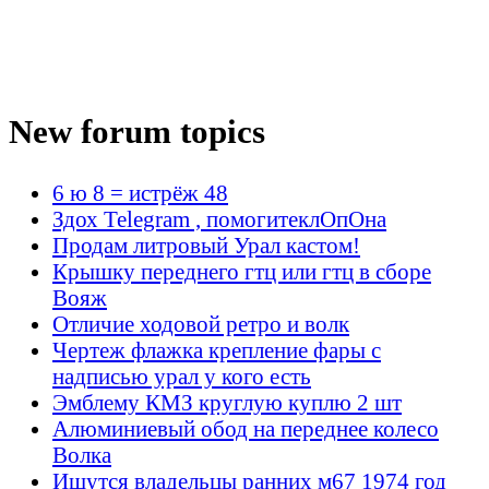
New forum topics
6 ю 8 = истрёж 48
Здох Telegram , помогитеклОпОна
Продам литровый Урал кастом!
Крышку переднего гтц или гтц в сборе
Вояж
Отличие ходовой ретро и волк
Чертеж флажка крепление фары с
надписью урал у кого есть
Эмблему КМЗ круглую куплю 2 шт
Алюминиевый обод на переднее колесо
Волка
Ищутся владельцы ранних м67 1974 год