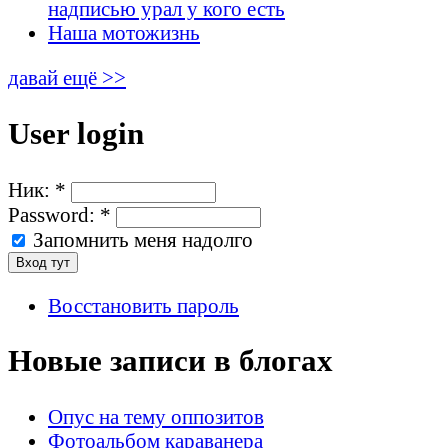
надписью урал у кого есть
Наша мотожизнь
давай ещё >>
User login
Ник:
*
Password:
*
Запомнить меня надолго
Восстановить пароль
Новые записи в блогах
Опус на тему оппозитов
Фотоальбом караванера