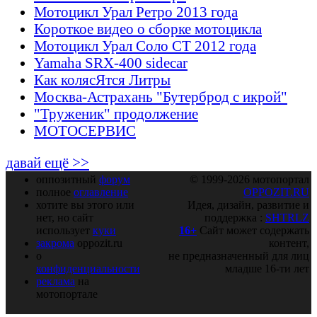
Мотоцикл Урал Ретро 2013 года
Короткое видео о сборке мотоцикла
Мотоцикл Урал Соло СТ 2012 года
Yamaha SRX-400 sidecar
Как колясЯтся Литры
Москва-Астрахань "Бутерброд с икрой"
"Труженик" продолжение
МОТОСЕРВИС
давай ещё >>
оппозитный
форум
© 1999-2026 мотопортал
полное
оглавление
OPPOZIT.RU
хотите вы этого или
Идея, дизайн, развитие и
нет, но сайт
поддержка :
SHTRLZ
использует
куки
16+
Сайт может содержать
закрома
oppozit.ru
контент,
о
не предназначенный для лиц
конфиденциальности
младше 16-ти лет
реклама
на
мотопортале