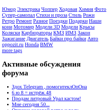
Юмор
Электрика
Чоппер
Ходовая
Химия
Фото
Супер-самопал
Стихи и проза
Стиль
Рожи
Ретро
Ремонт
Разное
Поездки
Подарки
Наши
кони
Мотомир
Модели 3D
Модели
Крысы
Коляски
Карбюраторы
КМЗ
ИМЗ
Закон
Зажигание
Двигатель
Байки про байки
Авто
oppozit.ru
Honda
BMW
more tags
Активные обсуждения
форума
Здох Telegram , помогитеклОпОна
6 ю 8 = истрёж 48
Продам литровый Урал кастом!
Мне сегодня 50...