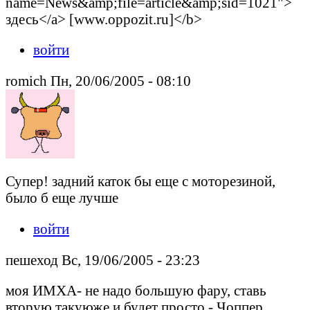
name=News&amp;file=article&amp;sid=1021">
здесь</a> [www.oppozit.ru]</b>
войти
romich Пн, 20/06/2005 - 08:10
Супер! задний каток бы еще с моторезиной,
было б еще лучше
войти
пешеход Вс, 19/06/2005 - 23:23
моя ИМХА- не надо большую фару, ставь
вторую такуюже и будет просто - Чоппер