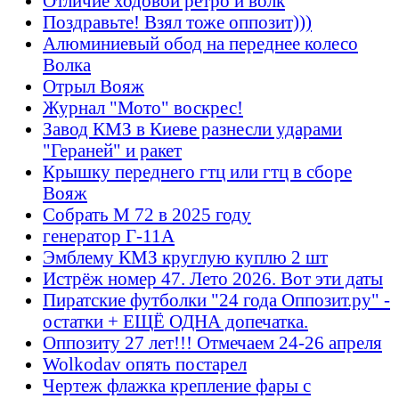
Отличие ходовой ретро и волк
Поздравьте! Взял тоже оппозит)))
Алюминиевый обод на переднее колесо
Волка
Отрыл Вояж
Журнал "Мото" воскрес!
Завод КМЗ в Киеве разнесли ударами
"Гераней" и ракет
Крышку переднего гтц или гтц в сборе
Вояж
Собрать М 72 в 2025 году
генератор Г-11А
Эмблему КМЗ круглую куплю 2 шт
Истрёж номер 47. Лето 2026. Вот эти даты
Пиратские футболки "24 года Оппозит.ру" -
остатки + ЕЩЁ ОДНА допечатка.
Оппозиту 27 лет!!! Отмечаем 24-26 апреля
Wolkodav опять постарел
Чертеж флажка крепление фары с