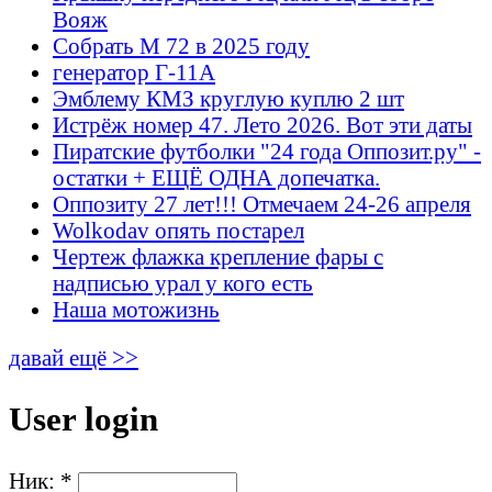
Вояж
Собрать М 72 в 2025 году
генератор Г-11А
Эмблему КМЗ круглую куплю 2 шт
Истрёж номер 47. Лето 2026. Вот эти даты
Пиратские футболки "24 года Оппозит.ру" -
остатки + ЕЩЁ ОДНА допечатка.
Оппозиту 27 лет!!! Отмечаем 24-26 апреля
Wolkodav опять постарел
Чертеж флажка крепление фары с
надписью урал у кого есть
Наша мотожизнь
давай ещё >>
User login
Ник:
*