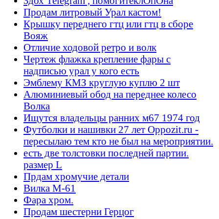
Здох Telegram , помогитеклОпОна
Продам литровый Урал кастом!
Крышку переднего гтц или гтц в сборе
Вояж
Отличие ходовой ретро и волк
Чертеж флажка крепление фары с
надписью урал у кого есть
Эмблему КМЗ круглую куплю 2 шт
Алюминиевый обод на переднее колесо
Волка
Ищутся владельцы ранних м67 1974 год
Футболки и нашивки 27 лет Oppozit.ru -
пересылаю тем кто не был на мероприятии.
есть две толстовки последней партии.
размер L
Прдам хромучие детали
Вилка М-61
Фара хром.
Продам шестерни Герцог