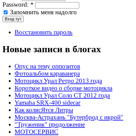
Password:
*
Запомнить меня надолго
Восстановить пароль
Новые записи в блогах
Опус на тему оппозитов
Фотоальбом караванера
Мотоцикл Урал Ретро 2013 года
Короткое видео о сборке мотоцикла
Мотоцикл Урал Соло СТ 2012 года
Yamaha SRX-400 sidecar
Как колясЯтся Литры
Москва-Астрахань "Бутерброд с икрой"
"Труженик" продолжение
МОТОСЕРВИС