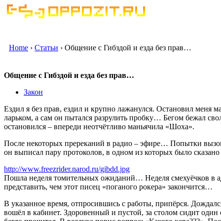
Home
›
Статьи
› Общение с Гибздой и езда без прав…
Общение с Гибздой и езда без прав…
Закон
Ездил я без прав, ездил и крупно лажанулся. Остановил меня 
ларьком, а сам он пытался разрулить пробку… Бегом бежал сво
остановился – впереди неотчётливо маньячила «Шоха».
После некоторых пререканий в радио – эфире… Попытки вызов
он выписал пару протоколов, в одном из которых было сказано
http://www.freezrider.narod.ru/gibdd.jpg
Пошла неделя томительных ожиданий… Неделя смехуёчков в 
представить, чем этот писец «поганого рокера» закончится…
В указанное время, отпросившись с работы, припёрся. Дождалс
вошёл в кабинет. Здоровенный и пустой, за столом сидит один