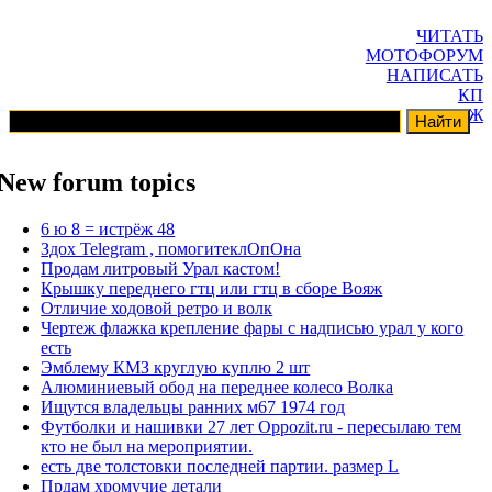
ЧИТАТЬ
МОТОФОРУМ
НАПИСАТЬ
КП
ГАРАЖ
New forum topics
6 ю 8 = истрёж 48
Здох Telegram , помогитеклОпОна
Продам литровый Урал кастом!
Крышку переднего гтц или гтц в сборе Вояж
Отличие ходовой ретро и волк
Чертеж флажка крепление фары с надписью урал у кого
есть
Эмблему КМЗ круглую куплю 2 шт
Алюминиевый обод на переднее колесо Волка
Ищутся владельцы ранних м67 1974 год
Футболки и нашивки 27 лет Oppozit.ru - пересылаю тем
кто не был на мероприятии.
есть две толстовки последней партии. размер L
Прдам хромучие детали