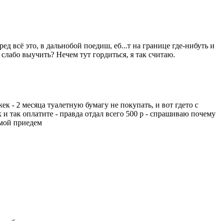
ред всё это, в дальнобой поедиш, еб...т на границе где-нибуть и
а слабо выучить? Нечем тут гордиться, я так считаю.
к - 2 месяца туалетную бумагу не покупать, и вот гдето с
 и так оплатите - правда отдал всего 500 р - спрашиваю почему
омой приедем