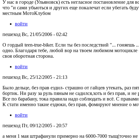
У нас в городе (Ульяновск) есть негласное постановление для 
что "и сами убьються и других еще покалечат если убегать буду
местным МотоКлубом
войти
пешеход Вс, 21/05/2006 - 02:42
О гордый teen-true-biker. Если ты без последствий "... гоняешь ...
одно. Благодаря тебе, любой вор на твоем любимом мотоцикле б
своя оборотная сторона.
войти
пешеход Вс, 25/12/2005 - 21:13
Было дельце, без прав ездил- страшно от гайцев утекать, раз пя
бортик. Ни разу за руль пяным не садился,хоть и без прав, и не
Все по барабану, тока правила надо соблюдать и всё. С правами
К стати именно такие ездюки, без прав, фомируют мнение о мо
войти
пешеход Пт, 09/12/2005 - 20:57
а меня 1 мая штрафанули примерно на 6000-7000 тыщ(точно не 