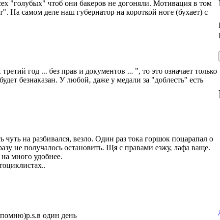
всех "голубых" чтоб они бакеров не догоняли. Мотивация в том
т". На самом деле наш губернатор на короткой ноге (бухает) с
 третий год ... без прав и документов ... ", то это означает только
удет безнаказан. У любой, даже у медали за "доблесть" есть
ть чуть на разбивался, везло. Один раз тока горшок поцарапал о
 разу не получалось остановить. Щя с правами езжу, лафа ваще.
 на много удобнее.
тоциклистах..
помню)p.s.в один день