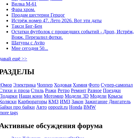
Вилка М-61
Фара хром.
Продам шестерни Герцог
Истрёж номер 47. Лето 2026. Вот эти даты
Такси Биг-Бен
Остатки футболок с прошедших событий - Дроп, Истрёж,
Вояж. Перезалил фотки.
Шатуны с Avito
Мне сегодня 50...
давай ещё >>
РАЗДЕЛЫ
Юмор
Электрика
Чоппер
Ходовая
Химия
Фото
Супер-самопал
Стихи и проза
Стиль
Рожи
Ретро
Ремонт
Разное
Поездки
Подарки
Наши кони
Мотомир
Модели 3D
Модели
Крысы
Коляски
Карбюраторы
КМЗ
ИМЗ
Закон
Зажигание
Двигатель
Байки про байки
Авто
oppozit.ru
Honda
BMW
more tags
Активные обсуждения форума