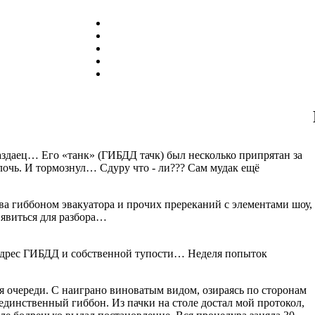
маздаец… Его «танк» (ГИБДД тачк) был несколько припрятан за
лочь. И тормознул… Сдуру что - ли??? Сам мудак ещё
а гиббоном эвакуатора и прочих пререканий с элементами шоу,
 явиться для разбора…
адрес ГИБДД и собственной тупости… Неделя попыток
я очереди. С наиграно виноватым видом, озираясь по сторонам
 единственный гиббон. Из пачки на столе достал мой протокол,