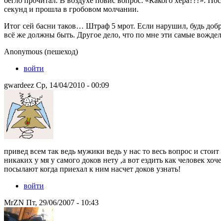
бегло прочитал. В воздухе повис вопрос: «Какого хера???». По
секунд и прошла в гробовом молчании.
Итог сей басни таков… Штраф 5 мрот. Если нарушил, будь добр
всё же должны быть. Другое дело, что по мне эти самые вожд
Anonymous (пешеход)
войти
gwardeez Ср, 14/04/2010 - 00:09
привед всем так ведь мужики ведь у нас то весь вопрос и стоит 
никаких у мя у самого доков нету ,а вот ездить как человек хо
посылают когда приехал к ним насчет доков узнать!
войти
MrZN Пт, 29/06/2007 - 10:43