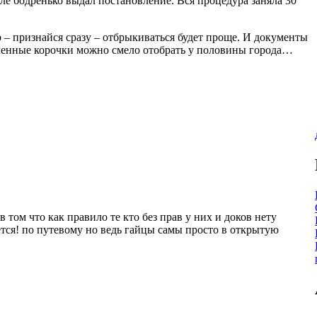
сле бодренько выдал постановление. Вся процедура заняла 30
 – признайся сразу – отбрыкиваться будет проще. И документы
еленные корочки можно смело отобрать у половины города…
в том что как правило те кто без прав у них и доков нету
чется! по путевому но ведь гайцы самы просто в открытую