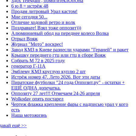
Здох Telegram , помогитеклОпОна
6 ю 8 = истрёж 48
Продам литровый Урал кастом!
Мне сегодня 50...
Отличие ходовой ретро и волк
Поздравьте! Взял тоже оппозит)))
Алюминиевый обод на переднее колесо Волка
Отрыл Вояж
Журнал "Мото" воскрес!
Завод КМЗ в Киеве разнесли ударами "Гераней" и ракет
Крышку переднего гтц или гтц в сборе Вояж
Собрать М 72 в 2025 году
генератор Г-11А
Эмблему КМЗ круглую куплю 2 шт
Истрёж номер 47. Лето 2026. Вот эти даты
Пиратские футболки "24 года Оппозит.ру" - остатки +
ЕЩЁ ОДНА допечатка.
Оппозиту 27 лет!!! Отмечаем 24-26 апреля
Wolkodav опять постарел
Чертеж флажка крепление фары с надписью урал у кого
есть
Наша мотожизнь
давай ещё >>