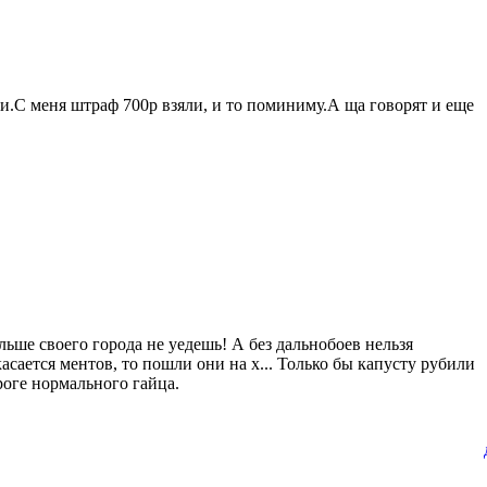
лки.С меня штраф 700р взяли, и то поминиму.А ща говорят и еще
альше своего города не уедешь! А без дальнобоев нельзя
асается ментов, то пошли они на х... Только бы капусту рубили
ороге нормального гайца.