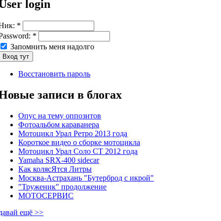
User login
Ник:
*
Password:
*
Запомнить меня надолго
Восстановить пароль
Новые записи в блогах
Опус на тему оппозитов
Фотоальбом караванера
Мотоцикл Урал Ретро 2013 года
Короткое видео о сборке мотоцикла
Мотоцикл Урал Соло СТ 2012 года
Yamaha SRX-400 sidecar
Как колясЯтся Литры
Москва-Астрахань "Бутерброд с икрой"
"Труженик" продолжение
МОТОСЕРВИС
давай ещё >>