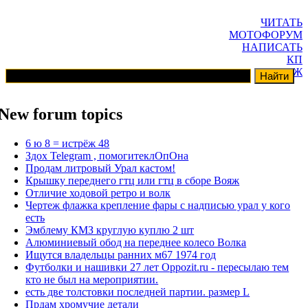
ЧИТАТЬ
МОТОФОРУМ
НАПИСАТЬ
КП
ГАРАЖ
New forum topics
6 ю 8 = истрёж 48
Здох Telegram , помогитеклОпОна
Продам литровый Урал кастом!
Крышку переднего гтц или гтц в сборе Вояж
Отличие ходовой ретро и волк
Чертеж флажка крепление фары с надписью урал у кого
есть
Эмблему КМЗ круглую куплю 2 шт
Алюминиевый обод на переднее колесо Волка
Ищутся владельцы ранних м67 1974 год
Футболки и нашивки 27 лет Oppozit.ru - пересылаю тем
кто не был на мероприятии.
есть две толстовки последней партии. размер L
Прдам хромучие детали