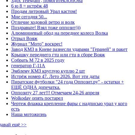
Здох Telegram , помогитеклОпОна
6 ю 8 = истрёж 48
Продам литровый Урал кастом!
Мне сегодня 50...
Отличие ходовой ретро и волк
Поздравьте! Взял тоже оппозит)))
Алюминиевый обод на переднее колесо Волка
Отрыл Вояж
Журнал "Мото" воскрес!
Завод КМЗ в Киеве разнесли ударами "Гераней" и ракет
Крышку переднего гтц или гтц в сборе Вояж
Собрать М 72 в 2025 году
генератор Г-11А
Эмблему КМЗ круглую куплю 2 шт
Истрёж номер 47. Лето 2026. Вот эти даты
Пиратские футболки "24 года Оппозит.ру" - остатки +
ЕЩЁ ОДНА допечатка.
Оппозиту 27 лет!!! Отмечаем 24-26 апреля
Wolkodav опять постарел
Чертеж флажка крепление фары с надписью урал у кого
есть
Наша мотожизнь
давай ещё >>