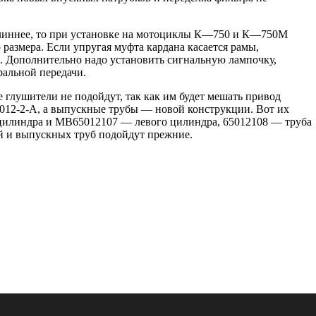
 длиннее, то при установке на мотоциклы К—750 и К—750М
размера. Если упругая муфта кардана касается рамы,
ие. Дополнительно надо установить сигнальную лампочку,
ральной передачи.
глушители не подойдут, так как им будет мешать привод
5012-2-А, а выпускные трубы — новой конструкции. Вот их
 цилиндра и МВ65012107 — левого цилиндра, 65012108 — труба
й и выпускных труб подойдут прежние.