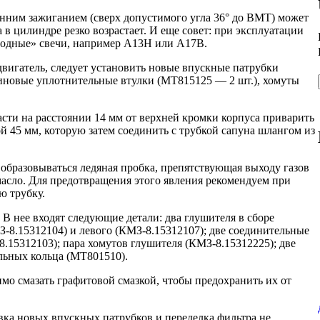
анним зажиганием (сверх допустимого угла 36° до ВМТ) может
в цилиндре резко возрастает. И еще совет: при эксплуатации
олодные» свечи, например А13Н или А17В.
двигатель, следует установить новые впускные патрубки
зиновые уплотнительные втулки (МТ815125 — 2 шт.), хомуты
сти на расстоянии 14 мм от верхней кромки корпуса приварить
 45 мм, которую затем соединить с трубкой сапуна шлангом из
образовываться ледяная пробка, препятствующая выходу газов
 масло. Для предотвращения этого явления рекомендуем при
ю трубку.
 В нее входят следующие детали: два глушителя в сборе
-8.15312104) и левого (КМЗ-8.15312107); две соединительные
.15312103); пара хомутов глушителя (КМЗ-8.15312225); две
льных кольца (МТ801510).
мо смазать графитовой смазкой, чтобы предохранить их от
овка новых впускных патрубков и переделка фильтра не