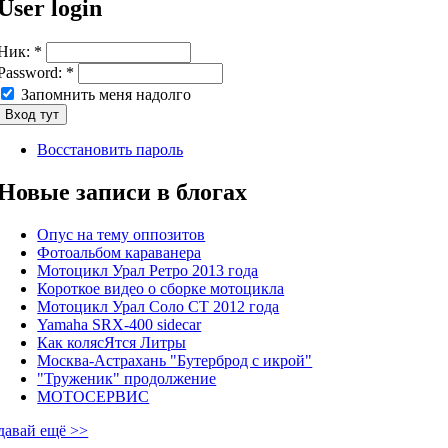
User login
Ник:
*
Password:
*
Запомнить меня надолго
Восстановить пароль
Новые записи в блогах
Опус на тему оппозитов
Фотоальбом караванера
Мотоцикл Урал Ретро 2013 года
Короткое видео о сборке мотоцикла
Мотоцикл Урал Соло СТ 2012 года
Yamaha SRX-400 sidecar
Как колясЯтся Литры
Москва-Астрахань "Бутерброд с икрой"
"Труженик" продолжение
МОТОСЕРВИС
давай ещё >>