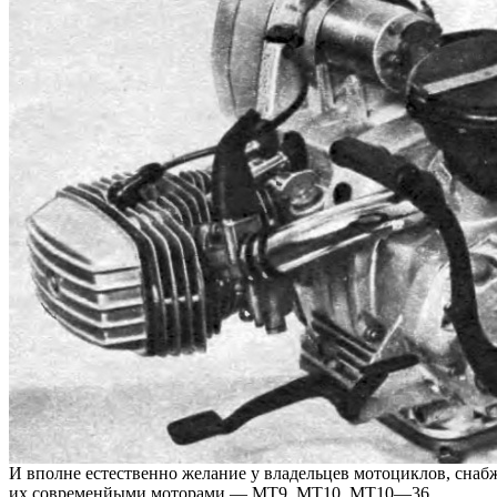
И вполне естественно желание у владельцев мотоциклов, сн
их современйыми моторами — МТ9, МТ10, МТ10—36.