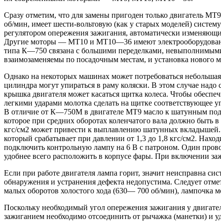
Сразу отметим, что для замены пригоден только двигатель МТ9
об/мин, имеет шести-вольтовую (как у старых моделей) систе
регулятором опережения зажигания, автоматически изменяющим
Другие моторы — МТ10 и МТ10—36 имеют электрооборудование
типа К—750 связана с большими переделками, невыполнимым
взаимозаменяемы по посадочным местам, и установка нового м
Однако на некоторых машинах может потребоваться небольшая 
цилиндра могут упираться в раму коляски. В этом случае надо
крышка двигателя может касаться щитка колеса. Чтобы обеспе
легкими ударами молотка сделать на щитке соответствующее у
В отличие от К—750М в двигателе МТ9 масло к шатунным под
которое при средних оборотах коленчатого вала должно быть в 
кгс/см2 может привести к выплавлению шатунных вкладышей. 
который срабатывает при давлении от 1,3 до 1,8 кгс/см2. Наход
подключить контрольную лампу на 6 В с патроном. Один провод
удобнее всего расположить в корпусе фары. При включении зажи
Если при работе двигателя лампа горит, значит неисправна сис
обнаружения и устранения дефекта недопустима. Следует отмети
малых оборотов холостого хода (630— 700 об/мин), лампочка м
Поскольку необходимый угол опережения зажигания у двигател
зажиганием необходимо отсоединить от рычажка (манетки) и у