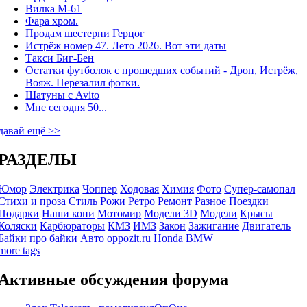
Вилка М-61
Фара хром.
Продам шестерни Герцог
Истрёж номер 47. Лето 2026. Вот эти даты
Такси Биг-Бен
Остатки футболок с прошедших событий - Дроп, Истрёж,
Вояж. Перезалил фотки.
Шатуны с Avito
Мне сегодня 50...
давай ещё >>
РАЗДЕЛЫ
Юмор
Электрика
Чоппер
Ходовая
Химия
Фото
Супер-самопал
Стихи и проза
Стиль
Рожи
Ретро
Ремонт
Разное
Поездки
Подарки
Наши кони
Мотомир
Модели 3D
Модели
Крысы
Коляски
Карбюраторы
КМЗ
ИМЗ
Закон
Зажигание
Двигатель
Байки про байки
Авто
oppozit.ru
Honda
BMW
more tags
Активные обсуждения форума