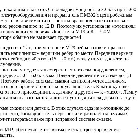
, показанный на фото. Он обладает мощностью 32 л. с. при 5200
му электрооборудования и прерыватель ПМ302 с центробежным
 угол в зависимости от частоты вращения коленчатого вала.
, рассчитанное на 12 В. Поэтому их установка на мотоциклы
и в домашних условиях. Двигатели МТ9 и К—750М
отора обычно не вызывает трудностей.
подгонка. Так, при установке МТ9 ребра головки правого
 снять напильником вершины ребер по месту. Передняя верхняя
чить необходимый зазор (15—20 мм) между ними, достаточно
глубление.
шипникам подается шестеренным насосом под давлением,
пределах 3,0—6,0 кгс/см2. Падение давления в системе до 1,3
Поэтому работа системы смазки контролируется датчиком,
ится он с правой стороны корпуса двигателя. К датчику надо
 от него присоединить к датчику, а другой — к «массе». Лампу
гания она загорается, а после пуска двигателя должна гаснуть.
тема смазки или датчик. В этих случаях езда на мотоцикле до
ть, что, когда двигатель перегрет или работает на режимах
ожет загораться даже при исправной системе смазки.
я МТ9 обеспечивается автоматически, трос управления
далить.