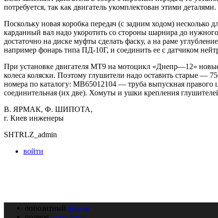
потребуется, так как двигатель укомплектован этими деталями.
Поскольку новая коробка передач (с задним ходом) несколько
карданный вал надо укоротить со стороны шарнира до нужного 
достаточно на диске муфты сделать фаску, а на раме углублен
например фонарь типа ПД-10Г, и соединить ее с датчиком нейт
При установке двигателя МТ9 на мотоцикл «Днепр—12» новые 
колеса коляски. Поэтому глушители надо оставить старые — 7
номера по каталогу: МВ65012104 — труба выпускная правого
соединительная (их две). Хомуты и ушки крепления глушителе
В. ЯРМАК, Ф. ШИПОТА,
г. Киев инженеры
SHTRLZ_admin
войти
оппозитный
форум
полное
оглавление