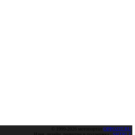
© 1999-2026 мотопортал
OPPOZIT.RU
Идея, дизайн, развитие и поддержка :
SHTRLZ