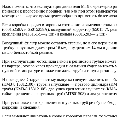
Надо помнить, что эксплуатация двигателя МТ9 с чрезмерно р
привести к прогоранию поршней, так как при этом температура 
мотоцикла в жаркое время целесообразно применять более «х
Если коробка передач в хорошем состоянии и заменяют только 
(65015258А и 65015259А), воздушный корректор (65015-7), ре
крепления (МТ8151-5—2 шт.) и кольца (65015203— 2 шт.).
Воздушный фильтр можно оставить старый, но в его верхней ча
трубку наружным диаметром 16 мм, внутренним 14 мм и длиной
масло-бензостойкой резины.
При эксплуатации мотоцикла зимой в резиновой трубке может 
из картера, отчего через прокладки и сальники будет вытекать
нулевой температуре и ниже снимать с трубки сапуна резинову
И последнее. Старую систему выпуска следует заменить новой.
(КМЗ-8.15312100); трубы выпускные — правого цилиндра (КМЗ
трубы (КМЗ-8.15312108); два ушка крепления глушителя (КМЗ-8
гайки крепления выпускных труб (МТ801508) и два уплотните
При установке гаек крепления выпускных труб резьбу необходи
коррозии и спекания.
Если заменяют двигатель в сборе с коробкой передач, то устан