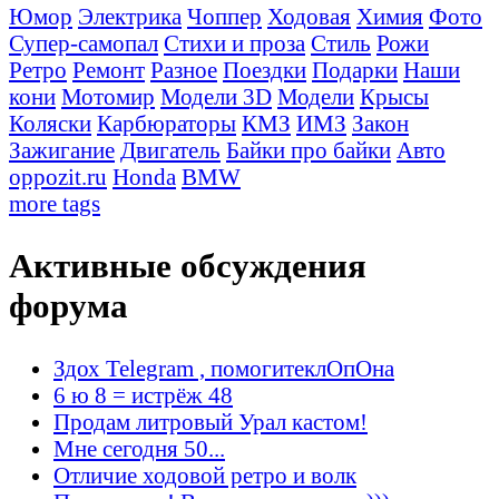
Юмор
Электрика
Чоппер
Ходовая
Химия
Фото
Супер-самопал
Стихи и проза
Стиль
Рожи
Ретро
Ремонт
Разное
Поездки
Подарки
Наши
кони
Мотомир
Модели 3D
Модели
Крысы
Коляски
Карбюраторы
КМЗ
ИМЗ
Закон
Зажигание
Двигатель
Байки про байки
Авто
oppozit.ru
Honda
BMW
more tags
Активные обсуждения
форума
Здох Telegram , помогитеклОпОна
6 ю 8 = истрёж 48
Продам литровый Урал кастом!
Мне сегодня 50...
Отличие ходовой ретро и волк