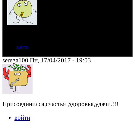
товарища с 27 летием! Ура!
Лично от меня. Пожелаю успешных
приемок, денежных халтур и позитива на
оставшуюся жизнь. Пусть она приносит
на сайте: окт-07
тебе удовольствие.
нахождение:
Москва
войти
serega100 Пн, 17/04/2017 - 19:03
Присоединился,счастья ,здоровья,удачи.!!!
войти