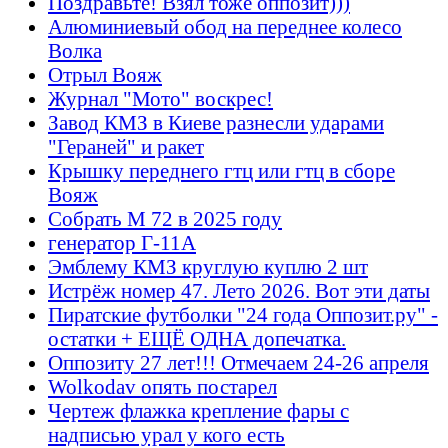
Поздравьте! Взял тоже оппозит)))
Алюминиевый обод на переднее колесо
Волка
Отрыл Вояж
Журнал "Мото" воскрес!
Завод КМЗ в Киеве разнесли ударами
"Гераней" и ракет
Крышку переднего гтц или гтц в сборе
Вояж
Собрать М 72 в 2025 году
генератор Г-11А
Эмблему КМЗ круглую куплю 2 шт
Истрёж номер 47. Лето 2026. Вот эти даты
Пиратские футболки "24 года Оппозит.ру" -
остатки + ЕЩЁ ОДНА допечатка.
Оппозиту 27 лет!!! Отмечаем 24-26 апреля
Wolkodav опять постарел
Чертеж флажка крепление фары с
надписью урал у кого есть