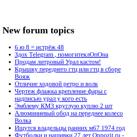
New forum topics
6 ю 8 = истрёж 48
Здох Telegram , помогитеклОпОна
Продам литровый Урал кастом!
Крышку переднего гтц или гтц в сборе
Вояж
Отличие ходовой ретро и волк
Чертеж флажка крепление фары с
надписью урал у кого есть
Эмблему КМЗ круглую куплю 2 шт
Алюминиевый обод на переднее колесо
Волка
Ищутся владельцы ранних м67 1974 год
Футболки и нашивки 27 лет Oppozit.ru -