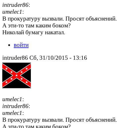
intruder86
:
umelec1
:
В прокуратуру вызвали. Просят объяснений.
А эти-то там каким боком?
Николай бумагу накатал.
войти
intruder86 Сб, 31/10/2015 - 13:16
umelec1
:
intruder86
:
umelec1
:
В прокуратуру вызвали. Просят объяснений.
А эти-то там каким боком?