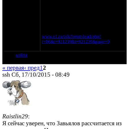
престижно. Короче какая-то тухлая
отмазка. Как я выяснил спонсор — это
глава города Ирбит Агафонов Г.А. Теперь
вот и не знаю, кто обманул, главный
организатор форума Завьялов или же
действительно Агафонов. По мне дак это
не порядочно. здесь
www.e1.ru/talk/forum/read.php?
f=86&i=921239&t=921239&page=0
как все
начиналось.
войти
« первая
‹ пред
1
2
ssh Сб, 17/10/2015 - 08:49
Raistlin29
:
Я сейчас уверен, что Завьялов рассчитается из