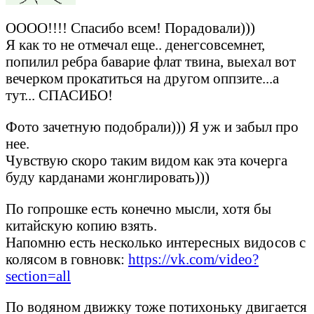
ОООО!!!! Спасибо всем! Порадовали)))
Я как то не отмечал еще.. денегсовсемнет,
попилил ребра баварие флат твина, выехал вот
вечерком прокатиться на другом оппзите...а
тут... СПАСИБО!
Фото зачетную подобрали))) Я уж и забыл про
нее.
Чувствую скоро таким видом как эта кочерга
буду карданами жонглировать)))
По гопрошке есть конечно мысли, хотя бы
китайскую копию взять.
Напомню есть несколько интересных видосов с
колясом в говновк:
https://vk.com/video?
section=all
По водяном движку тоже потихоньку двигается