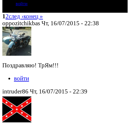
войти
1
2
след ›
конец »
oppozitchikbas Чт, 16/07/2015 - 22:38
Поздравляю! ТрЯм!!!
войти
intruder86 Чт, 16/07/2015 - 22:39