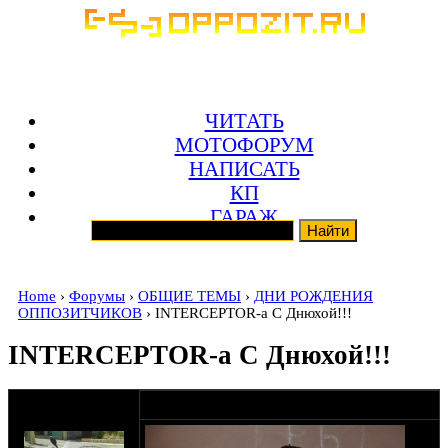
ЧИТАТЬ
МОТОФОРУМ
НАПИСАТЬ
КП
ГАРАЖ
Home
›
Форумы
›
ОБЩИЕ ТЕМЫ
›
ДНИ РОЖДЕНИЯ
ОППОЗИТЧИКОВ
› INTERCEPTOR-а С Днюхой!!!
INTERCEPTOR-а С Днюхой!!!
оппозитчик
16-07-15 22:35
oppozitchikbas