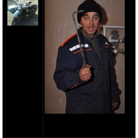
на сайте: мар-11
нахождение:
Липецк
"...тихим спокойным вечером в свой день
рождения провел несколько минут в
приятном деле по запиливанию торцов
ребер рокеркэпа айрхэда."