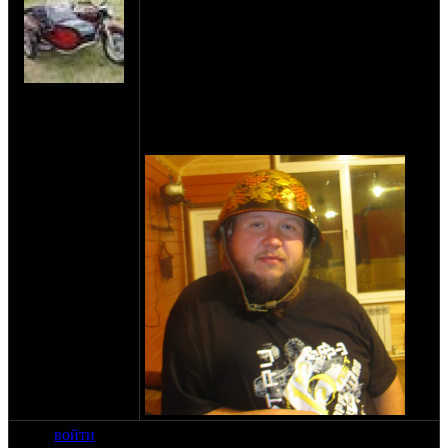
душевный из ортодоксов и самый
ортодоксальный из душевных. Я
счастлив и горд знать тебя лично, потому
что ты действительно один из тех, кто
делает этот грёбаный мир лучше. Желаю,
на сайте: ноя-04
чтобы выбранный тобой Путь приносил
нахождение:
тебе только радость и удовлетворение. Ну
Внуково МО
и здоровья богатырского! :)
войти