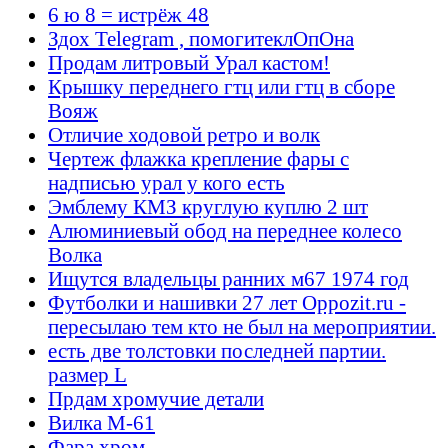
6 ю 8 = истрёж 48
Здох Telegram , помогитеклОпОна
Продам литровый Урал кастом!
Крышку переднего гтц или гтц в сборе
Вояж
Отличие ходовой ретро и волк
Чертеж флажка крепление фары с
надписью урал у кого есть
Эмблему КМЗ круглую куплю 2 шт
Алюминиевый обод на переднее колесо
Волка
Ищутся владельцы ранних м67 1974 год
Футболки и нашивки 27 лет Oppozit.ru -
пересылаю тем кто не был на мероприятии.
есть две толстовки последней партии.
размер L
Прдам хромучие детали
Вилка М-61
Фара хром.