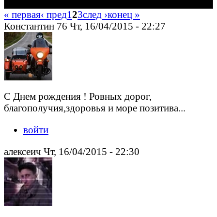
« первая
‹ пред
1
2
3
след ›
конец »
Константин 76 Чт, 16/04/2015 - 22:27
С Днем рождения ! Ровных дорог,
благополучия,здоровья и море позитива...
войти
алексеич Чт, 16/04/2015 - 22:30