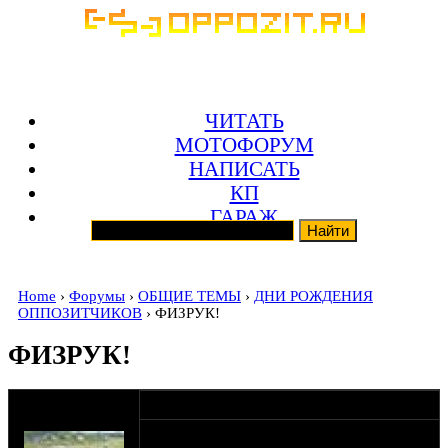
ЧИТАТЬ
МОТОФОРУМ
НАПИСАТЬ
КП
ГАРАЖ
Home
›
Форумы
›
ОБЩИЕ ТЕМЫ
›
ДНИ РОЖДЕНИЯ
ОППОЗИТЧИКОВ
› ФИЗРУК!
ФИЗРУК!
оппозитчик
16-04-15 14:00
Bordo
Денис, с новым годом тебя! Ты самый