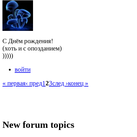
С Днём рождения!
(хоть и с опозданием)
)))))
войти
« первая
‹ пред
1
2
3
след ›
конец »
New forum topics