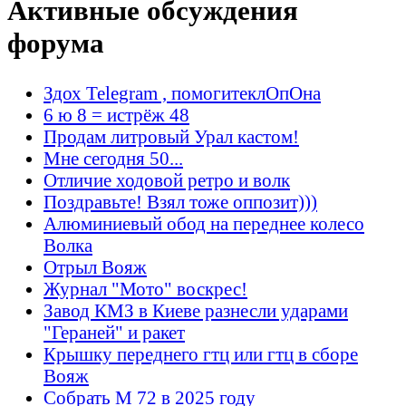
Активные обсуждения
форума
Здох Telegram , помогитеклОпОна
6 ю 8 = истрёж 48
Продам литровый Урал кастом!
Мне сегодня 50...
Отличие ходовой ретро и волк
Поздравьте! Взял тоже оппозит)))
Алюминиевый обод на переднее колесо
Волка
Отрыл Вояж
Журнал "Мото" воскрес!
Завод КМЗ в Киеве разнесли ударами
"Гераней" и ракет
Крышку переднего гтц или гтц в сборе
Вояж
Собрать М 72 в 2025 году