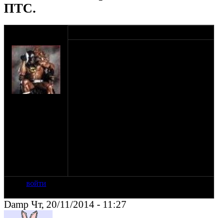
ПТС.
оппозитчик
20-11-14 11:21
Эндурист
Ситуация, купил мотоцикл оформил
ДКП 10 июля 2013 года(ковырял,
восстанавливал, ни страховку ни ТО не
делал), до меня по ПТС было 6
собственников, ПТС заполнена
полностью, в автомагазине меня вписали
на сайте: дек-08
в ПТС на свободное место в левом углу, в
нахождение:
столбик))
Владивосток
Мотоцикл ставился на учет лишь
первыми двумя собственниками.
Собственно хочу поставить на учет и
получить новый ПТС, что и как теперь
делать?
Если нужно могу фотку ПТС загрузить,
она кстати в довольно ветхом состоянии.
войти
Damp Чт, 20/11/2014 - 11:27