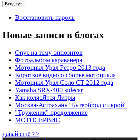
Восстановить пароль
Новые записи в блогах
Опус на тему оппозитов
Фотоальбом караванера
Мотоцикл Урал Ретро 2013 года
Короткое видео о сборке мотоцикла
Мотоцикл Урал Соло СТ 2012 года
Yamaha SRX-400 sidecar
Как колясЯтся Литры
Москва-Астрахань "Бутерброд с икрой"
"Труженик" продолжение
МОТОСЕРВИС
давай ещё >>