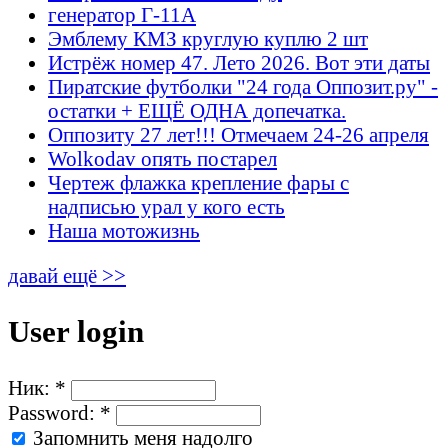
генератор Г-11А
Эмблему КМЗ круглую куплю 2 шт
Истрёж номер 47. Лето 2026. Вот эти даты
Пиратские футболки "24 года Оппозит.ру" -
остатки + ЕЩЁ ОДНА допечатка.
Оппозиту 27 лет!!! Отмечаем 24-26 апреля
Wolkodav опять постарел
Чертеж флажка крепление фары с
надписью урал у кого есть
Наша мотожизнь
давай ещё >>
User login
Ник:
*
Password:
*
Запомнить меня надолго