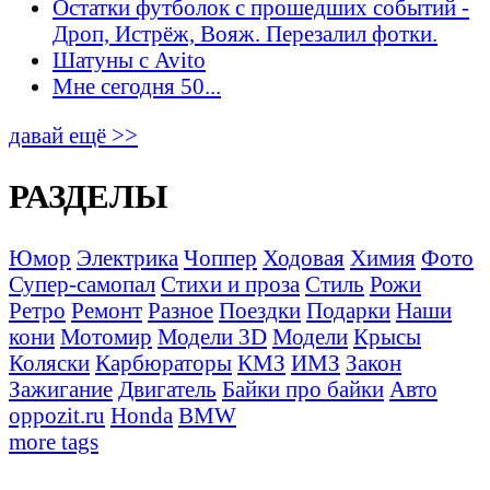
Остатки футболок с прошедших событий -
Дроп, Истрёж, Вояж. Перезалил фотки.
Шатуны с Avito
Мне сегодня 50...
давай ещё >>
РАЗДЕЛЫ
Юмор
Электрика
Чоппер
Ходовая
Химия
Фото
Супер-самопал
Стихи и проза
Стиль
Рожи
Ретро
Ремонт
Разное
Поездки
Подарки
Наши
кони
Мотомир
Модели 3D
Модели
Крысы
Коляски
Карбюраторы
КМЗ
ИМЗ
Закон
Зажигание
Двигатель
Байки про байки
Авто
oppozit.ru
Honda
BMW
more tags