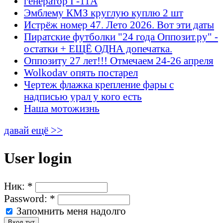
генератор Г-11А
Эмблему КМЗ круглую куплю 2 шт
Истрёж номер 47. Лето 2026. Вот эти даты
Пиратские футболки "24 года Оппозит.ру" -
остатки + ЕЩЁ ОДНА допечатка.
Оппозиту 27 лет!!! Отмечаем 24-26 апреля
Wolkodav опять постарел
Чертеж флажка крепление фары с
надписью урал у кого есть
Наша мотожизнь
давай ещё >>
User login
Ник:
*
Password:
*
Запомнить меня надолго