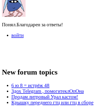
Понял.Благодарен за ответы!
войти
New forum topics
6 ю 8 = истрёж 48
Здох Telegram , помогитеклОпОна
Продам литровый Урал кастом!
Крышку переднего гтц или гтц в сборе