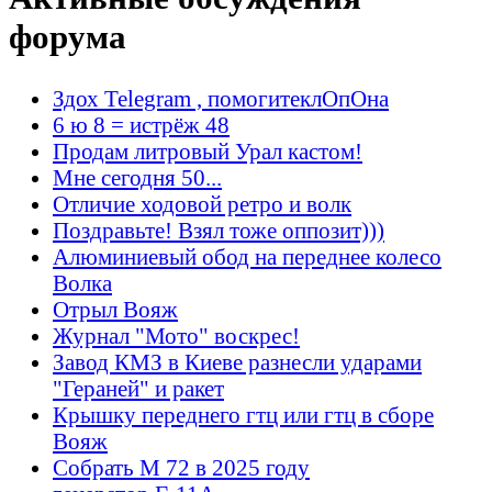
форума
Здох Telegram , помогитеклОпОна
6 ю 8 = истрёж 48
Продам литровый Урал кастом!
Мне сегодня 50...
Отличие ходовой ретро и волк
Поздравьте! Взял тоже оппозит)))
Алюминиевый обод на переднее колесо
Волка
Отрыл Вояж
Журнал "Мото" воскрес!
Завод КМЗ в Киеве разнесли ударами
"Гераней" и ракет
Крышку переднего гтц или гтц в сборе
Вояж
Собрать М 72 в 2025 году