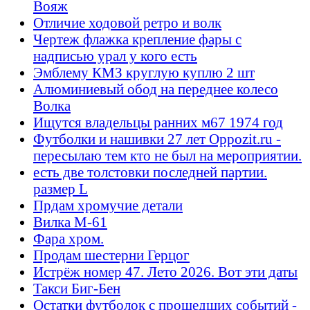
Вояж
Отличие ходовой ретро и волк
Чертеж флажка крепление фары с
надписью урал у кого есть
Эмблему КМЗ круглую куплю 2 шт
Алюминиевый обод на переднее колесо
Волка
Ищутся владельцы ранних м67 1974 год
Футболки и нашивки 27 лет Oppozit.ru -
пересылаю тем кто не был на мероприятии.
есть две толстовки последней партии.
размер L
Прдам хромучие детали
Вилка М-61
Фара хром.
Продам шестерни Герцог
Истрёж номер 47. Лето 2026. Вот эти даты
Такси Биг-Бен
Остатки футболок с прошедших событий -