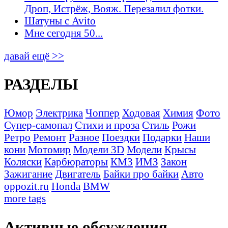
Дроп, Истрёж, Вояж. Перезалил фотки.
Шатуны с Avito
Мне сегодня 50...
давай ещё >>
РАЗДЕЛЫ
Юмор
Электрика
Чоппер
Ходовая
Химия
Фото
Супер-самопал
Стихи и проза
Стиль
Рожи
Ретро
Ремонт
Разное
Поездки
Подарки
Наши
кони
Мотомир
Модели 3D
Модели
Крысы
Коляски
Карбюраторы
КМЗ
ИМЗ
Закон
Зажигание
Двигатель
Байки про байки
Авто
oppozit.ru
Honda
BMW
more tags
Активные обсуждения