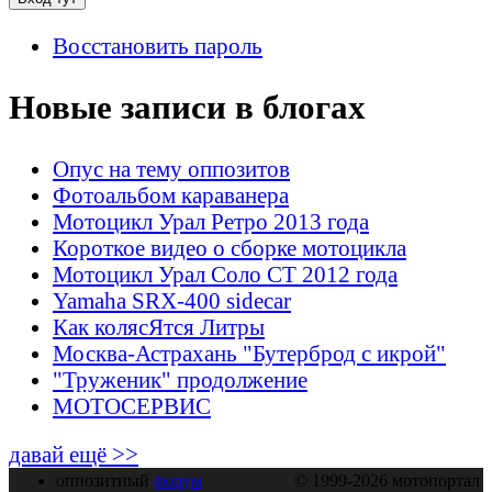
Восстановить пароль
Новые записи в блогах
Опус на тему оппозитов
Фотоальбом караванера
Мотоцикл Урал Ретро 2013 года
Короткое видео о сборке мотоцикла
Мотоцикл Урал Соло СТ 2012 года
Yamaha SRX-400 sidecar
Как колясЯтся Литры
Москва-Астрахань "Бутерброд с икрой"
"Труженик" продолжение
МОТОСЕРВИС
давай ещё >>
оппозитный
форум
© 1999-2026 мотопортал