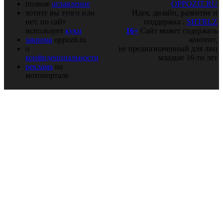
полное
оглавление
OPPOZIT.RU
хотите вы этого или
Идея, дизайн, развитие и
нет, но сайт
поддержка :
SHTRLZ
использует
куки
16+
Сайт может содержать
закрома
oppozit.ru
контент,
о
не предназначенный для лиц
конфиденциальности
младше 16-ти лет
реклама
на
мотопортале