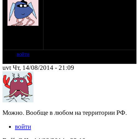
Подскажите, ко знает, можно ли в
областном мрэо утилизировать
тс(мотоцикл) если учет у тс Московский
и у владельца московская регистрация.
на сайте: янв-09
нахождение: МО
- Балтийское
побережье
войти
uvt Чт, 14/08/2014 - 21:09
Можно. Вообще в любом на территории РФ.
войти