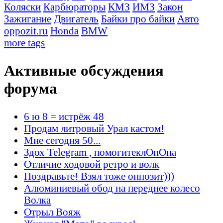
Коляски
Карбюраторы
КМЗ
ИМЗ
Закон
Зажигание
Двигатель
Байки про байки
Авто
oppozit.ru
Honda
BMW
more tags
Активные обсуждения
форума
6 ю 8 = истрёж 48
Продам литровый Урал кастом!
Мне сегодня 50...
Здох Telegram , помогитеклОпОна
Отличие ходовой ретро и волк
Поздравьте! Взял тоже оппозит)))
Алюминиевый обод на переднее колесо
Волка
Отрыл Вояж