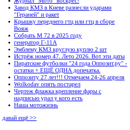
Журнал "Мото" воскрес!
Завод КМЗ в Киеве разнесли ударами
"Гераней" и ракет
Крышку переднего гтц или гтц в сборе
Вояж
Собрать М 72 в 2025 году
генератор Г-11А
Эмблему КМЗ круглую куплю 2 шт
Истрёж номер 47. Лето 2026. Вот эти даты
Пиратские футболки "24 года Оппозит.ру" -
остатки + ЕЩЁ ОДНА допечатка.
Оппозиту 27 лет!!! Отмечаем 24-26 апреля
Wolkodav опять постарел
Чертеж флажка крепление фары с
надписью урал у кого есть
Наша мотожизнь
давай ещё >>