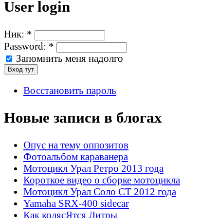
User login
Ник:
*
Password:
*
Запомнить меня надолго
Восстановить пароль
Новые записи в блогах
Опус на тему оппозитов
Фотоальбом караванера
Мотоцикл Урал Ретро 2013 года
Короткое видео о сборке мотоцикла
Мотоцикл Урал Соло СТ 2012 года
Yamaha SRX-400 sidecar
Как колясЯтся Литры