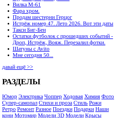
Вилка М-61
Фара хром.
Продам шестерни Герцог
Истрёж номер 47. Лето 2026. Вот эти даты
Такси Биг-Бен
Остатки футболок с прошедших событий -
Дроп, Истрёж, Вояж. Перезалил фотки.
Шатуны с Avito
Мне сегодня 50...
давай ещё >>
РАЗДЕЛЫ
Юмор
Электрика
Чоппер
Ходовая
Химия
Фото
Супер-самопал
Стихи и проза
Стиль
Рожи
Ретро
Ремонт
Разное
Поездки
Подарки
Наши
кони
Мотомир
Модели 3D
Модели
Крысы