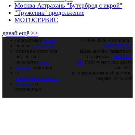
Москва-Астрахань "Бутерброд с икрой"
"Труженик" продолжение
МОТОСЕРВИС
давай ещё >>
оппозитный
форум
© 1999-2026 мотопортал
полное
оглавление
OPPOZIT.RU
хотите вы этого или
Идея, дизайн, развитие и
нет, но сайт
поддержка :
SHTRLZ
использует
куки
16+
Сайт может содержать
закрома
oppozit.ru
контент,
о
не предназначенный для лиц
конфиденциальности
младше 16-ти лет
реклама
на
мотопортале