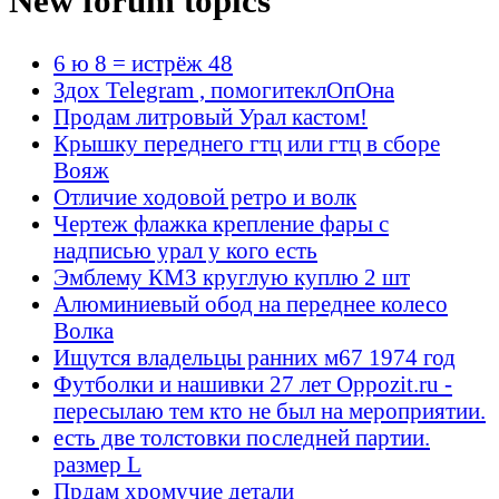
New forum topics
6 ю 8 = истрёж 48
Здох Telegram , помогитеклОпОна
Продам литровый Урал кастом!
Крышку переднего гтц или гтц в сборе
Вояж
Отличие ходовой ретро и волк
Чертеж флажка крепление фары с
надписью урал у кого есть
Эмблему КМЗ круглую куплю 2 шт
Алюминиевый обод на переднее колесо
Волка
Ищутся владельцы ранних м67 1974 год
Футболки и нашивки 27 лет Oppozit.ru -
пересылаю тем кто не был на мероприятии.
есть две толстовки последней партии.
размер L
Прдам хромучие детали