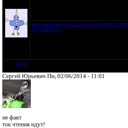
оппозитчик
megawolt90
02-06-14 10:17
http://autorambler.ru/journal/advice/02.06.2014/560
gcv_source=ne...
на сайте:
ноя-10
нахождение:
Зеленоград
войти
Сергей Юрьевич Пн, 02/06/2014 - 11:01
не факт
ток чтения идут!