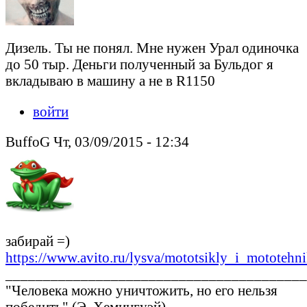
Дизель. Ты не понял. Мне нужен Урал одиночка
до 50 тыр. Деньги полученный за Бульдог я
вкладываю в машину а не в R1150
войти
BuffoG Чт, 03/09/2015 - 12:34
забирай =)
https://www.avito.ru/lysva/mototsikly_i_mototeh
________________________________________
"Человека можно уничтожить, но его нельзя
победить" (Э. Хемингуэй)