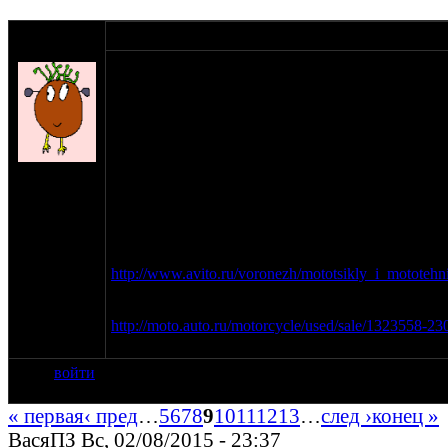
оппозитчик
28-10-13 20:56
Artf
Чтобы не плодить темы, обсуж
объявы со всяких авито, авто 
сайтов.
Негодуем о том, что какие продаваны жадные и х
на сайте:
железа 100500 мульенов.
сен-11
Да и можно просто интересные предложения вы
нахождение:
Очень интересно было бы получить обратную св
Орел
Например, есть шедевральное объявление, хотя 
раз все равно удивляет
http://www.avito.ru/voronezh/mototsikly_i_mototehn
fe31175 решил продать М-100
http://moto.auto.ru/motorcycle/used/sale/1323558-23
Кто купит?
войти
« первая
‹ пред
…
5
6
7
8
9
10
11
12
13
…
след ›
конец »
ВасяПЗ Вс, 02/08/2015 - 23:37