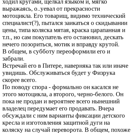
ходил кругами, щелкал языком и, мягко
выражаясь, о..уевал от прекрасности
мотоцикла. Его товарищ, видимо технический
специалист(?), пытался заикаться о скидывании
цены, типа коляска мятая, краска царапанная и
т.п., но сам покупатель его остановил, дескать
нечего позориться, мотик и вправду крутой.
В общем, в субботу переоформили его и
забрали.
Встречай его в Питере, наверняка так или иначе
увидишь. Обслуживаться будет у Физрука
скорее всего.
По поводу спора - формально он касался не
этого мотоцикла, а второго, черно-белого. Он
пока не продан и вероятнее всего нынешний
владелец передумает его продавать. Вчера
обсуждали с ним варианты фиксации детского
кресла и изготовления защитной дуги на
коляску на случай переворота. В общем, похоже