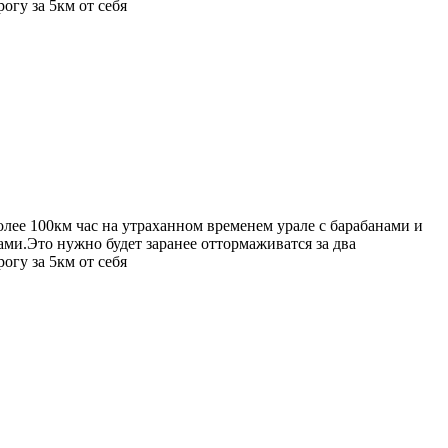
огу за 5км от себя
олее 100км час на утраханном временем урале с барабанами и
ами.Это нужно будет заранее оттормаживатся за два
огу за 5км от себя