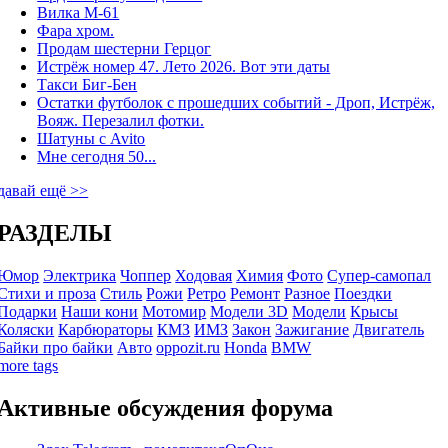
Вилка М-61
Фара хром.
Продам шестерни Герцог
Истрёж номер 47. Лето 2026. Вот эти даты
Такси Биг-Бен
Остатки футболок с прошедших событий - Дроп, Истрёж,
Вояж. Перезалил фотки.
Шатуны с Avito
Мне сегодня 50...
давай ещё >>
РАЗДЕЛЫ
Юмор
Электрика
Чоппер
Ходовая
Химия
Фото
Супер-самопал
Стихи и проза
Стиль
Рожи
Ретро
Ремонт
Разное
Поездки
Подарки
Наши кони
Мотомир
Модели 3D
Модели
Крысы
Коляски
Карбюраторы
КМЗ
ИМЗ
Закон
Зажигание
Двигатель
Байки про байки
Авто
oppozit.ru
Honda
BMW
more tags
Активные обсуждения форума