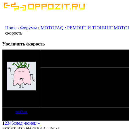
Home
›
Форумы
›
MOTOFAQ : РЕМОНТ И ТЮНИНГ МОТО
скорость
Увеличить скорость
оппозитчик
09-04-13 19:49
akkol.bake
Всем здорова! проблема вот в чём хочется е
Мотор М67-36 ,60 едешь боли менее больш
в мосту ? и какую пару ставить 8, 9, 10 ? ч
на сайте: сен-11
нахождение:
Астана
войти
1
2
3
4
5
след ›
конец »
Fizruck Вт, 09/04/2013 - 19:57