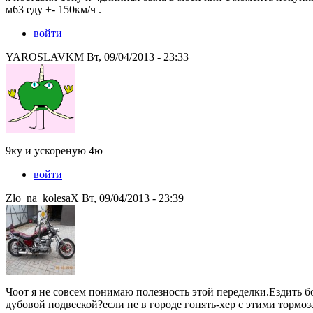
м63 еду +- 150км/ч .
войти
YAROSLAVKM Вт, 09/04/2013 - 23:33
9ку и ускореную 4ю
войти
Zlo_na_kolesaX Вт, 09/04/2013 - 23:39
Чоот я не совсем понимаю полезность этой переделки.Ездить б
дубовой подвеской?если не в городе гонять-хер с этими тормоз