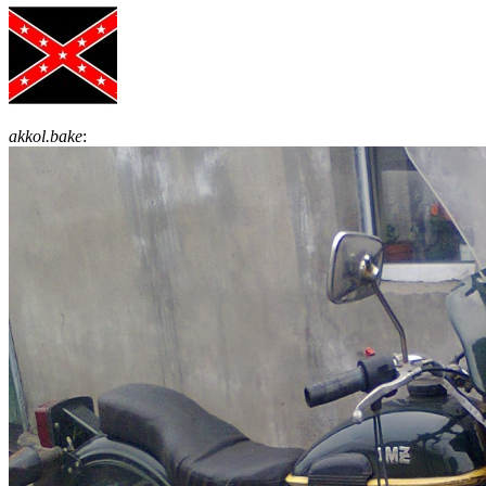
akkol.bake
: