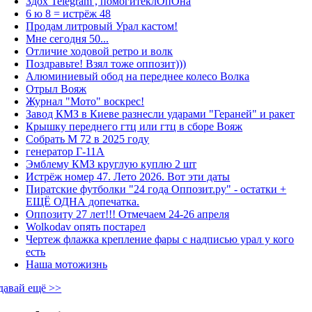
Здох Telegram , помогитеклОпОна
6 ю 8 = истрёж 48
Продам литровый Урал кастом!
Мне сегодня 50...
Отличие ходовой ретро и волк
Поздравьте! Взял тоже оппозит)))
Алюминиевый обод на переднее колесо Волка
Отрыл Вояж
Журнал "Мото" воскрес!
Завод КМЗ в Киеве разнесли ударами "Гераней" и ракет
Крышку переднего гтц или гтц в сборе Вояж
Собрать М 72 в 2025 году
генератор Г-11А
Эмблему КМЗ круглую куплю 2 шт
Истрёж номер 47. Лето 2026. Вот эти даты
Пиратские футболки "24 года Оппозит.ру" - остатки +
ЕЩЁ ОДНА допечатка.
Оппозиту 27 лет!!! Отмечаем 24-26 апреля
Wolkodav опять постарел
Чертеж флажка крепление фары с надписью урал у кого
есть
Наша мотожизнь
давай ещё >>