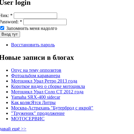
User login
Ник:
*
Password:
*
Запомнить меня надолго
Восстановить пароль
Новые записи в блогах
Опус на тему оппозитов
Фотоальбом караванера
Мотоцикл Урал Ретро 2013 года
Короткое видео о сборке мотоцикла
Мотоцикл Урал Соло СТ 2012 года
Yamaha SRX-400 sidecar
Как колясЯтся Литры
Москва-Астрахань "Бутерброд с икрой"
"Труженик" продолжение
МОТОСЕРВИС
давай ещё >>