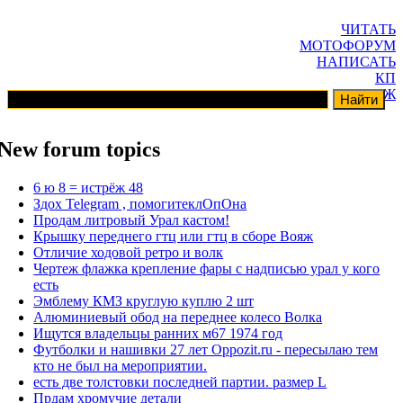
ЧИТАТЬ
МОТОФОРУМ
НАПИСАТЬ
КП
ГАРАЖ
New forum topics
6 ю 8 = истрёж 48
Здох Telegram , помогитеклОпОна
Продам литровый Урал кастом!
Крышку переднего гтц или гтц в сборе Вояж
Отличие ходовой ретро и волк
Чертеж флажка крепление фары с надписью урал у кого
есть
Эмблему КМЗ круглую куплю 2 шт
Алюминиевый обод на переднее колесо Волка
Ищутся владельцы ранних м67 1974 год
Футболки и нашивки 27 лет Oppozit.ru - пересылаю тем
кто не был на мероприятии.
есть две толстовки последней партии. размер L
Прдам хромучие детали