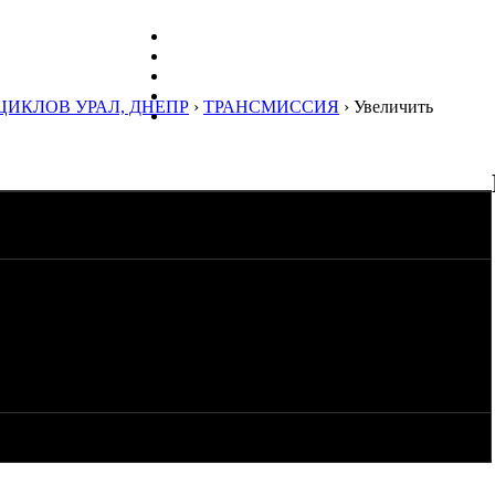
ЦИКЛОВ УРАЛ, ДНЕПР
›
ТРАНСМИССИЯ
› Увеличить
хать по быстрей и чтоб двигло не разрывалось от оборотов.
е обороты движка страшные. достаточно ли заменить шестерни
тоб хотя бы 100км/ч не напрягаясь ? одиночка. всем СПС!