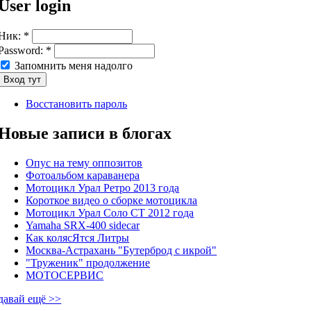
User login
Ник:
*
Password:
*
Запомнить меня надолго
Восстановить пароль
Новые записи в блогах
Опус на тему оппозитов
Фотоальбом караванера
Мотоцикл Урал Ретро 2013 года
Короткое видео о сборке мотоцикла
Мотоцикл Урал Соло СТ 2012 года
Yamaha SRX-400 sidecar
Как колясЯтся Литры
Москва-Астрахань "Бутерброд с икрой"
"Труженик" продолжение
МОТОСЕРВИС
давай ещё >>