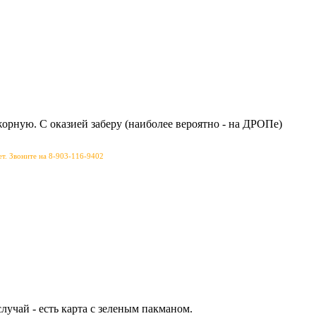
жорную. С оказией заберу (наиболее вероятно - на ДРОПе)
дет. Звоните на 8-903-116-9402
учай - есть карта с зеленым пакманом.