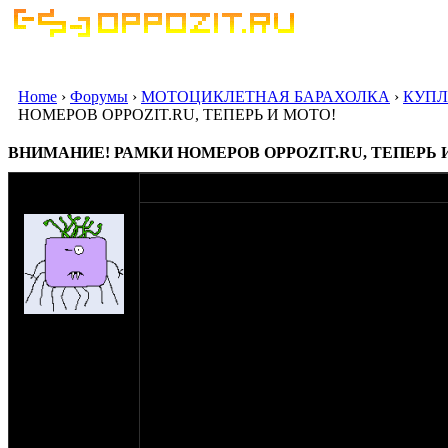
Home
›
Форумы
›
МОТОЦИКЛЕТНАЯ БАРАХОЛКА
›
КУПЛ
НОМЕРОВ OPPOZIT.RU, ТЕПЕРЬ И МОТО!
ВНИМАНИЕ! РАМКИ НОМЕРОВ OPPOZIT.RU, ТЕПЕРЬ 
оппозитчик Big-
20-06-11 1:54
Ben
Итак, господа оппозитчики... ну и дамы кон
Давно зрела такая идея, тут даже где-то мус
НО! Наш великий и могучий дал "добро", а 
конторы, посему у меня есть для обществе
рамки автомобильных номерных знаков плас
на сайте: май-08
OPPOZIT.RU
нахождение: г.
Логотип нанесен пленкой, посему, говорят, 
Москва, Митино
говорю что "отлично" ибо хотелось бы побо
Соответственно приобрести такое чудо мож
рамку. К оплате принимаются наличные. Забр
Рамки мотоциклетных номерных знаков пла