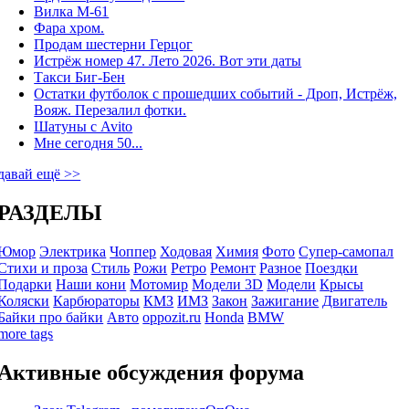
Вилка М-61
Фара хром.
Продам шестерни Герцог
Истрёж номер 47. Лето 2026. Вот эти даты
Такси Биг-Бен
Остатки футболок с прошедших событий - Дроп, Истрёж,
Вояж. Перезалил фотки.
Шатуны с Avito
Мне сегодня 50...
давай ещё >>
РАЗДЕЛЫ
Юмор
Электрика
Чоппер
Ходовая
Химия
Фото
Супер-самопал
Стихи и проза
Стиль
Рожи
Ретро
Ремонт
Разное
Поездки
Подарки
Наши кони
Мотомир
Модели 3D
Модели
Крысы
Коляски
Карбюраторы
КМЗ
ИМЗ
Закон
Зажигание
Двигатель
Байки про байки
Авто
oppozit.ru
Honda
BMW
more tags
Активные обсуждения форума