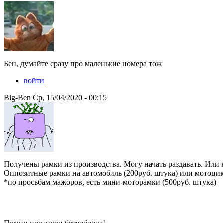
Бен, думайте сразу про маленькие номера тож
войти
Big-Ben Ср, 15/04/2020 - 00:15
Получены рамки из производства. Могу начать раздавать. Или 
Оппозитные рамки на автомобиль (200руб. штука) или мотоцик
*по просьбам мажоров, есть мини-моторамки (500руб. штука)
Помни про закон бутерброда!