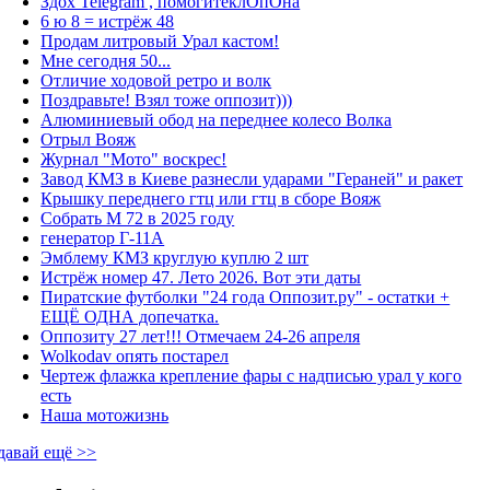
Здох Telegram , помогитеклОпОна
6 ю 8 = истрёж 48
Продам литровый Урал кастом!
Мне сегодня 50...
Отличие ходовой ретро и волк
Поздравьте! Взял тоже оппозит)))
Алюминиевый обод на переднее колесо Волка
Отрыл Вояж
Журнал "Мото" воскрес!
Завод КМЗ в Киеве разнесли ударами "Гераней" и ракет
Крышку переднего гтц или гтц в сборе Вояж
Собрать М 72 в 2025 году
генератор Г-11А
Эмблему КМЗ круглую куплю 2 шт
Истрёж номер 47. Лето 2026. Вот эти даты
Пиратские футболки "24 года Оппозит.ру" - остатки +
ЕЩЁ ОДНА допечатка.
Оппозиту 27 лет!!! Отмечаем 24-26 апреля
Wolkodav опять постарел
Чертеж флажка крепление фары с надписью урал у кого
есть
Наша мотожизнь
давай ещё >>