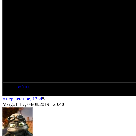
за одну рамку.
Рамки
маленьких
мотоциклетных номерных
700 рублей за одну рамку.
Писать в эту тему, в личку. Кто знает - мне
Появляется возможность получения пересы
теме, так и в личку
Соответственно как показала практика - пе
UPD!!!
Рамки привезу на ДРОП. Отдельно обговор
колес". Будут в ассортименте авто- мото-
войти
« первая
‹ пред
1
2
3
4
5
MargoT Вс, 04/08/2019 - 20:40