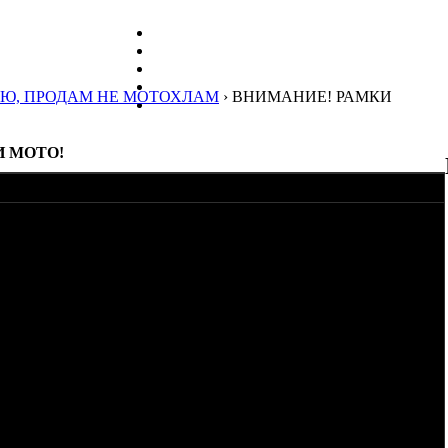
Ю, ПРОДАМ НЕ МОТОХЛАМ
› ВНИМАНИЕ! РАМКИ
И МОТО!
ечно;)
олилась пока не закрыли...
я таки научился работать с корелом и искать правильные
нности следующее предложение:
тиковые, двухсоставные (с "калиткой") с логотипом
не выцветает. Качество вполне себе на "очень хорошо". Не
льше размер, но это уже нельзя.
но непосредственно у меня. Стоимость -
400
рублей за одну
ать со словами "ну вот тот-то там где-то отдаст" нельзя.
стиковые, с логотипом OPPOZIT.RU. Стоимость - 500 рублей