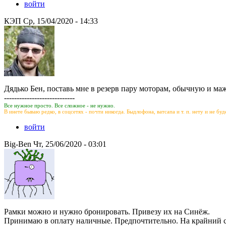
войти
КЭП Ср, 15/04/2020 - 14:33
Дядько Бен, поставь мне в резерв пару моторам, обычную и ма
----------------------------
Все нужное просто. Все сложное - не нужно.
В инете бываю редко, в соцсетях - почти никогда. Быдлофона, ватсапа и т. п. нету и не бу
войти
Big-Ben Чт, 25/06/2020 - 03:01
Рамки можно и нужно бронировать. Привезу их на Синёж.
Принимаю в оплату наличные. Предпочтительно. На крайний сл