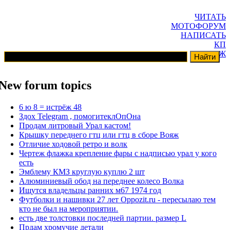
ЧИТАТЬ
МОТОФОРУМ
НАПИСАТЬ
КП
ГАРАЖ
New forum topics
6 ю 8 = истрёж 48
Здох Telegram , помогитеклОпОна
Продам литровый Урал кастом!
Крышку переднего гтц или гтц в сборе Вояж
Отличие ходовой ретро и волк
Чертеж флажка крепление фары с надписью урал у кого
есть
Эмблему КМЗ круглую куплю 2 шт
Алюминиевый обод на переднее колесо Волка
Ищутся владельцы ранних м67 1974 год
Футболки и нашивки 27 лет Oppozit.ru - пересылаю тем
кто не был на мероприятии.
есть две толстовки последней партии. размер L
Прдам хромучие детали