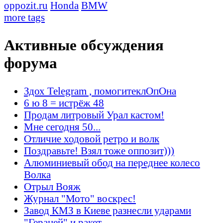
oppozit.ru
Honda
BMW
more tags
Активные обсуждения
форума
Здох Telegram , помогитеклОпОна
6 ю 8 = истрёж 48
Продам литровый Урал кастом!
Мне сегодня 50...
Отличие ходовой ретро и волк
Поздравьте! Взял тоже оппозит)))
Алюминиевый обод на переднее колесо
Волка
Отрыл Вояж
Журнал "Мото" воскрес!
Завод КМЗ в Киеве разнесли ударами
"Гераней" и ракет