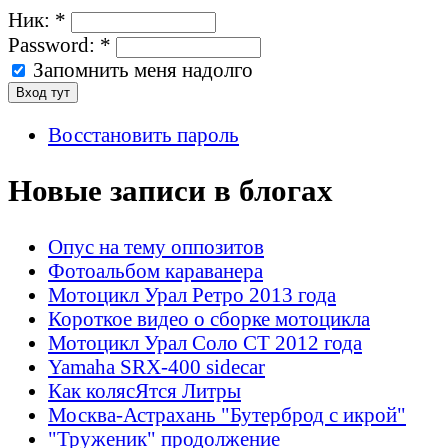
Ник:
*
Password:
*
Запомнить меня надолго
Восстановить пароль
Новые записи в блогах
Опус на тему оппозитов
Фотоальбом караванера
Мотоцикл Урал Ретро 2013 года
Короткое видео о сборке мотоцикла
Мотоцикл Урал Соло СТ 2012 года
Yamaha SRX-400 sidecar
Как колясЯтся Литры
Москва-Астрахань "Бутерброд с икрой"
"Труженик" продолжение