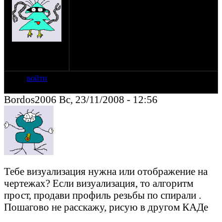
резбу наружную (на валу)? Есть ли
инструмент в самом солиде, а то чё-то
искал, но не нашел!
на сайте: янв-70
нахождение:
Тверь
войти
Bordos2006 Вс, 23/11/2008 - 12:56
Тебе визуализация нужна или отображение на
чертежах? Если визуализация, то алгоритм
прост, продави профиль резьбы по спирали .
Пошагово не расскажу, рисую в другом КАДе