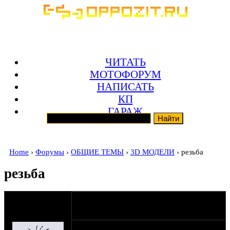
ЧИТАТЬ
МОТОФОРУМ
НАПИСАТЬ
КП
ГАРАЖ
Home
›
Форумы
›
ОБЩИЕ ТЕМЫ
›
3D МОДЕЛИ
› резьба
резьба
оппозитчик
23-11-08 1:22
Anonymous
(пешеход)
Подскажите плиз, как в солиде смоделить