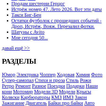
Продам шестерни Герцог
Истрёж номер 47. Лето 2026. Вот эти даты
Такси Биг-Бен
Остатки футболок с прошедших событий -
Дроп, Истрёж, Вояж. Перезалил фотки.
Шатуны с Avito
Мне сегодня 50...
давай ещё >>
РАЗДЕЛЫ
Юмор
Электрика
Чоппер
Ходовая
Химия
Фото
Супер-самопал
Стихи и проза
Стиль
Рожи
Ретро
Ремонт
Разное
Поездки
Подарки
Наши
кони
Мотомир
Модели 3D
Модели
Крысы
Коляски
Карбюраторы
КМЗ
ИМЗ
Закон
Зажигание
Двигатель
Байки про байки
Авто