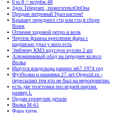
6 ю 8 = истрёж 48
Здох Telegram , помогитеклОпОна
Продам литровый Урал кастом!
Крышку переднего гтц или гтц в сборе
Вояж
Отличие ходовой ретро и волк
Чертеж флажка крепление фары с
надписью урал у кого есть
Эмблему КМЗ круглую куплю 2 шт
Алюминиевый обод на переднее колесо
Волка
Ищутся владельцы ранних м67 1974 год
Футболки и нашивки 27 лет Oppozit.ru -
пересылаю тем кто не был на мероприятии.
есть две толстовки последней партии.
размер L
Прдам хромучие детали
Вилка М-61
Фара хром.