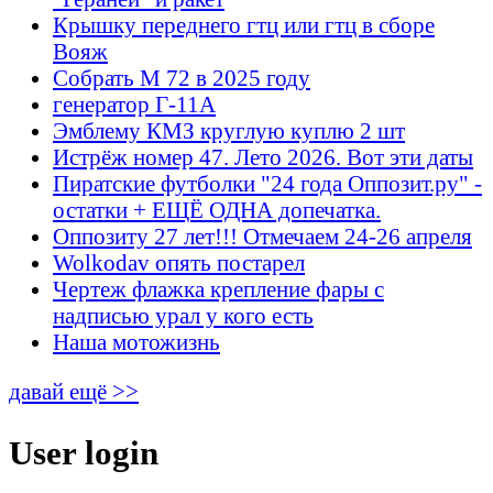
Крышку переднего гтц или гтц в сборе
Вояж
Собрать М 72 в 2025 году
генератор Г-11А
Эмблему КМЗ круглую куплю 2 шт
Истрёж номер 47. Лето 2026. Вот эти даты
Пиратские футболки "24 года Оппозит.ру" -
остатки + ЕЩЁ ОДНА допечатка.
Оппозиту 27 лет!!! Отмечаем 24-26 апреля
Wolkodav опять постарел
Чертеж флажка крепление фары с
надписью урал у кого есть
Наша мотожизнь
давай ещё >>
User login